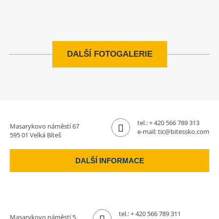
DALŠÍ FOTOGALERIE
tel.:
+ 420 566 789 313
Masarykovo náměstí 67
e-mail:
tic@bitessko.com
595 01 Velká Bíteš
DALŠÍ INFORMACE
tel.:
+ 420 566 789 311
Masarykovo náměstí 5