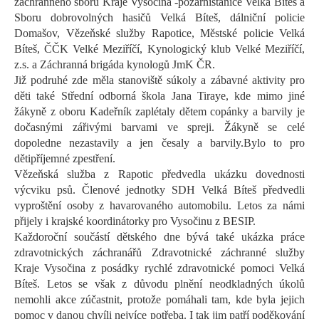
záchranného sboru Kraje
Vysočina -požární
s
tanice Velká Bíteš a
Sboru dobrovolných hasičů Velká Bíteš,
dálniční policie
Domašov
, Vězeňsk
é
služb
y
Rapotice, Městské policie Velká
Bíteš,
ČČK Velké Meziříčí,
Kynologický klub Velké Meziříčí,
z.s
.
a Záchranná brigáda kynologů
JmK
ČR.
Již podruhé zde měla
stanoviště s
úkoly
a zábavné aktivity
pro
děti také Střední odborná škola Jana
Tiraye
, kde mimo jiné
žákyně z oboru
Kadeřník
zaplétaly dětem copánky a barvily je
dočasnými zářivými barvami ve spreji.
Žákyně se celé
dopoledne nezastavily a jen česaly a barvily.
Bylo to pro
děti
příjemné zpestření
.
Vězeňská služba z Rapotic předvedla ukázku dovednosti
výcviku psů.
Členové jednotky SDH Velká Bíteš předvedli
vyproštění osoby z havarovaného automobilu.
Letos za námi
přijely i
krajské koordinátorky pro Vysočinu
z BESIP.
Každoroční součástí dětského dne bývá také ukázka práce
zdravotnických záchranářů Zdravotnické záchranné služby
Kraje Vysočina z posádky rychlé zdravotnické pomoci Velká
Bíteš.
Letos se však z důvodu plnění neodkladných úkolů
nemohli akce zúčastnit, protože pomáhali tam, kde byla jejich
pomoc v danou chvíli nejvíce potřeba. I tak jim patří poděkování