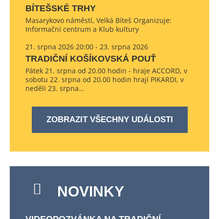
BÍTEŠSKÉ TRHY
Masarykovo náměstí, Velká Bíteš Organizuje:
Informační centrum a Klub kultury
21. srpna 2026 20:00 - 23. srpna 2026
TRADIČNÍ KOŠÍKOVSKÁ POUŤ
Pátek 21. srpna od 20.00 hodin - hraje ACCORD, v
sobotu 22. srpna od 20.00 hodin hrají PIKARDI, v
neděli 23. srpna…
ZOBRAZIT VŠECHNY UDÁLOSTI
NOVINKY