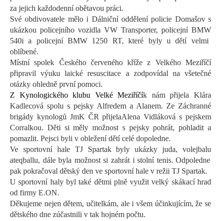
za jejich každodenní obětavou práci.
Své obdivovatele mělo i Dálniční oddělení policie Domašov s
ukázkou policejního vozidla VW
Transporter
,
policejní BMW
540i
a policejní
BMW 12
50 RT
,
které byly u dětí velmi
oblíbené.
Místní spolek Českého červeného kříže z Velkého Meziříčí
připravil výuku laické resuscitace a zodpovídal na všetečné
otázky ohledně první pomoci.
Z Kynologického klubu Velké Meziříčí
k nám přijela
Klára
Kadlecová
spolu
s
pejsky
Alfredem a Alanem.
Ze Záchranné
brigády kynologů
JmK
ČR přijela
Alena Vidláková
s pejskem
Corralkou
. Děti si měly možnost s pejsky pohrát, pohladit a
pomazlit.
Pejsci
byli v
obležení dětí celé dopoledne.
Ve sportovní hale TJ Spartak byly
ukázky juda, volejbalu
a
teqballu
, dále byla možnost si zahrát
i
stolní tenis
. O
dpoledne
pak
pokračoval dětský den v
e sportovní
hale v režii TJ
S
partak.
U sportovní haly byl také dětmi plně využit velký skákací hrad
od firmy E.ON
.
Děkujeme nejen dětem, učitelkám, ale i všem účinkujícím, že se
dětského dne zúčastnili v tak hojném počtu.