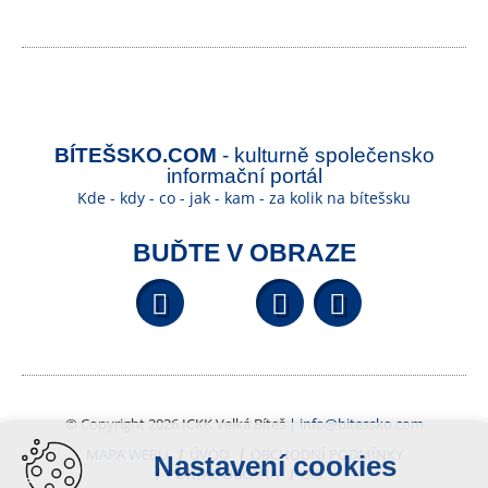
BÍTEŠSKO.COM
- kulturně společensko
informační portál
Kde - kdy - co - jak - kam - za kolik na bítešsku
BUĎTE V OBRAZE
Facebook
YouTube
Wikipedi
© Copyright 2026 ICKK Velká Bíteš |
info@bitessko.com
MAPA WEBU
ÚVOD
OBCHODNÍ PODMÍNKY
Nastavení cookies
PORTÁL OBČANA
GIS