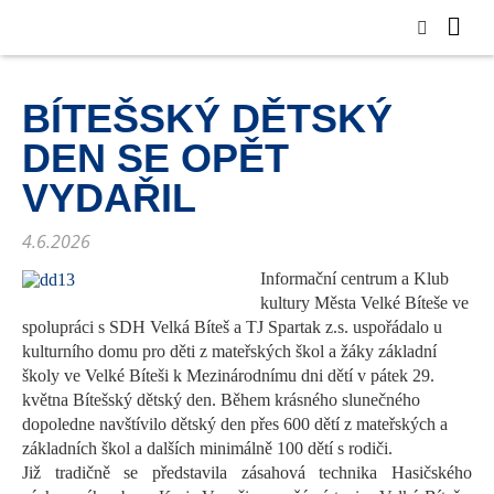
BÍTEŠSKÝ DĚTSKÝ
DEN SE OPĚT
VYDAŘIL
4.6.2026
Informační centrum a Klub
kultury Města Velké Bíteše ve
spolupráci s SDH Velká Bíteš a TJ Spartak
z.s
. uspořádalo u
kulturního domu pro děti z mateřských škol a žáky základní
školy ve Velké Bíteši k Mezinárodnímu dni dětí v pátek
29
.
května
Bítešský
dětský den.
Během
krásného slunečného
dopoledne navštívilo dětský den
přes 600
dětí
z mateřských a
základních škol
a dalších minimálně 100 dětí s rodiči.
Již tradičně se představila zásahová technika Hasičského