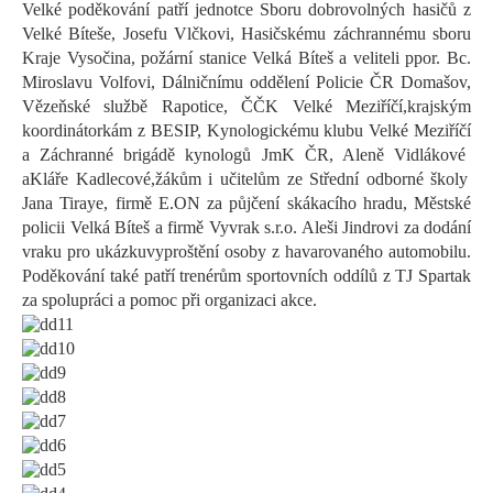
Velké poděkování patří jednotce Sboru dobrovolných hasičů z
Velké Bíteše, Josefu Vlčkovi,
Hasičskému záchrannému sboru
Kraje Vysočina, požární stanice Velká Bíteš
a veliteli ppor. Bc.
Miroslavu Volfovi, Dálničnímu oddělení Policie ČR Domašov,
Vězeňské službě Rapotice,
ČČK Velké Meziříčí,
krajským
koordinátorkám
z BESIP,
Kynologickému klubu Velké Meziříčí
a
Záchrann
é
brigád
ě
kynologů
JmK
ČR
, Aleně Vidlákové
a
Kláře Kadlecové
,
žákům
i učitelům
ze Střední odborné školy
Jana
Tiraye
,
f
irmě E.ON za půjčení skákacího hradu, Městské
policii Velká Bíteš
a
firmě
Vyvrak
s.r.o. Aleši Jindrovi za dodání
vraku pro ukázku
vyproštění osoby z havarovaného automobilu.
Poděkování také patří trenérům sportovních oddílů z TJ Spartak
za spolupráci
a
pomoc při organizaci akce.