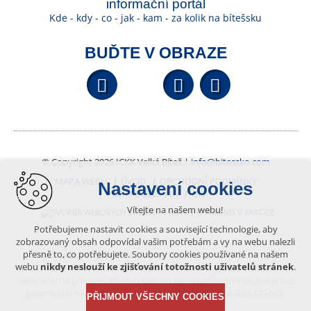
informační portál
Kde - kdy - co - jak - kam - za kolik na bítešsku
BUĎTE V OBRAZE
Facebook
YouTube
Wikipedi
© Copyright 2026 ICKK Velká Bíteš |
info@bitessko.com
MAPA WEBU
ÚVOD
OBCHODNÍ PODMÍNKY
Nastavení cookies
PORTÁL OBČANA
GIS
Vítejte na našem webu!
VYTVOŘENO V XART.CZ
Potřebujeme nastavit cookies a související technologie, aby
zobrazovaný obsah odpovídal vašim potřebám a vy na webu nalezli
přesně to, co potřebujete. Soubory cookies používané na našem
Obsah tohoto portálu je chráněn autorským právem, které
webu
nikdy neslouží ke zjišťování totožnosti uživatelů stránek
.
vykonává vydavatel. Jakékoliv užití článků a fotografií z této podoby
webu včetně převzetí, šíření či dalšího zpřístupňování obsahu je bez
písemného souhlasu vydavatele – BÍTEŠSKO.COM -ZAKÁZÁNO.
PŘIJMOUT VŠECHNY COOKIES