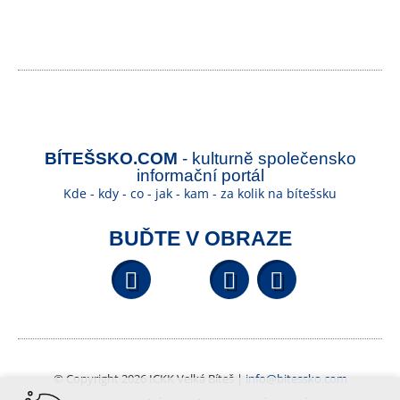
BÍTEŠSKO.COM
- kulturně společensko
informační portál
Kde - kdy - co - jak - kam - za kolik na bítešsku
BUĎTE V OBRAZE
Facebook
YouTube
Wikipedi
© Copyright 2026 ICKK Velká Bíteš |
info@bitessko.com