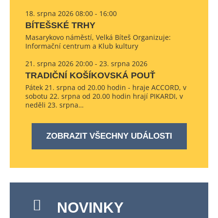
18. srpna 2026 08:00 - 16:00
BÍTEŠSKÉ TRHY
Masarykovo náměstí, Velká Bíteš Organizuje:
Informační centrum a Klub kultury
21. srpna 2026 20:00 - 23. srpna 2026
TRADIČNÍ KOŠÍKOVSKÁ POUŤ
Pátek 21. srpna od 20.00 hodin - hraje ACCORD, v
sobotu 22. srpna od 20.00 hodin hrají PIKARDI, v
neděli 23. srpna…
ZOBRAZIT VŠECHNY UDÁLOSTI
NOVINKY