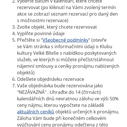
Vyberte datum v kalendáři, které chcete
rezervovat (po kliknutí na Vámi zvolený termín
akce se zobrazí seznam rezervací pro daný den
s možnostmi rezervace)
Zvolte objekt, který chcete rezervovat
Vyplňte povinné údaje
Přečtěte si "
Všeobecné podmínky
" (otevře
se Vám stránka s informačními údaji o Klubu
kultury Velké Bíteše s nabídkou poskytovaných
služeb, ve kterých si můžete přečíst/stáhnout
nájemní smlouvy a ceníky pronájmu nabízených
objektů)
Odešlete objednávku rezervace
Vaše objednávka bude rezervována jako
"NEZÁVAZNÁ" . Uhraďte do 14 (čtrnácti)
kalendářních dnů nevratnou zálohu ve výši 50%
ceny nájmu, kterou vypočtete na základě
aktuálních ceníků
objektů určených k pronájmu.
Záloha Vám bude při konečném celkovém
vyúčtování ceny pronájmu odečtena z této