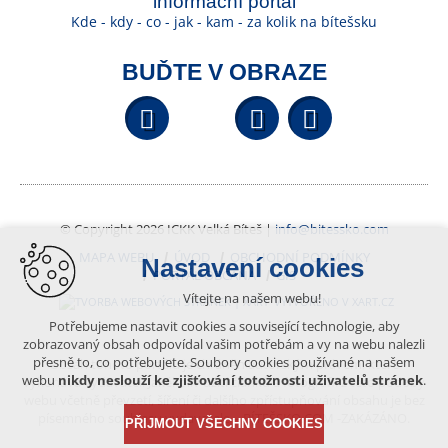
informační portál
Kde - kdy - co - jak - kam - za kolik na bítešsku
BUĎTE V OBRAZE
Facebook
YouTube
Wikipedi
© Copyright 2026 ICKK Velká Bíteš |
info@bitessko.com
MAPA WEBU
ÚVOD
OBCHODNÍ PODMÍNKY
Nastavení cookies
PORTÁL OBČANA
GIS
Vítejte na našem webu!
VYTVOŘENO V XART.CZ
Potřebujeme nastavit cookies a související technologie, aby
zobrazovaný obsah odpovídal vašim potřebám a vy na webu nalezli
přesně to, co potřebujete. Soubory cookies používané na našem
Obsah tohoto portálu je chráněn autorským právem, které
webu
nikdy neslouží ke zjišťování totožnosti uživatelů stránek
.
vykonává vydavatel. Jakékoliv užití článků a fotografií z této podoby
webu včetně převzetí, šíření či dalšího zpřístupňování obsahu je bez
písemného souhlasu vydavatele – BÍTEŠSKO.COM -ZAKÁZÁNO.
PŘIJMOUT VŠECHNY COOKIES