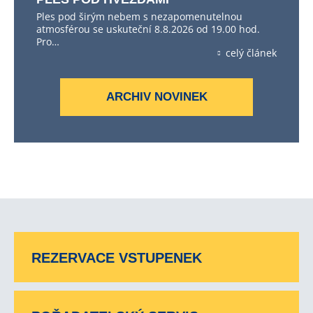
Ples pod širým nebem s nezapomenutelnou
atmosférou se uskuteční 8.8.2026 od 19.00 hod.
Pro…
celý článek
ARCHIV NOVINEK
REZERVACE VSTUPENEK