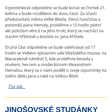
Vzpomínkové odpoledne se bude konat ve čtvrtek 21.
května a bude rozděleno do dvou částí. Za účasti
představitelů města Velké Bíteše, členů hasičstva a
potomků pana Hemaly, proběhne v 15 hodin pietní
akt položení věnců na jeho hrob, který se nachází na
starém hřbitově u kostela sv. Jana Křtitele.
Druhá část odpoledne se bude odehrávat od 17
hodin ve Velkém výstavním sále bítešského muzea, na
Masarykově náměstí 5, kde proběhne beseda s
vnukem, hercem a moderátorem Alexandrem
Hemalou, který se s námi podělí o svoje vzpomínky na
svého dědu Jana a také na Velkou Bíteš.
Číst dál...
JINOŠOVSKÉ STUDÁNKY