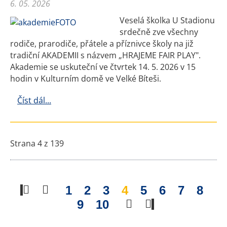
6. 05. 2026
Veselá školka U Stadionu
srdečně zve všechny
rodiče, prarodiče, přátele a příznivce školy na již
tradiční AKADEMII s názvem „HRAJEME FAIR PLAY".
Akademie se uskuteční ve čtvrtek 14. 5. 2026 v 15
hodin v Kulturním domě ve Velké Bíteši.
Číst dál...
Strana 4 z 139
1
2
3
4
5
6
7
8
9
10