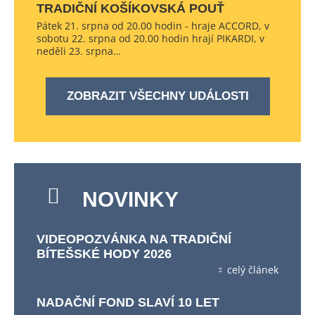
TRADIČNÍ KOŠÍKOVSKÁ POUŤ
Pátek 21. srpna od 20.00 hodin - hraje ACCORD, v
sobotu 22. srpna od 20.00 hodin hrají PIKARDI, v
neděli 23. srpna…
ZOBRAZIT VŠECHNY UDÁLOSTI
NOVINKY
VIDEOPOZVÁNKA NA TRADIČNÍ
BÍTEŠSKÉ HODY 2026
celý článek
NADAČNÍ FOND SLAVÍ 10 LET