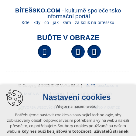
BÍTEŠSKO.COM
- kulturně společensko
informační portál
Kde - kdy - co - jak - kam - za kolik na bítešsku
BUĎTE V OBRAZE
Facebook
YouTube
Wikipedi
© Copyright 2026 ICKK Velká Bíteš |
info@bitessko.com
MAPA WEBU
ÚVOD
OBCHODNÍ PODMÍNKY
Nastavení cookies
PORTÁL OBČANA
GIS
Vítejte na našem webu!
VYTVOŘENO V XART.CZ
Potřebujeme nastavit cookies a související technologie, aby
zobrazovaný obsah odpovídal vašim potřebám a vy na webu nalezli
přesně to, co potřebujete. Soubory cookies používané na našem
Obsah tohoto portálu je chráněn autorským právem, které
webu
nikdy neslouží ke zjišťování totožnosti uživatelů stránek
.
vykonává vydavatel. Jakékoliv užití článků a fotografií z této podoby