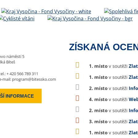
ZÍSKANÁ OCEN
vo náměstí 5
lká Bíteš
1. místo
v soutěži
Zla
tel.:
+ 420 566 789 311
1. místo
v soutěži
Zla
e-mail:
program@bitessko.com
2. místo
v soutěži
Inf
ŠÍ INFORMACE
4. místo
v soutěži
Web
2. místo
v soutěži
Inf
3. místo
v soutěži
Zla
1. místo
v soutěži
Zla