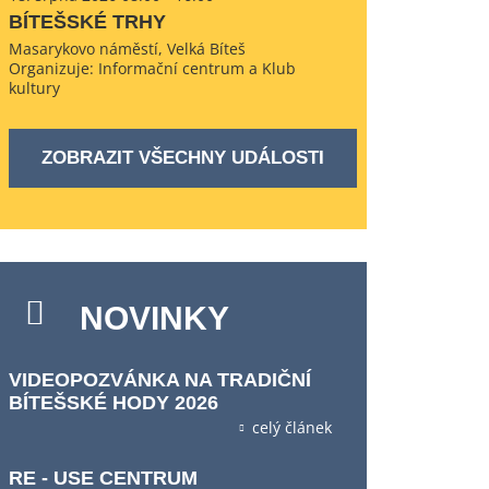
BÍTEŠSKÉ TRHY
Masarykovo náměstí, Velká Bíteš
Organizuje: Informační centrum a Klub
kultury
ZOBRAZIT VŠECHNY UDÁLOSTI
NOVINKY
VIDEOPOZVÁNKA NA TRADIČNÍ
BÍTEŠSKÉ HODY 2026
celý článek
RE - USE CENTRUM