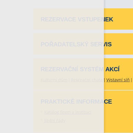
REZERVACE VSTUPENEK
POŘADATELSKÝ SERVIS
REZERVAČNÍ SYSTÉM AKCÍ
Kulturní dům
Rekreační chata
Výstavní síň
PRAKTICKÉ INFORMACE
Katalog firem a institucí
Jízdní řády