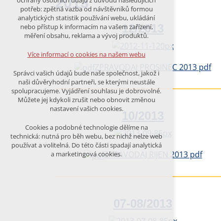
2013
ochrany osobních údajů z důvodu následujících
nutná pro provozování webu
potřeb: zpětná vazba od návštěvníků formou
udržení kontextu stránek (session):
analytických statistik používání webu, ukládání
případná přihlášení, volby jazyka, apod.
12/2013
nebo přístup k informacím na vašem zařízení,
měření obsahu, reklama a vývoj produktů.
Volitelná cookies
analytická pro anonymizované
Více informací o cookies na našem webu
vyhodnocení návštěvnosti
ZPRAVODAJ PROSINEC 2013 pdf
marketingová cookies (Google)
Správci vašich údajů bude naše společnost, jakož i
naši důvěryhodní partneři, se kterými neustále
Více informací o cookies na našem webu
spolupracujeme. Vyjádření souhlasu je dobrovolné.
Můžete jej kdykoli zrušit nebo obnovit změnou
nastavení vašich cookies.
10/2013
PŘIJMOUT VŠECHNY COOKIES
Cookies a podobné technologie dělíme na
technická: nutná pro běh webu, bez nichž nelze web
používat a volitelná. Do této části spadají analytická
ODMÍTNOUT VŠE
ZPRAVODAJ RIJEN 2013 pdf
a marketingová cookies.
07-08/2013