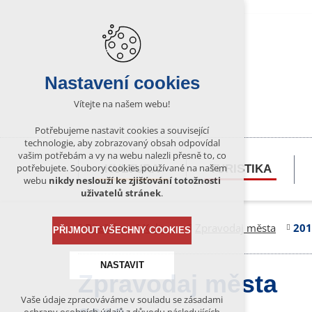
Nastavení cookies
Vítejte na našem webu!
Potřebujeme nastavit cookies a související
technologie, aby zobrazovaný obsah odpovídal
vašim potřebám a vy na webu nalezli přesně to, co
potřebujete. Soubory cookies používané na našem
KULTURA
TURISTIKA
webu
nikdy neslouží ke zjišťování totožnosti
uživatelů stránek
.
Bítešsko
Kultura
Zpravodaj města
201
PŘIJMOUT VŠECHNY COOKIES
NASTAVIT
Zpravodaj města
Vaše údaje zpracováváme v souladu se zásadami
Technická cookies