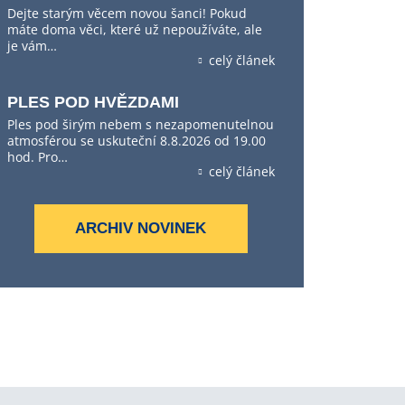
Dejte starým věcem novou šanci! Pokud
máte doma věci, které už nepoužíváte, ale
je vám…
celý článek
PLES POD HVĚZDAMI
Ples pod širým nebem s nezapomenutelnou
atmosférou se uskuteční 8.8.2026 od 19.00
hod. Pro…
celý článek
ARCHIV NOVINEK