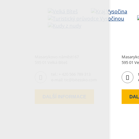
Masarykovo náměstí 67
Masaryko
595 01 Velká Bíteš
595 01 Ve
tel.:
+ 420 566 789 313
e-mail:
tic@bitessko.com
DALŠÍ INFORMACE
DAL