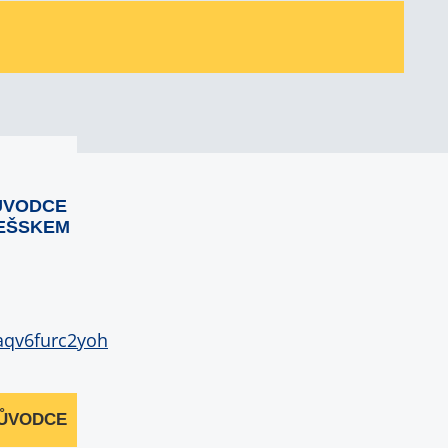
ŮVODCE
EŠSKEM
RŮVODCE