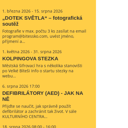
1. března 2026 - 15. srpna 2026
„DOTEK SVĚTLA“ – fotografická
soutěž
Fotografie v max. počtu 3 ks zasílat na email
program@bitessko.com, uvést jméno,
příjmení a…
1. května 2026 - 31. srpna 2026
KOLPINGOVA STEZKA
Městská šifrovací hra s několika stanovišti
po Velké Bíteši Info o startu stezky na
webu…
6. srpna 2026 17:00
DEFIBRILÁTORY (AED) - JAK NA
NĚ
Přijďte se naučit, jak správně použít
defibrilátor a zachránit tak život. V sále
KULTURNÍHO CENTRA…
18. srpna 2026 08:00 - 16:00