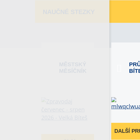
NAUČNÉ STEZKY
MĚSTSKÝ
PR
MĚSÍČNÍK
BÍT
DALŠÍ P