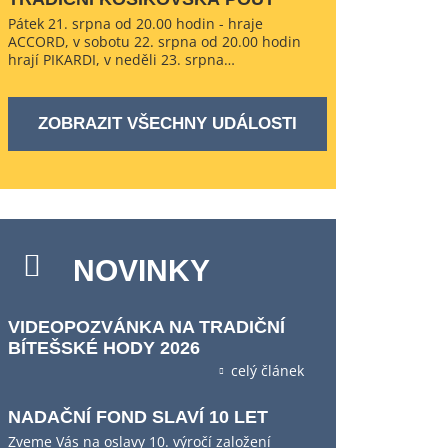
Pátek 21. srpna od 20.00 hodin - hraje
ACCORD, v sobotu 22. srpna od 20.00 hodin
hrají PIKARDI, v neděli 23. srpna…
ZOBRAZIT VŠECHNY UDÁLOSTI
NOVINKY
VIDEOPOZVÁNKA NA TRADIČNÍ
BÍTEŠSKÉ HODY 2026
celý článek
NADAČNÍ FOND SLAVÍ 10 LET
Zveme Vás na oslavy 10. výročí založení