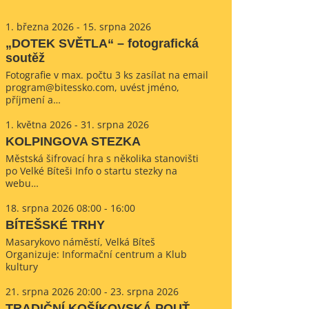
1. března 2026 - 15. srpna 2026
„DOTEK SVĚTLA“ – fotografická
soutěž
Fotografie v max. počtu 3 ks zasílat na email
program@bitessko.com, uvést jméno,
příjmení a…
1. května 2026 - 31. srpna 2026
KOLPINGOVA STEZKA
Městská šifrovací hra s několika stanovišti
po Velké Bíteši Info o startu stezky na
webu…
18. srpna 2026 08:00 - 16:00
BÍTEŠSKÉ TRHY
Masarykovo náměstí, Velká Bíteš
Organizuje: Informační centrum a Klub
kultury
21. srpna 2026 20:00 - 23. srpna 2026
TRADIČNÍ KOŠÍKOVSKÁ POUŤ