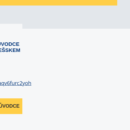
ŮVODCE
EŠSKEM
RŮVODCE