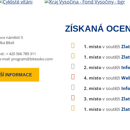
ZÍSKANÁ OCEN
vo náměstí 5
lká Bíteš
1. místo
v soutěži
Zla
tel.:
+ 420 566 789 311
1. místo
v soutěži
Zla
e-mail:
program@bitessko.com
2. místo
v soutěži
Inf
ŠÍ INFORMACE
4. místo
v soutěži
Web
2. místo
v soutěži
Inf
3. místo
v soutěži
Zla
1. místo
v soutěži
Zla