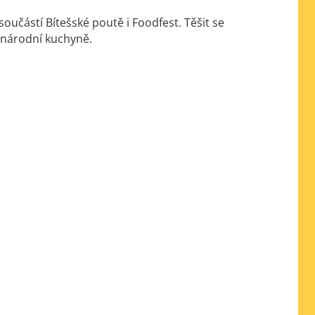
oučástí Bítešské poutě i Foodfest. Těšit se
národní kuchyně.