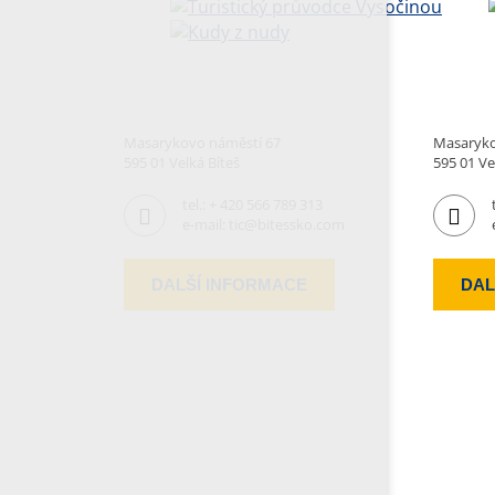
Masarykovo náměstí 67
Masaryko
595 01 Velká Bíteš
595 01 Ve
tel.:
+ 420 566 789 313
e-mail:
tic@bitessko.com
DALŠÍ INFORMACE
DAL