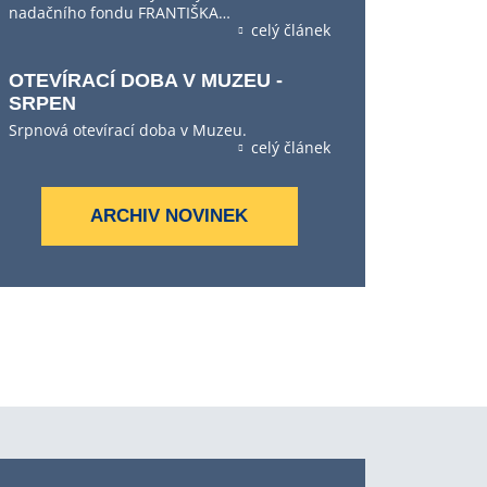
nadačního fondu FRANTIŠKA…
celý článek
OTEVÍRACÍ DOBA V MUZEU -
SRPEN
Srpnová otevírací doba v Muzeu.
celý článek
ARCHIV NOVINEK