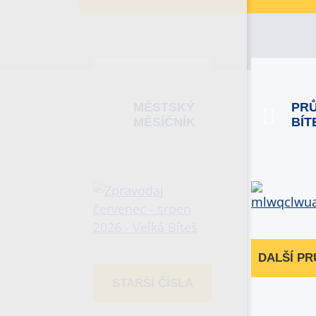
MĚSTSKÝ
PR
MĚSÍČNÍK
BÍT
DALŠÍ P
STARŠÍ ČÍSLA