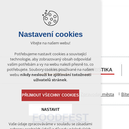
Nastavení cookies
Vítejte na našem webu!
Potřebujeme nastavit cookies a související
technologie, aby zobrazovaný obsah odpovídal
vašim potřebám a vy na webu nalezli přesně to, co
potřebujete. Soubory cookies používané na našem
KULTURA
TURISTIKA
webu
nikdy neslouží ke zjišťování totožnosti
uživatelů stránek
.
Bítešsko
Kultura
Zpravodaj města
Bít
PŘIJMOUT VŠECHNY COOKIES
NASTAVIT
FOODFEST
Vaše údaje zpracováváme v souladu se zásadami
Technická cookies
17.6.2026