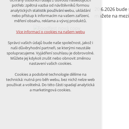
ochrany osobních údajů z důvodu následujících
nutná pro provozování webu
potřeb: zpětná vazba od návštěvníků formou
udržení kontextu stránek (session):
20.6.2026 bude s
analytických statistik používání webu, ukládání
případná přihlášení, volby jazyka, apod.
můžete na mezi
nebo přístup k informacím na vašem zařízení,
měření obsahu, reklama a vývoj produktů.
Volitelná cookies
analytická pro anonymizované
Více informací o cookies na našem webu
vyhodnocení návštěvnosti
marketingová cookies (Google)
Správci vašich údajů bude naše společnost, jakož i
naši důvěryhodní partneři, se kterými neustále
Více informací o cookies na našem webu
spolupracujeme. Vyjádření souhlasu je dobrovolné.
Můžete jej kdykoli zrušit nebo obnovit změnou
nastavení vašich cookies.
PŘIJMOUT VŠECHNY COOKIES
Cookies a podobné technologie dělíme na
technická: nutná pro běh webu, bez nichž nelze web
používat a volitelná. Do této části spadají analytická
ODMÍTNOUT VŠE
a marketingová cookies.