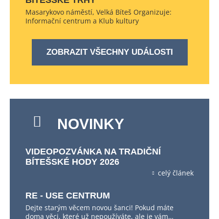
BÍTEŠSKÉ TRHY
Masarykovo náměstí, Velká Bíteš Organizuje:
Informační centrum a Klub kultury
ZOBRAZIT VŠECHNY UDÁLOSTI
NOVINKY
VIDEOPOZVÁNKA NA TRADIČNÍ
BÍTEŠSKÉ HODY 2026
celý článek
RE - USE CENTRUM
Dejte starým věcem novou šanci! Pokud máte
doma věci, které už nepoužíváte, ale je vám…