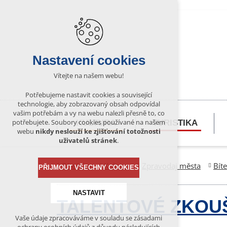
Nastavení cookies
Vítejte na našem webu!
Potřebujeme nastavit cookies a související
technologie, aby zobrazovaný obsah odpovídal
vašim potřebám a vy na webu nalezli přesně to, co
potřebujete. Soubory cookies používané na našem
KULTURA
TURISTIKA
webu
nikdy neslouží ke zjišťování totožnosti
uživatelů stránek
.
Bítešsko
Kultura
Zpravodaj města
Bít
PŘIJMOUT VŠECHNY COOKIES
NASTAVIT
TALENTOVÉ ZKOU
Vaše údaje zpracováváme v souladu se zásadami
Technická cookies
1.6.2026