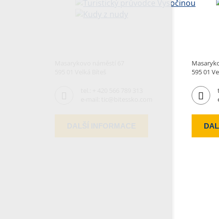
Masarykovo náměstí 67
Masaryko
595 01 Velká Bíteš
595 01 Ve
tel.:
+ 420 566 789 313
e-mail:
tic@bitessko.com
DALŠÍ INFORMACE
DAL