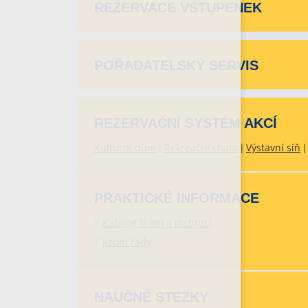
REZERVACE VSTUPENEK
POŘADATELSKÝ SERVIS
REZERVAČNÍ SYSTÉM AKCÍ
Kulturní dům
Rekreační chata
Výstavní síň
PRAKTICKÉ INFORMACE
Katalog firem a institucí
Jízdní řády
NAUČNÉ STEZKY