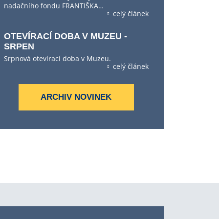
nadačního fondu FRANTIŠKA…
celý článek
OTEVÍRACÍ DOBA V MUZEU -
SRPEN
Srpnová otevírací doba v Muzeu.
celý článek
ARCHIV NOVINEK