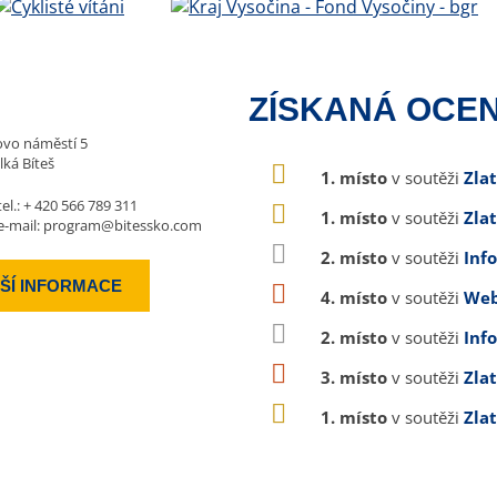
ZÍSKANÁ OCEN
vo náměstí 5
lká Bíteš
1. místo
v soutěži
Zla
tel.:
+ 420 566 789 311
1. místo
v soutěži
Zla
e-mail:
program@bitessko.com
2. místo
v soutěži
Inf
ŠÍ INFORMACE
4. místo
v soutěži
Web
2. místo
v soutěži
Inf
3. místo
v soutěži
Zla
1. místo
v soutěži
Zla