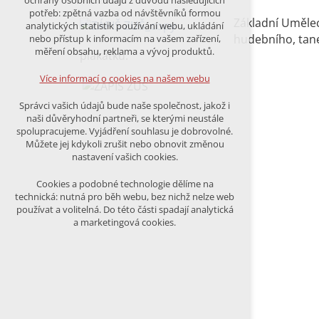
ochrany osobních údajů z důvodu následujících
nutná pro provozování webu
potřeb: zpětná vazba od návštěvníků formou
udržení kontextu stránek (session):
Základní Umělec
analytických statistik používání webu, ukládání
případná přihlášení, volby jazyka, apod.
hudebního, tane
nebo přístup k informacím na vašem zařízení,
měření obsahu, reklama a vývoj produktů.
plakátku.
Volitelná cookies
analytická pro anonymizované
Více informací o cookies na našem webu
vyhodnocení návštěvnosti
marketingová cookies (Google)
Správci vašich údajů bude naše společnost, jakož i
naši důvěryhodní partneři, se kterými neustále
Více informací o cookies na našem webu
spolupracujeme. Vyjádření souhlasu je dobrovolné.
Můžete jej kdykoli zrušit nebo obnovit změnou
nastavení vašich cookies.
PŘIJMOUT VŠECHNY COOKIES
Cookies a podobné technologie dělíme na
technická: nutná pro běh webu, bez nichž nelze web
používat a volitelná. Do této části spadají analytická
ODMÍTNOUT VŠE
a marketingová cookies.