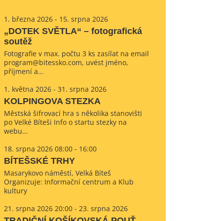
1. března 2026 - 15. srpna 2026
„DOTEK SVĚTLA“ – fotografická
soutěž
Fotografie v max. počtu 3 ks zasílat na email
program@bitessko.com, uvést jméno,
příjmení a…
1. května 2026 - 31. srpna 2026
KOLPINGOVA STEZKA
Městská šifrovací hra s několika stanovišti
po Velké Bíteši Info o startu stezky na
webu…
18. srpna 2026 08:00 - 16:00
BÍTEŠSKÉ TRHY
Masarykovo náměstí, Velká Bíteš
Organizuje: Informační centrum a Klub
kultury
21. srpna 2026 20:00 - 23. srpna 2026
TRADIČNÍ KOŠÍKOVSKÁ POUŤ