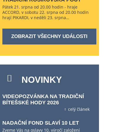
Pátek 21. srpna od 20.00 hodin - hraje
ACCORD, v sobotu 22. srpna od 20.00 hodin
hrají PIKARDI, v neděli 23. srpna…
ZOBRAZIT VŠECHNY UDÁLOSTI
NOVINKY
VIDEOPOZVÁNKA NA TRADIČNÍ
BÍTEŠSKÉ HODY 2026
celý článek
NADAČNÍ FOND SLAVÍ 10 LET
Zveme Vás na oslavy 10. výročí založení