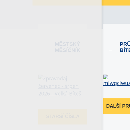
MĚSTSKÝ
PR
MĚSÍČNÍK
BÍT
DALŠÍ P
STARŠÍ ČÍSLA