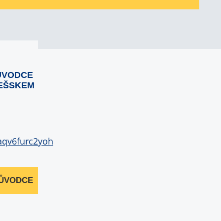
ŮVODCE
EŠSKEM
RŮVODCE