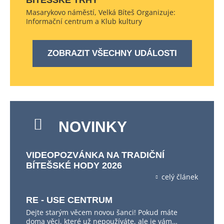
BÍTEŠSKÉ TRHY
Masarykovo náměstí, Velká Bíteš Organizuje:
Informační centrum a Klub kultury
ZOBRAZIT VŠECHNY UDÁLOSTI
NOVINKY
VIDEOPOZVÁNKA NA TRADIČNÍ
BÍTEŠSKÉ HODY 2026
celý článek
RE - USE CENTRUM
Dejte starým věcem novou šanci! Pokud máte
doma věci, které už nepoužíváte, ale je vám…