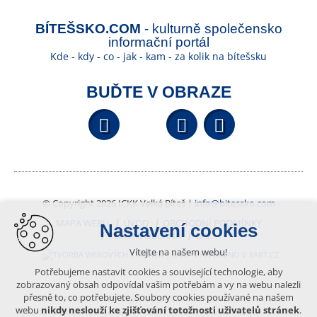
BÍTEŠSKO.COM
- kulturně společensko
informační portál
Kde - kdy - co - jak - kam - za kolik na bítešsku
BUĎTE V OBRAZE
Facebook
YouTube
Wikipedi
© Copyright 2026 ICKK Velká Bíteš |
info@bitessko.com
MAPA WEBU
ÚVOD
OBCHODNÍ PODMÍNKY
Nastavení cookies
PORTÁL OBČANA
GIS
Vítejte na našem webu!
VYTVOŘENO V XART.CZ
Potřebujeme nastavit cookies a související technologie, aby
zobrazovaný obsah odpovídal vašim potřebám a vy na webu nalezli
přesně to, co potřebujete. Soubory cookies používané na našem
Obsah tohoto portálu je chráněn autorským právem, které
webu
nikdy neslouží ke zjišťování totožnosti uživatelů stránek
.
vykonává vydavatel. Jakékoliv užití článků a fotografií z této podoby