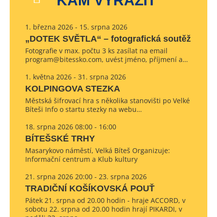
KAM VYRAZIT
1. března 2026 - 15. srpna 2026
„DOTEK SVĚTLA“ – fotografická soutěž
Fotografie v max. počtu 3 ks zasílat na email
program@bitessko.com, uvést jméno, příjmení a…
1. května 2026 - 31. srpna 2026
KOLPINGOVA STEZKA
Městská šifrovací hra s několika stanovišti po Velké
Bíteši Info o startu stezky na webu…
18. srpna 2026 08:00 - 16:00
BÍTEŠSKÉ TRHY
Masarykovo náměstí, Velká Bíteš Organizuje:
Informační centrum a Klub kultury
21. srpna 2026 20:00 - 23. srpna 2026
TRADIČNÍ KOŠÍKOVSKÁ POUŤ
Pátek 21. srpna od 20.00 hodin - hraje ACCORD, v
sobotu 22. srpna od 20.00 hodin hrají PIKARDI, v