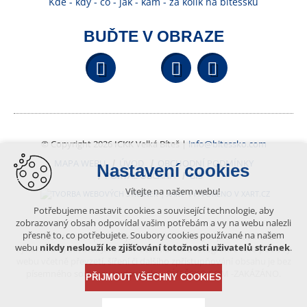
Kde - kdy - co - jak - kam - za kolik na bítešsku
BUĎTE V OBRAZE
Facebook
YouTube
Wikipedi
© Copyright 2026 ICKK Velká Bíteš |
info@bitessko.com
MAPA WEBU
ÚVOD
OBCHODNÍ PODMÍNKY
Nastavení cookies
PORTÁL OBČANA
GIS
Vítejte na našem webu!
VYTVOŘENO V XART.CZ
Potřebujeme nastavit cookies a související technologie, aby
zobrazovaný obsah odpovídal vašim potřebám a vy na webu nalezli
přesně to, co potřebujete. Soubory cookies používané na našem
Obsah tohoto portálu je chráněn autorským právem, které
webu
nikdy neslouží ke zjišťování totožnosti uživatelů stránek
.
vykonává vydavatel. Jakékoliv užití článků a fotografií z této podoby
webu včetně převzetí, šíření či dalšího zpřístupňování obsahu je bez
písemného souhlasu vydavatele – BÍTEŠSKO.COM -ZAKÁZÁNO.
PŘIJMOUT VŠECHNY COOKIES