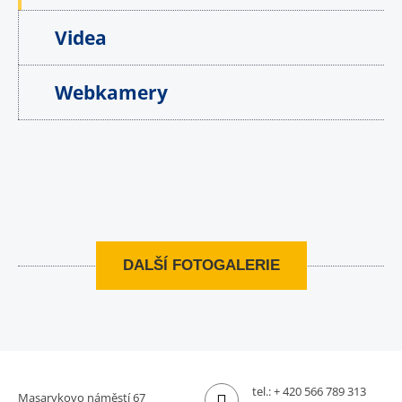
Videa
Webkamery
DALŠÍ FOTOGALERIE
tel.:
+ 420 566 789 313
Masarykovo náměstí 67