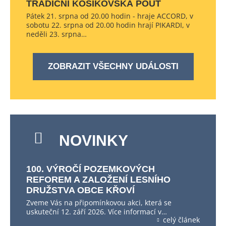
TRADIČNÍ KOŠÍKOVSKÁ POUŤ
Pátek 21. srpna od 20.00 hodin - hraje ACCORD, v
sobotu 22. srpna od 20.00 hodin hrají PIKARDI, v
neděli 23. srpna…
ZOBRAZIT VŠECHNY UDÁLOSTI
NOVINKY
100. VÝROČÍ POZEMKOVÝCH
REFOREM A ZALOŽENÍ LESNÍHO
DRUŽSTVA OBCE KŘOVÍ
Zveme Vás na připomínkovou akci, která se
uskuteční 12. září 2026. Více informací v…
celý článek