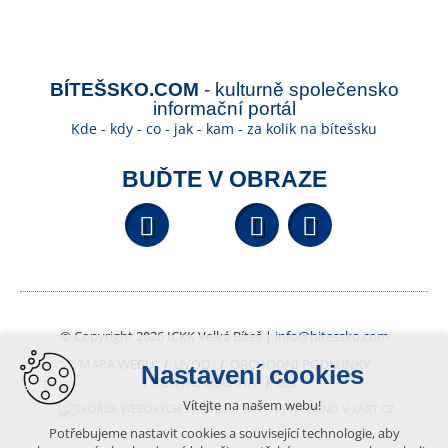
BÍTEŠSKO.COM
- kulturně společensko
informační portál
Kde - kdy - co - jak - kam - za kolik na bítešsku
BUĎTE V OBRAZE
Facebook
YouTube
Wikipedi
© Copyright 2026 ICKK Velká Bíteš |
info@bitessko.com
MAPA WEBU
ÚVOD
OBCHODNÍ PODMÍNKY
Nastavení cookies
PORTÁL OBČANA
GIS
Vítejte na našem webu!
VYTVOŘENO V XART.CZ
Potřebujeme nastavit cookies a související technologie, aby