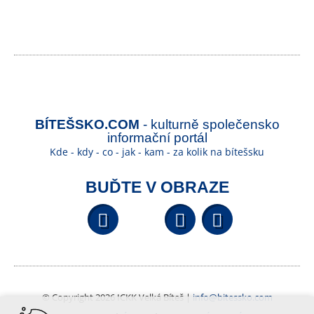
BÍTEŠSKO.COM
- kulturně společensko
informační portál
Kde - kdy - co - jak - kam - za kolik na bítešsku
BUĎTE V OBRAZE
Facebook
YouTube
Wikipedi
© Copyright 2026 ICKK Velká Bíteš |
info@bitessko.com