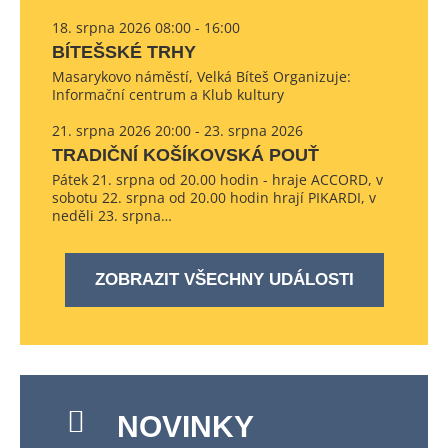
18. srpna 2026 08:00 - 16:00
BÍTEŠSKÉ TRHY
Masarykovo náměstí, Velká Bíteš Organizuje:
Informační centrum a Klub kultury
21. srpna 2026 20:00 - 23. srpna 2026
TRADIČNÍ KOŠÍKOVSKÁ POUŤ
Pátek 21. srpna od 20.00 hodin - hraje ACCORD, v
sobotu 22. srpna od 20.00 hodin hrají PIKARDI, v
neděli 23. srpna…
ZOBRAZIT VŠECHNY UDÁLOSTI
NOVINKY