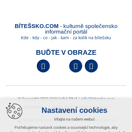
BÍTEŠSKO.COM
- kulturně společensko
informační portál
Kde - kdy - co - jak - kam - za kolik na bítešsku
BUĎTE V OBRAZE
Facebook
YouTube
Wikipedi
© Copyright 2026 ICKK Velká Bíteš |
info@bitessko.com
MAPA WEBU
ÚVOD
OBCHODNÍ PODMÍNKY
Nastavení cookies
PORTÁL OBČANA
GIS
Vítejte na našem webu!
VYTVOŘENO V XART.CZ
Potřebujeme nastavit cookies a související technologie, aby