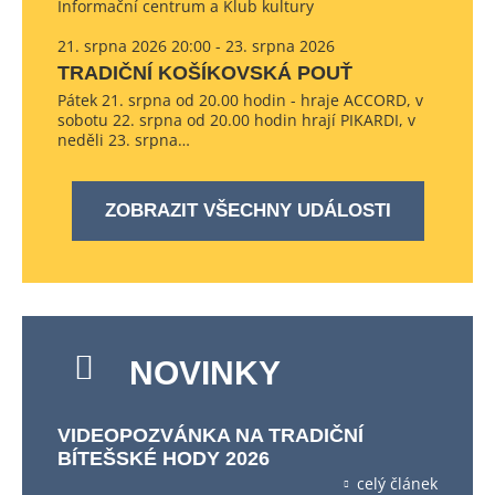
Informační centrum a Klub kultury
21. srpna 2026 20:00 - 23. srpna 2026
TRADIČNÍ KOŠÍKOVSKÁ POUŤ
Pátek 21. srpna od 20.00 hodin - hraje ACCORD, v
sobotu 22. srpna od 20.00 hodin hrají PIKARDI, v
neděli 23. srpna…
ZOBRAZIT VŠECHNY UDÁLOSTI
NOVINKY
VIDEOPOZVÁNKA NA TRADIČNÍ
BÍTEŠSKÉ HODY 2026
celý článek