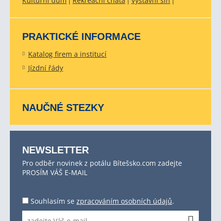
Kulturní dům
Rekreační chata
Výstavní síň
PRAKTICKÉ INFORMACE
Katalog firem a institucí
Jízdní řády
NAUČNÉ STEZKY
NEWSLETTER
Pro odběr novinek z potálu Bítešsko.com zadejte
PROSÍM VÁŠ E-MAIL
Souhlasím se
zpracováním osobních údajů
.