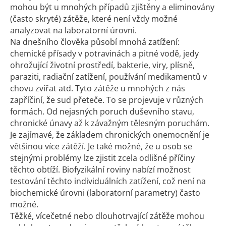
mohou být u mnohých případů zjištěny a eliminovány
(často skryté) zátěže, které není vždy možné
analyzovat na laboratorní úrovni.
Na dnešního člověka působí mnohá zatížení:
chemické přísady v potravinách a pitné vodě, jedy
ohrožující životní prostředí, bakterie, viry, plísně,
paraziti, radiační zatížení, používání medikamentů v
chovu zvířat atd. Tyto zátěže u mnohých z nás
zapříčiní, že sud přeteče. To se projevuje v různých
formách. Od nejasných poruch duševního stavu,
chronické únavy až k závažným tělesným poruchám.
Je zajímavé, že základem chronických onemocnění je
většinou více zátěží. Je také možné, že u osob se
stejnými problémy lze zjistit zcela odlišné příčiny
těchto obtíží. Biofyzikální roviny nabízí možnost
testování těchto individuálních zatížení, což není na
biochemické úrovni (laboratorní parametry) často
možné.
Těžké, vícečetné nebo dlouhotrvající zátěže mohou