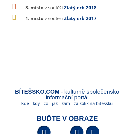
3. místo
v soutěži
Zlatý erb 2018
1. místo
v soutěži
Zlatý erb 2017
BÍTEŠSKO.COM
- kulturně společensko
informační portál
Kde - kdy - co - jak - kam - za kolik na bítešsku
BUĎTE V OBRAZE
Facebook
YouTube
Wikipedi