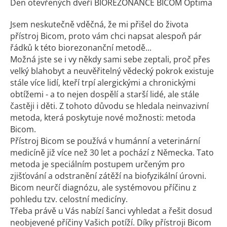
Den otevřených dveří BIOREZONANCE BICOM Optima
Jsem neskutečně vděčná, že mi přišel do života
přístroj Bicom, proto vám chci napsat alespoň pár
řádků k této biorezonanční metodě...
Možná jste se i vy někdy sami sebe zeptali, proč přes
velký blahobyt a neuvěřitelný vědecký pokrok existuje
stále více lidí, kteří trpí alergickými a chronickými
obtížemi - a to nejen dospělí a starší lidé, ale stále
častěji i děti. Z tohoto důvodu se hledala neinvazivní
metoda, která poskytuje nové možnosti: metoda
Bicom.
Přístroj Bicom se používá v humánní a veterinární
medicíně již více než 30 let a pochází z Německa. Tato
metoda je speciálním postupem určeným pro
zjišťování a odstranění zátěží na biofyzikální úrovni.
Bicom neurčí diagnózu, ale systémovou příčinu z
pohledu tzv. celostní medicíny.
Třeba právě u Vás nabízí šanci vyhledat a řešit dosud
neobjevené příčiny Vašich potíží. Díky přístroji Bicom