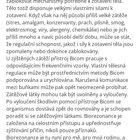
zablokovat mechanismy potřebné k zotavení těla.
Tělo totiž disponuje velkými vlastními silami k
zotavení. Když však na něj působí příliš velké zátěže
(stres, amalgam, konzervanty, prach, plísně, smog,
elektrosmog, viry, alergeny, chemikálie) nebo je jich
příliš mnoho a navíc působí delší dobu, může se stát,
že regulační schopnost, jakož i síly k zotavení těla jsou
zpomaleny nebo dokonce zablokovány.
U zjištěných zátěží přístroj Bicom pracuje s
odpovídajícími frekvenčními vzorky. Vlastní tělesná
regulace může být prostřednictvím metody Bicom
podporována a urychlována. Narušená komunikace
mezi buňkami může pak opět neomezeně probíhat.
Zátěžové látky mohou tak být uvolněny a vyloučeny.
Po vyloučení škodlivin pomocí přístroje Bicom se
organismus dostává zpět do rovnováhy a je schopen
poradit si se zátěžovými látkami. Biorezonance je
založena na celostním přístupu a upřednostňuje
zjišťování příčin, nikoli pouze příznaků.
Biorezonance je tu nyní pro mě, pro moji rodinu, a