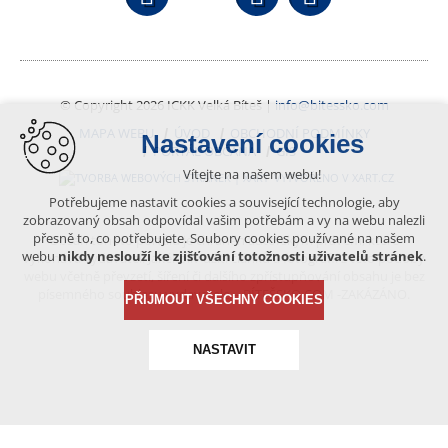
© Copyright 2026 ICKK Velká Bíteš |
info@bitessko.com
MAPA WEBU
ÚVOD
OBCHODNÍ PODMÍNKY
Nastavení cookies
PORTÁL OBČANA
GIS
Vítejte na našem webu!
VYTVOŘENO V XART.CZ
Potřebujeme nastavit cookies a související technologie, aby
zobrazovaný obsah odpovídal vašim potřebám a vy na webu nalezli
přesně to, co potřebujete. Soubory cookies používané na našem
Obsah tohoto portálu je chráněn autorským právem, které
webu
nikdy neslouží ke zjišťování totožnosti uživatelů stránek
.
vykonává vydavatel. Jakékoliv užití článků a fotografií z této podoby
webu včetně převzetí, šíření či dalšího zpřístupňování obsahu je bez
písemného souhlasu vydavatele – BÍTEŠSKO.COM -ZAKÁZÁNO.
PŘIJMOUT VŠECHNY COOKIES
NASTAVIT
Technická cookies
nutná pro provozování webu
udržení kontextu stránek (session): případná přihlášení,