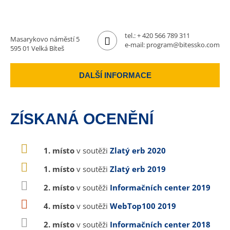
tel.:
+ 420 566 789 311
Masarykovo náměstí 5
e-mail:
program@bitessko.com
595 01 Velká Bíteš
DALŠÍ INFORMACE
ZÍSKANÁ OCENĚNÍ
1. místo
v soutěži
Zlatý erb 2020
1. místo
v soutěži
Zlatý erb 2019
2. místo
v soutěži
Informačních center 2019
4. místo
v soutěži
WebTop100 2019
2. místo
v soutěži
Informačních center 2018