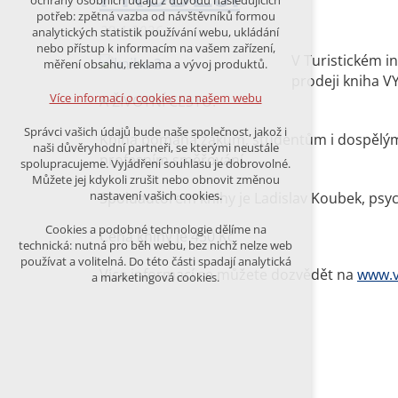
ochrany osobních údajů z důvodu následujících
nutná pro provozování webu
potřeb: zpětná vazba od návštěvníků formou
udržení kontextu stránek (session):
29.1.2026
analytických statistik používání webu, ukládání
případná přihlášení, volby jazyka, apod.
nebo přístup k informacím na vašem zařízení,
V Turistickém i
měření obsahu, reklama a vývoj produktů.
Volitelná cookies
prodeji kniha 
analytická pro anonymizované
Více informací o cookies na našem webu
A ŽIVOTNÍ CESTU.
vyhodnocení návštěvnosti
marketingová cookies (Google)
Správci vašich údajů bude naše společnost, jakož i
Kniha pomáhá žákům, studentům i dospělým zo
naši důvěryhodní partneři, se kterými neustále
Více informací o cookies na našem webu
profesním směřování.
spolupracujeme. Vyjádření souhlasu je dobrovolné.
Můžete jej kdykoli zrušit nebo obnovit změnou
nastavení vašich cookies.
Spoluautorem knihy je Ladislav Koubek, psyc
PŘIJMOUT VŠECHNY COOKIES
Cookies a podobné technologie dělíme na
Cena knihy je 450 Kč.
technická: nutná pro běh webu, bez nichž nelze web
používat a volitelná. Do této části spadají analytická
ODMÍTNOUT VŠE
Více informací se můžete dozvědět na
www.v
a marketingová cookies.