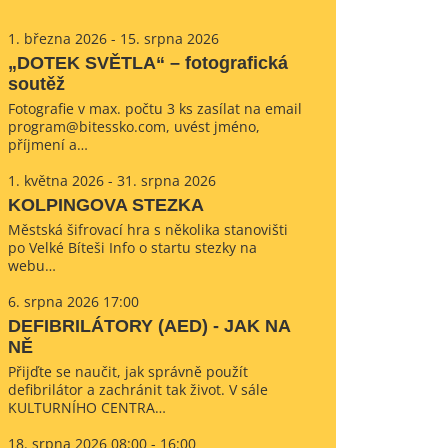
1. března 2026 - 15. srpna 2026
„DOTEK SVĚTLA“ – fotografická
soutěž
Fotografie v max. počtu 3 ks zasílat na email
program@bitessko.com, uvést jméno,
příjmení a…
1. května 2026 - 31. srpna 2026
KOLPINGOVA STEZKA
Městská šifrovací hra s několika stanovišti
po Velké Bíteši Info o startu stezky na
webu…
6. srpna 2026 17:00
DEFIBRILÁTORY (AED) - JAK NA
NĚ
Přijďte se naučit, jak správně použít
defibrilátor a zachránit tak život. V sále
KULTURNÍHO CENTRA…
18. srpna 2026 08:00 - 16:00