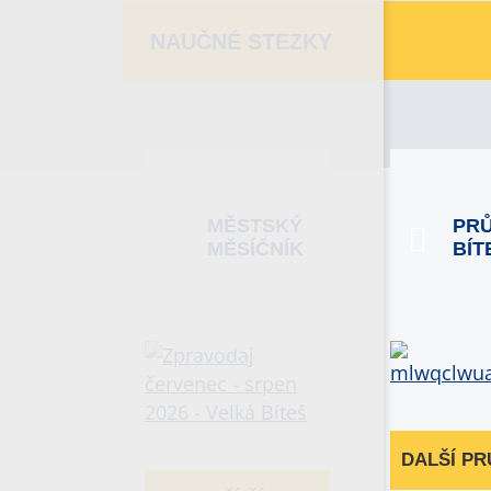
NAUČNÉ STEZKY
MĚSTSKÝ
PR
MĚSÍČNÍK
BÍT
DALŠÍ P