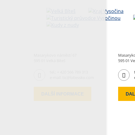
Masarykovo náměstí 67
Masaryko
595 01 Velká Bíteš
595 01 Ve
tel.:
+ 420 566 789 313
e-mail:
tic@bitessko.com
DALŠÍ INFORMACE
DAL