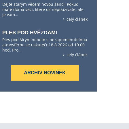
Dejte starým věcem novou šanci! Pokud
máte doma věci, které už nepoužíváte, ale
je vám…
celý článek
PLES POD HVĚZDAMI
Ples pod širým nebem s nezapomenutelnou
atmosférou se uskuteční 8.8.2026 od 19.00
hod. Pro…
celý článek
ARCHIV NOVINEK