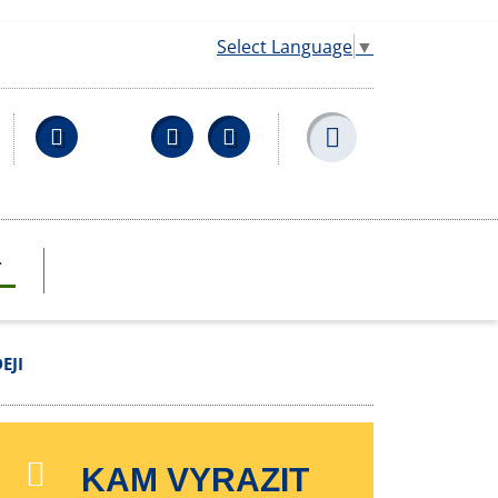
Select Language
▼
Facebook
YouTube
Wikipedia
T
EJI
KAM VYRAZIT