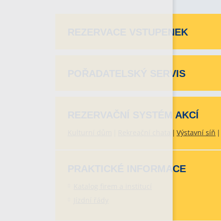
REZERVACE VSTUPENEK
POŘADATELSKÝ SERVIS
REZERVAČNÍ SYSTÉM AKCÍ
Kulturní dům
Rekreační chata
Výstavní síň
PRAKTICKÉ INFORMACE
Katalog firem a institucí
Jízdní řády