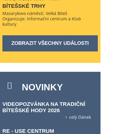
BÍTEŠSKÉ TRHY
Masarykovo náměstí, Velká Bíteš
Organizuje: Informační centrum a Klub
kultury
ZOBRAZIT VŠECHNY UDÁLOSTI
NOVINKY
VIDEOPOZVÁNKA NA TRADIČNÍ
BÍTEŠSKÉ HODY 2026
celý článek
RE - USE CENTRUM