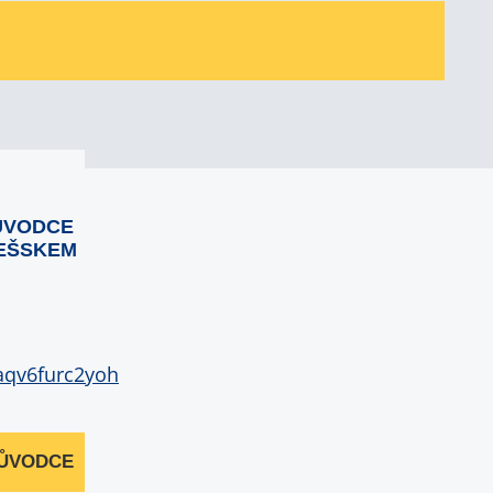
ŮVODCE
EŠSKEM
RŮVODCE