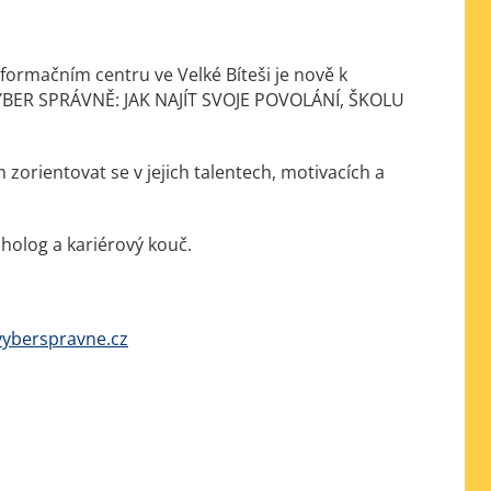
nformačním centru ve Velké Bíteši je nově k
VYBER SPRÁVNĚ: JAK NAJÍT SVOJE POVOLÁNÍ, ŠKOLU
rientovat se v jejich talentech, motivacích a
holog a kariérový kouč.
yberspravne.cz