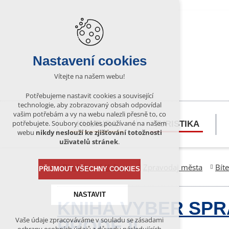
Nastavení cookies
Vítejte na našem webu!
Potřebujeme nastavit cookies a související
technologie, aby zobrazovaný obsah odpovídal
vašim potřebám a vy na webu nalezli přesně to, co
potřebujete. Soubory cookies používané na našem
KULTURA
TURISTIKA
webu
nikdy neslouží ke zjišťování totožnosti
uživatelů stránek
.
Bítešsko
Kultura
Zpravodaj města
Bít
PŘIJMOUT VŠECHNY COOKIES
NASTAVIT
KNIHA VYBER SPR
Vaše údaje zpracováváme v souladu se zásadami
PRODEJI
Technická cookies