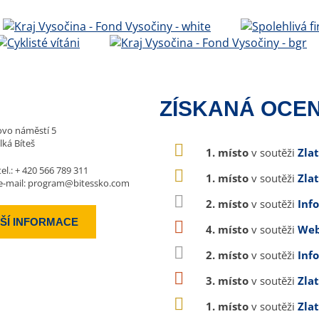
ZÍSKANÁ OCEN
vo náměstí 5
lká Bíteš
1. místo
v soutěži
Zla
tel.:
+ 420 566 789 311
1. místo
v soutěži
Zla
e-mail:
program@bitessko.com
2. místo
v soutěži
Inf
ŠÍ INFORMACE
4. místo
v soutěži
Web
2. místo
v soutěži
Inf
3. místo
v soutěži
Zla
1. místo
v soutěži
Zla