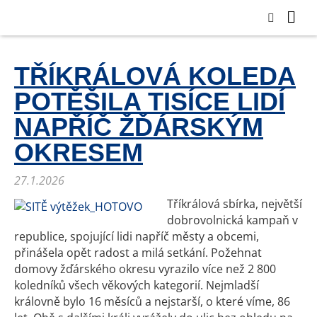
TŘÍKRÁLOVÁ KOLEDA
POTĚŠILA TISÍCE LIDÍ
NAPŘÍČ ŽĎÁRSKÝM
OKRESEM
27.1.2026
Tříkrálová sbírka, největší
dobrovolnická kampaň v
republice, spojující lidi napříč městy a obcemi,
přinášela opět radost a milá setkání. Požehnat
domovy žďárského okresu vyrazilo více než 2 800
koledníků všech věkových kategorií. Nejmladší
královně bylo 16 měsíců a nejstarší, o které víme, 86