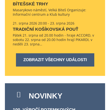
BÍTEŠSKÉ TRHY
Masarykovo náměstí, Velká Bíteš Organizuje:
Informační centrum a Klub kultury
21. srpna 2026 20:00 - 23. srpna 2026
TRADIČNÍ KOŠÍKOVSKÁ POUŤ
Pátek 21. srpna od 20.00 hodin - hraje ACCORD, v
sobotu 22. srpna od 20.00 hodin hrají PIKARDI, v
neděli 23. srpna…
ZOBRAZIT VŠECHNY UDÁLOSTI
NOVINKY
100. VÝROČÍ POZEMKOVÝCH