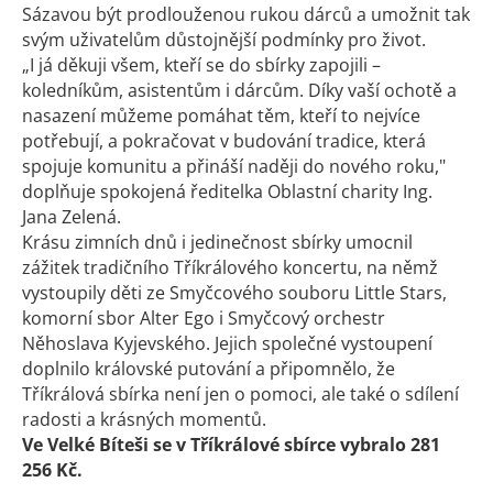
Sázavou být prodlouženou rukou dárců a umožnit tak
svým uživatelům důstojnější podmínky pro život.
„I já děkuji všem, kteří se do sbírky zapojili –
koledníkům, asistentům i dárcům. Díky vaší ochotě a
nasazení můžeme pomáhat těm, kteří to nejvíce
potřebují, a pokračovat v budování tradice, která
spojuje komunitu a přináší naději do nového roku,"
doplňuje spokojená ředitelka Oblastní charity Ing.
Jana Zelená.
Krásu zimních dnů i jedinečnost sbírky umocnil
zážitek tradičního Tříkrálového koncertu, na němž
vystoupily děti ze Smyčcového souboru Little Stars,
komorní sbor Alter Ego i Smyčcový orchestr
Něhoslava Kyjevského. Jejich společné vystoupení
doplnilo královské putování a připomnělo, že
Tříkrálová sbírka není jen o pomoci, ale také o sdílení
radosti a krásných momentů.
Ve Velké Bíteši se v Tříkrálové sbírce vybralo 281
256 Kč.