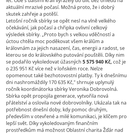
let. Obě s dalšími králi vyrážely do ulic bez ohledu na
aktuální mrazivé počasí. Možná proto, že i dobrý
skutek zahřeje a potěší.
Letošní ročník sbírky se opět nesl na vlně velkého
očekávání, jak počasí a chřipka ovlivní celkový
výsledek sbírky. „Proto bych s velkou vděčností a
úctou chtěla moc poděkovat všem králům a
královnám za jejich nasazení, čas, energii a radost, se
kterou se do královského putování pouštěli. Díky nim
se podařilo vykoledovat úžasných
5 575 940 Kč,
což je
o 235 951 Kč více než v loňském roce. Nelze
opomenout také bezhotovostní platby. Ty k dnešnímu
dni nashromáždily 170 635 Kč," shrnuje uplynulý
ročník koordinátorka sbírky Veronika Dobrovolná.
Sbírka opět propojila generace, vytvořila nová
přátelství a oslovila nové dobrovolníky. Ukázala tak na
potřebnost dnešní doby, kdy pomoc druhým,
především v otevřené a milé komunikaci, je klíčem pro
lepší svět. Díky vykoledovaným finančním
prostředkům má možnost Oblastní charita Žďár nad