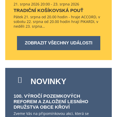
21. srpna 2026 20:00 - 23. srpna 2026
TRADIČNÍ KOŠÍKOVSKÁ POUŤ
Pátek 21. srpna od 20.00 hodin - hraje ACCORD, v
sobotu 22. srpna od 20.00 hodin hrají PIKARDI, v
neděli 23. srpna…
ZOBRAZIT VŠECHNY UDÁLOSTI
NOVINKY
100. VÝROČÍ POZEMKOVÝCH
REFOREM A ZALOŽENÍ LESNÍHO
DRUŽSTVA OBCE KŘOVÍ
Zveme Vás na připomínkovou akci, která se