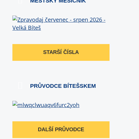
MĚSTSKÝ MĚSÍČNÍK
STARŠÍ ČÍSLA
PRŮVODCE BÍTEŠSKEM
DALŠÍ PRŮVODCE