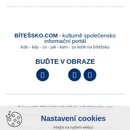
BÍTEŠSKO.COM
- kulturně společensko
informační portál
Kde - kdy - co - jak - kam - za kolik na bítešsku
BUĎTE V OBRAZE
Facebook
YouTube
Wikipedi
© Copyright 2026 ICKK Velká Bíteš |
info@bitessko.com
MAPA WEBU
ÚVOD
OBCHODNÍ PODMÍNKY
Nastavení cookies
PORTÁL OBČANA
GIS
Vítejte na našem webu!
VYTVOŘENO V XART.CZ