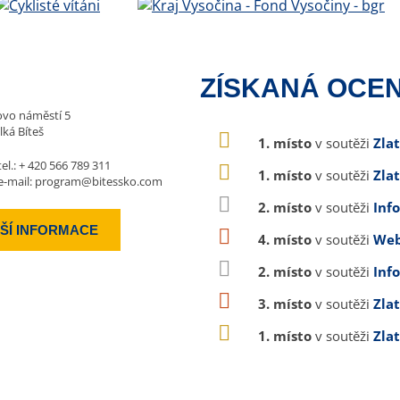
ZÍSKANÁ OCEN
vo náměstí 5
lká Bíteš
1. místo
v soutěži
Zla
tel.:
+ 420 566 789 311
1. místo
v soutěži
Zla
e-mail:
program@bitessko.com
2. místo
v soutěži
Inf
ŠÍ INFORMACE
4. místo
v soutěži
Web
2. místo
v soutěži
Inf
3. místo
v soutěži
Zla
1. místo
v soutěži
Zla