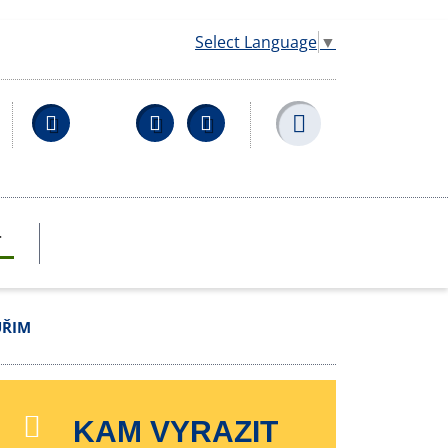
Select Language
▼
Facebook
YouTube
Wikipedia
T
UŘIM
KAM VYRAZIT