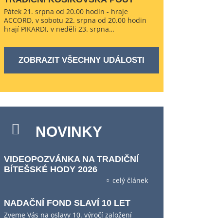
Pátek 21. srpna od 20.00 hodin - hraje
ACCORD, v sobotu 22. srpna od 20.00 hodin
hrají PIKARDI, v neděli 23. srpna…
ZOBRAZIT VŠECHNY UDÁLOSTI
NOVINKY
VIDEOPOZVÁNKA NA TRADIČNÍ
BÍTEŠSKÉ HODY 2026
celý článek
NADAČNÍ FOND SLAVÍ 10 LET
Zveme Vás na oslavy 10. výročí založení