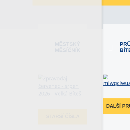
MĚSTSKÝ
PR
MĚSÍČNÍK
BÍT
DALŠÍ P
STARŠÍ ČÍSLA