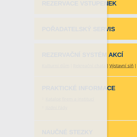
REZERVACE VSTUPENEK
POŘADATELSKÝ SERVIS
REZERVAČNÍ SYSTÉM AKCÍ
Kulturní dům
Rekreační chata
Výstavní síň
PRAKTICKÉ INFORMACE
Katalog firem a institucí
Jízdní řády
NAUČNÉ STEZKY