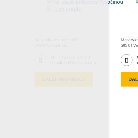
Masarykovo náměstí 67
Masaryko
595 01 Velká Bíteš
595 01 Ve
tel.:
+ 420 566 789 313
e-mail:
tic@bitessko.com
DALŠÍ INFORMACE
DAL