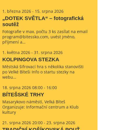
1. března 2026 - 15. srpna 2026
„DOTEK SVĚTLA“ – fotografická
soutěž
Fotografie v max. počtu 3 ks zasílat na email
program@bitessko.com, uvést jméno,
příjmení a…
1. května 2026 - 31. srpna 2026
KOLPINGOVA STEZKA
Městská šifrovací hra s několika stanovišti
po Velké Bíteši Info o startu stezky na
webu…
18. srpna 2026 08:00 - 16:00
BÍTEŠSKÉ TRHY
Masarykovo náměstí, Velká Bíteš
Organizuje: Informační centrum a Klub
kultury
21. srpna 2026 20:00 - 23. srpna 2026
TRADIČNÍ KOŠÍKOVSKÁ POUŤ