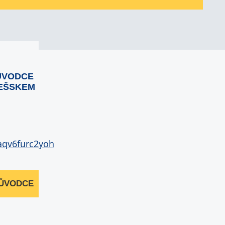
ŮVODCE
EŠSKEM
RŮVODCE