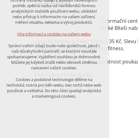
ochrany osobních údajů z důvodu následujících
nutná pro provozování webu
potřeb: zpětná vazba od návštěvníků formou
udržení kontextu stránek (session):
9.3.2018
analytických statistik používání webu, ukládání
případná přihlášení, volby jazyka, apod.
nebo přístup k informacím na vašem zařízení,
Informační cent
měření obsahu, reklama a vývoj produktů.
Volitelná cookies
Velké Bíteši nab
analytická pro anonymizované
Více informací o cookies na našem webu
vyhodnocení návštěvnosti
Cena za slevový poukaz 1+1 činí 35 Kč. Slevu
marketingová cookies (Google)
Správci vašich údajů bude naše společnost, jakož i
aquaparku, na koupaliště nebo fitness.
naši důvěryhodní partneři, se kterými neustále
Více informací o cookies na našem webu
spolupracujeme. Vyjádření souhlasu je dobrovolné.
Slevový kupón je přenosný a platnost poukazu 
Můžete jej kdykoli zrušit nebo obnovit změnou
nastavení vašich cookies.
Klub kultury Velké Bíteše
PŘIJMOUT VŠECHNY COOKIES
Cookies a podobné technologie dělíme na
technická: nutná pro běh webu, bez nichž nelze web
používat a volitelná. Do této části spadají analytická
ODMÍTNOUT VŠE
a marketingová cookies.