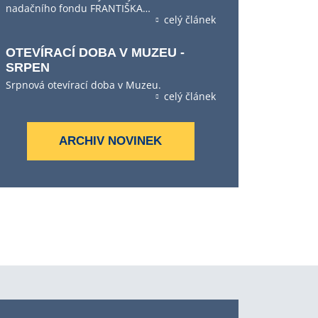
nadačního fondu FRANTIŠKA…
celý článek
OTEVÍRACÍ DOBA V MUZEU -
SRPEN
Srpnová otevírací doba v Muzeu.
celý článek
ARCHIV NOVINEK