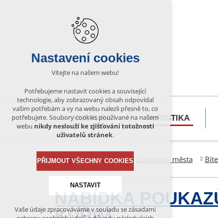
Nastavení cookies
Vítejte na našem webu!
Potřebujeme nastavit cookies a související
technologie, aby zobrazovaný obsah odpovídal
vašim potřebám a vy na webu nalezli přesně to, co
potřebujete. Soubory cookies používané na našem
KULTURA
TURISTIKA
webu
nikdy neslouží ke zjišťování totožnosti
uživatelů stránek
.
Bítešsko
Kultura
Zpravodaj města
Bít
PŘIJMOUT VŠECHNY COOKIES
NASTAVIT
NABÍDKA POUKAZ
Vaše údaje zpracováváme v souladu se zásadami
KUŘIM
Technická cookies