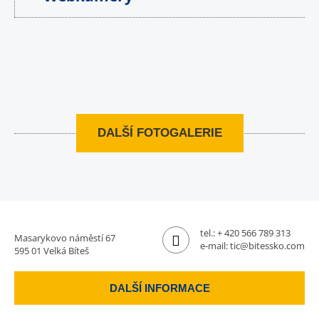
DALŠÍ FOTOGALERIE
tel.:
+ 420 566 789 313
Masarykovo náměstí 67
e-mail:
tic@bitessko.com
595 01 Velká Bíteš
DALŠÍ INFORMACE