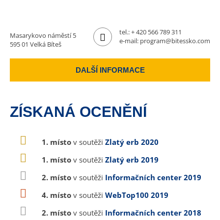
tel.:
+ 420 566 789 311
Masarykovo náměstí 5
e-mail:
program@bitessko.com
595 01 Velká Bíteš
DALŠÍ INFORMACE
ZÍSKANÁ OCENĚNÍ
1. místo
v soutěži
Zlatý erb 2020
1. místo
v soutěži
Zlatý erb 2019
2. místo
v soutěži
Informačních center 2019
4. místo
v soutěži
WebTop100 2019
2. místo
v soutěži
Informačních center 2018