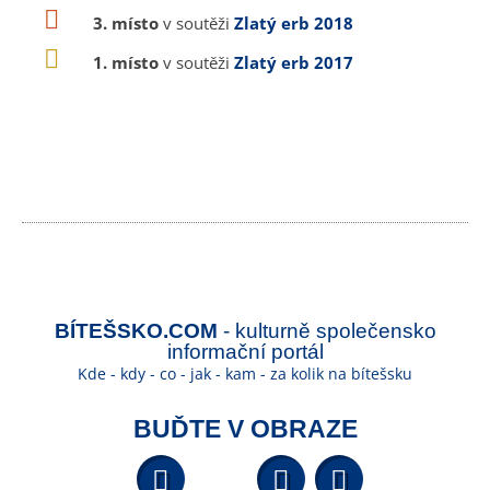
3. místo
v soutěži
Zlatý erb 2018
1. místo
v soutěži
Zlatý erb 2017
BÍTEŠSKO.COM
- kulturně společensko
informační portál
Kde - kdy - co - jak - kam - za kolik na bítešsku
BUĎTE V OBRAZE
Facebook
YouTube
Wikipedi