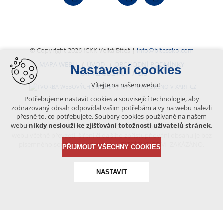
© Copyright 2026 ICKK Velká Bíteš |
info@bitessko.com
MAPA WEBU
ÚVOD
OBCHODNÍ PODMÍNKY
Nastavení cookies
PORTÁL OBČANA
GIS
Vítejte na našem webu!
VYTVOŘENO V XART.CZ
Potřebujeme nastavit cookies a související technologie, aby
zobrazovaný obsah odpovídal vašim potřebám a vy na webu nalezli
přesně to, co potřebujete. Soubory cookies používané na našem
Obsah tohoto portálu je chráněn autorským právem, které
webu
nikdy neslouží ke zjišťování totožnosti uživatelů stránek
.
vykonává vydavatel. Jakékoliv užití článků a fotografií z této podoby
webu včetně převzetí, šíření či dalšího zpřístupňování obsahu je bez
písemného souhlasu vydavatele – BÍTEŠSKO.COM -ZAKÁZÁNO.
PŘIJMOUT VŠECHNY COOKIES
NASTAVIT
Technická cookies
nutná pro provozování webu
udržení kontextu stránek (session): případná přihlášení,