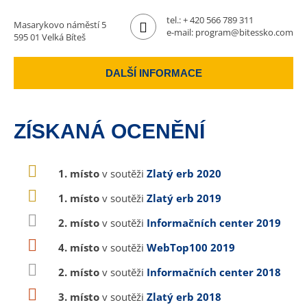
tel.:
+ 420 566 789 311
Masarykovo náměstí 5
e-mail:
program@bitessko.com
595 01 Velká Bíteš
DALŠÍ INFORMACE
ZÍSKANÁ OCENĚNÍ
1. místo
v soutěži
Zlatý erb 2020
1. místo
v soutěži
Zlatý erb 2019
2. místo
v soutěži
Informačních center 2019
4. místo
v soutěži
WebTop100 2019
2. místo
v soutěži
Informačních center 2018
3. místo
v soutěži
Zlatý erb 2018