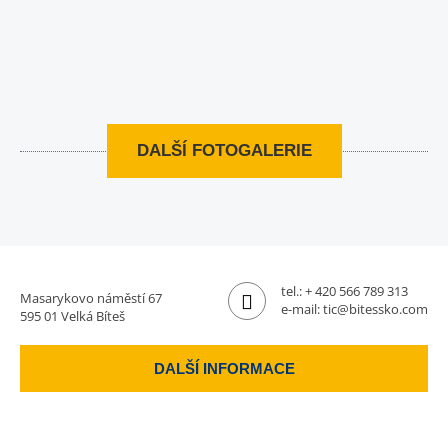
DALŠÍ FOTOGALERIE
tel.:
+ 420 566 789 313
Masarykovo náměstí 67
e-mail:
tic@bitessko.com
595 01 Velká Bíteš
DALŠÍ INFORMACE