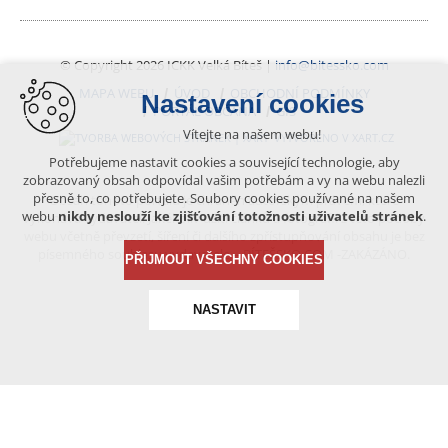
© Copyright 2026 ICKK Velká Bíteš |
info@bitessko.com
MAPA WEBU
ÚVOD
OBCHODNÍ PODMÍNKY
Nastavení cookies
PORTÁL OBČANA
GIS
Vítejte na našem webu!
VYTVOŘENO V XART.CZ
Potřebujeme nastavit cookies a související technologie, aby
zobrazovaný obsah odpovídal vašim potřebám a vy na webu nalezli
přesně to, co potřebujete. Soubory cookies používané na našem
Obsah tohoto portálu je chráněn autorským právem, které
webu
nikdy neslouží ke zjišťování totožnosti uživatelů stránek
.
vykonává vydavatel. Jakékoliv užití článků a fotografií z této podoby
webu včetně převzetí, šíření či dalšího zpřístupňování obsahu je bez
písemného souhlasu vydavatele – BÍTEŠSKO.COM -ZAKÁZÁNO.
PŘIJMOUT VŠECHNY COOKIES
NASTAVIT
Technická cookies
nutná pro provozování webu
udržení kontextu stránek (session): případná přihlášení,
volby jazyka, apod.