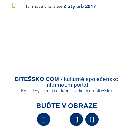
1. místo
v soutěži
Zlatý erb 2017
BÍTEŠSKO.COM
- kulturně společensko
informační portál
Kde - kdy - co - jak - kam - za kolik na bítešsku
BUĎTE V OBRAZE
Facebook
YouTube
Wikipedi