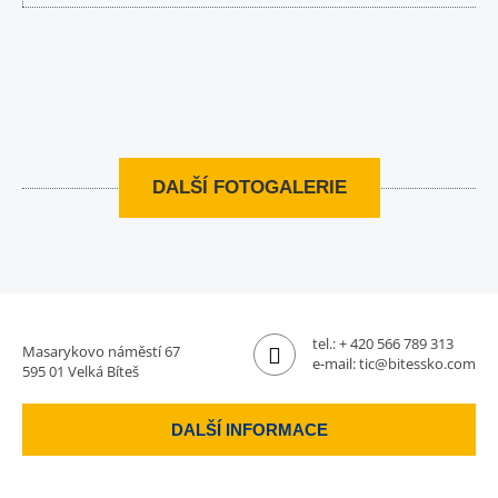
DALŠÍ FOTOGALERIE
tel.:
+ 420 566 789 313
Masarykovo náměstí 67
e-mail:
tic@bitessko.com
595 01 Velká Bíteš
DALŠÍ INFORMACE