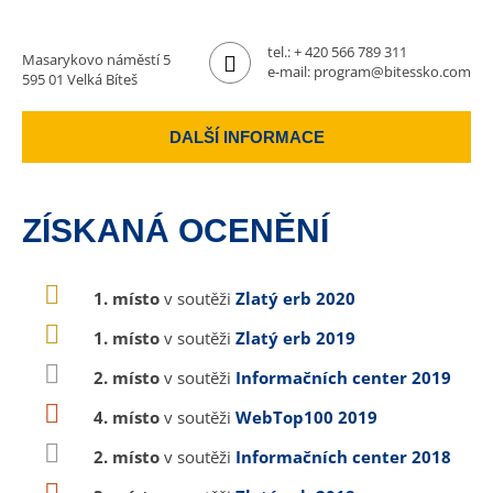
tel.:
+ 420 566 789 311
Masarykovo náměstí 5
e-mail:
program@bitessko.com
595 01 Velká Bíteš
DALŠÍ INFORMACE
ZÍSKANÁ OCENĚNÍ
1. místo
v soutěži
Zlatý erb 2020
1. místo
v soutěži
Zlatý erb 2019
2. místo
v soutěži
Informačních center 2019
4. místo
v soutěži
WebTop100 2019
2. místo
v soutěži
Informačních center 2018