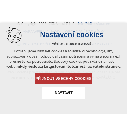
© Copyright 2026 ICKK Velká Bíteš |
info@bitessko.com
MAPA WEBU
ÚVOD
OBCHODNÍ PODMÍNKY
Nastavení cookies
PORTÁL OBČANA
GIS
Vítejte na našem webu!
VYTVOŘENO V XART.CZ
Potřebujeme nastavit cookies a související technologie, aby
zobrazovaný obsah odpovídal vašim potřebám a vy na webu nalezli
přesně to, co potřebujete. Soubory cookies používané na našem
Obsah tohoto portálu je chráněn autorským právem, které
webu
nikdy neslouží ke zjišťování totožnosti uživatelů stránek
.
vykonává vydavatel. Jakékoliv užití článků a fotografií z této podoby
webu včetně převzetí, šíření či dalšího zpřístupňování obsahu je bez
písemného souhlasu vydavatele – BÍTEŠSKO.COM -ZAKÁZÁNO.
PŘIJMOUT VŠECHNY COOKIES
NASTAVIT
Technická cookies
nutná pro provozování webu
udržení kontextu stránek (session): případná přihlášení,
volby jazyka, apod.