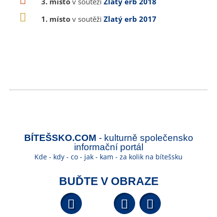
3. místo
v soutěži
Zlatý erb 2018
1. místo
v soutěži
Zlatý erb 2017
BÍTEŠSKO.COM
- kulturně společensko
informační portál
Kde - kdy - co - jak - kam - za kolik na bítešsku
BUĎTE V OBRAZE
Facebook
YouTube
Wikipedi