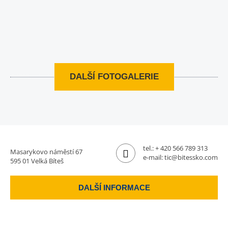
DALŠÍ FOTOGALERIE
tel.:
+ 420 566 789 313
Masarykovo náměstí 67
e-mail:
tic@bitessko.com
595 01 Velká Bíteš
DALŠÍ INFORMACE