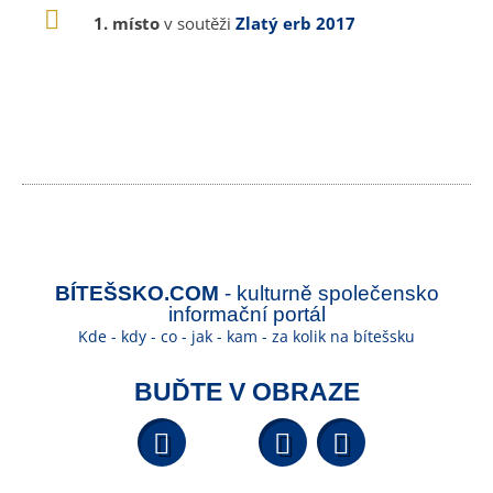
1. místo
v soutěži
Zlatý erb 2017
BÍTEŠSKO.COM
- kulturně společensko
informační portál
Kde - kdy - co - jak - kam - za kolik na bítešsku
BUĎTE V OBRAZE
Facebook
YouTube
Wikipedi