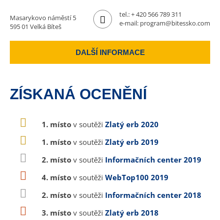
tel.:
+ 420 566 789 311
Masarykovo náměstí 5
e-mail:
program@bitessko.com
595 01 Velká Bíteš
DALŠÍ INFORMACE
ZÍSKANÁ OCENĚNÍ
1. místo
v soutěži
Zlatý erb 2020
1. místo
v soutěži
Zlatý erb 2019
2. místo
v soutěži
Informačních center 2019
4. místo
v soutěži
WebTop100 2019
2. místo
v soutěži
Informačních center 2018
3. místo
v soutěži
Zlatý erb 2018