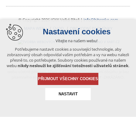
© Copyright 2026 ICKK Velká Bíteš |
info@bitessko.com
MAPA WEBU
ÚVOD
OBCHODNÍ PODMÍNKY
Nastavení cookies
PORTÁL OBČANA
GIS
Vítejte na našem webu!
VYTVOŘENO V XART.CZ
Potřebujeme nastavit cookies a související technologie, aby
zobrazovaný obsah odpovídal vašim potřebám a vy na webu nalezli
přesně to, co potřebujete. Soubory cookies používané na našem
Obsah tohoto portálu je chráněn autorským právem, které
webu
nikdy neslouží ke zjišťování totožnosti uživatelů stránek
.
vykonává vydavatel. Jakékoliv užití článků a fotografií z této podoby
webu včetně převzetí, šíření či dalšího zpřístupňování obsahu je bez
písemného souhlasu vydavatele – BÍTEŠSKO.COM -ZAKÁZÁNO.
PŘIJMOUT VŠECHNY COOKIES
NASTAVIT
Technická cookies
nutná pro provozování webu
udržení kontextu stránek (session): případná přihlášení,
volby jazyka, apod.