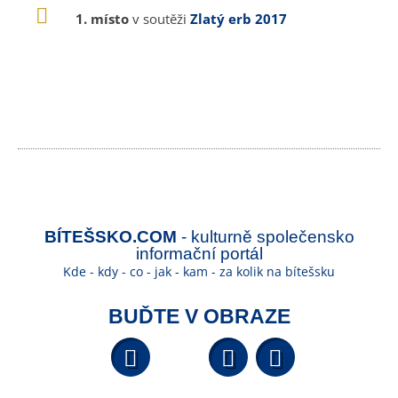
1. místo
v soutěži
Zlatý erb 2017
BÍTEŠSKO.COM
- kulturně společensko
informační portál
Kde - kdy - co - jak - kam - za kolik na bítešsku
BUĎTE V OBRAZE
Facebook
YouTube
Wikipedi