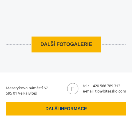
DALŠÍ FOTOGALERIE
tel.:
+ 420 566 789 313
Masarykovo náměstí 67
e-mail:
tic@bitessko.com
595 01 Velká Bíteš
DALŠÍ INFORMACE