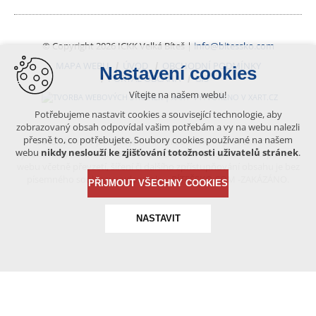
© Copyright 2026 ICKK Velká Bíteš |
info@bitessko.com
MAPA WEBU
ÚVOD
OBCHODNÍ PODMÍNKY
Nastavení cookies
PORTÁL OBČANA
GIS
Vítejte na našem webu!
VYTVOŘENO V XART.CZ
Potřebujeme nastavit cookies a související technologie, aby
zobrazovaný obsah odpovídal vašim potřebám a vy na webu nalezli
přesně to, co potřebujete. Soubory cookies používané na našem
Obsah tohoto portálu je chráněn autorským právem, které
webu
nikdy neslouží ke zjišťování totožnosti uživatelů stránek
.
vykonává vydavatel. Jakékoliv užití článků a fotografií z této podoby
webu včetně převzetí, šíření či dalšího zpřístupňování obsahu je bez
písemného souhlasu vydavatele – BÍTEŠSKO.COM -ZAKÁZÁNO.
PŘIJMOUT VŠECHNY COOKIES
NASTAVIT
Technická cookies
nutná pro provozování webu
udržení kontextu stránek (session): případná přihlášení,
volby jazyka, apod.