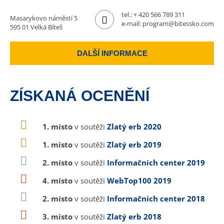
tel.:
+ 420 566 789 311
Masarykovo náměstí 5
e-mail:
program@bitessko.com
595 01 Velká Bíteš
DALŠÍ INFORMACE
ZÍSKANÁ OCENĚNÍ
1. místo
v soutěži
Zlatý erb 2020
1. místo
v soutěži
Zlatý erb 2019
2. místo
v soutěži
Informačních center 2019
4. místo
v soutěži
WebTop100 2019
2. místo
v soutěži
Informačních center 2018
3. místo
v soutěži
Zlatý erb 2018