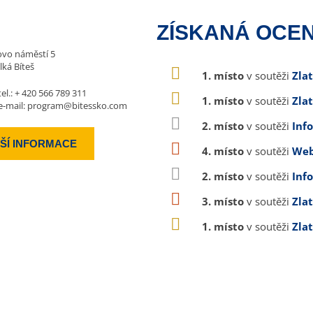
ZÍSKANÁ OCEN
vo náměstí 5
lká Bíteš
1. místo
v soutěži
Zla
tel.:
+ 420 566 789 311
1. místo
v soutěži
Zla
e-mail:
program@bitessko.com
2. místo
v soutěži
Inf
ŠÍ INFORMACE
4. místo
v soutěži
Web
2. místo
v soutěži
Inf
3. místo
v soutěži
Zla
1. místo
v soutěži
Zla