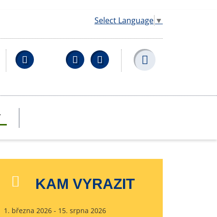
Select Language
▼
Facebook
YouTube
Wikipedia
T
KAM VYRAZIT
1. března 2026 - 15. srpna 2026