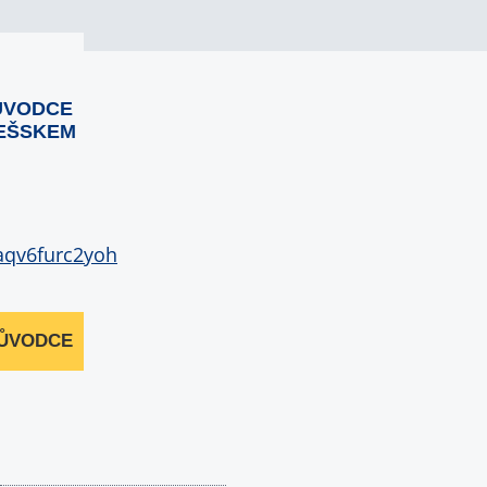
ŮVODCE
EŠSKEM
RŮVODCE