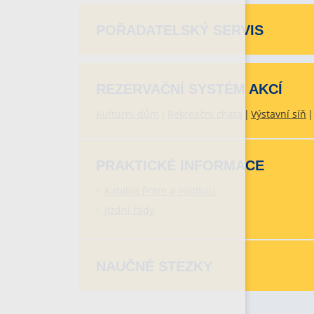
POŘADATELSKÝ SERVIS
REZERVAČNÍ SYSTÉM AKCÍ
Kulturní dům
Rekreační chata
Výstavní síň
PRAKTICKÉ INFORMACE
Katalog firem a institucí
Jízdní řády
NAUČNÉ STEZKY