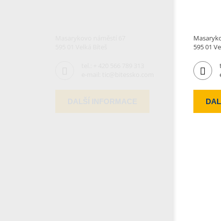
Masarykovo náměstí 67
Masaryko
595 01 Velká Bíteš
595 01 Ve
tel.:
+ 420 566 789 313
e-mail:
tic@bitessko.com
DALŠÍ INFORMACE
DAL