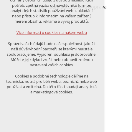
ochrany osobních údajů z důvodu následujících
nutná pro provozování webu
potřeb: zpětná vazba od návštěvníků formou
udržení kontextu stránek (session):
analytických statistik používání webu, ukládání
případná přihlášení, volby jazyka, apod.
nebo přístup k informacím na vašem zařízení,
měření obsahu, reklama a vývoj produktů.
Volitelná cookies
analytická pro anonymizované
Více informací o cookies na našem webu
vyhodnocení návštěvnosti
marketingová cookies (Google)
Správci vašich údajů bude naše společnost, jakož i
naši důvěryhodní partneři, se kterými neustále
Více informací o cookies na našem webu
spolupracujeme. Vyjádření souhlasu je dobrovolné.
Můžete jej kdykoli zrušit nebo obnovit změnou
nastavení vašich cookies.
PŘIJMOUT VŠECHNY COOKIES
Cookies a podobné technologie dělíme na
technická: nutná pro běh webu, bez nichž nelze web
používat a volitelná. Do této části spadají analytická
ODMÍTNOUT VŠE
a marketingová cookies.