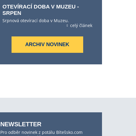
OTEVÍRACÍ DOBA V MUZEU -
SRPEN
Srpnová otevírací doba v Muzeu.
celý článek
ARCHIV NOVINEK
NEWSLETTER
Pro odběr novinek z potálu Bítešsko.com