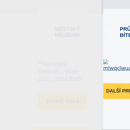
MĚSTSKÝ
PR
MĚSÍČNÍK
BÍT
DALŠÍ P
STARŠÍ ČÍSLA