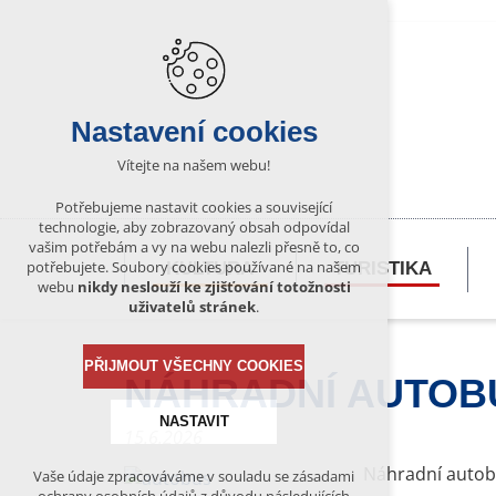
Nastavení cookies
Vítejte na našem webu!
Potřebujeme nastavit cookies a související
technologie, aby zobrazovaný obsah odpovídal
vašim potřebám a vy na webu nalezli přesně to, co
potřebujete. Soubory cookies používané na našem
KULTURA
TURISTIKA
webu
nikdy neslouží ke zjišťování totožnosti
uživatelů stránek
.
PŘIJMOUT VŠECHNY COOKIES
NÁHRADNÍ AUTOB
NASTAVIT
15.6.2026
Náhradní autobu
Vaše údaje zpracováváme v souladu se zásadami
Technická cookies