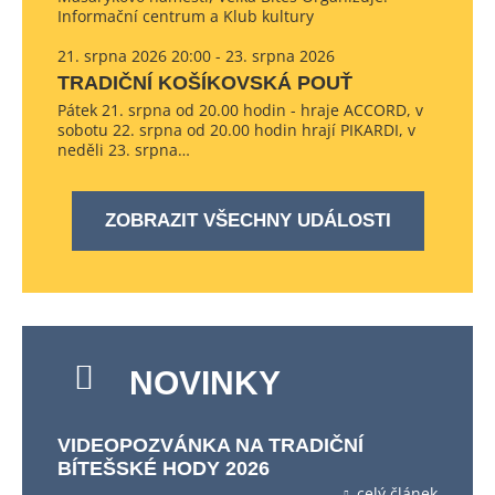
Informační centrum a Klub kultury
21. srpna 2026 20:00 - 23. srpna 2026
TRADIČNÍ KOŠÍKOVSKÁ POUŤ
Pátek 21. srpna od 20.00 hodin - hraje ACCORD, v
sobotu 22. srpna od 20.00 hodin hrají PIKARDI, v
neděli 23. srpna…
ZOBRAZIT VŠECHNY UDÁLOSTI
NOVINKY
VIDEOPOZVÁNKA NA TRADIČNÍ
BÍTEŠSKÉ HODY 2026
celý článek