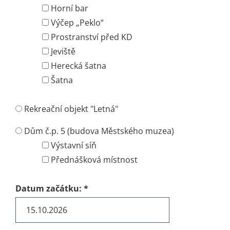
Horní bar
Výčep „Peklo“
Prostranství před KD
Jeviště
Herecká šatna
Šatna
Rekreační objekt "Letná"
Dům č.p. 5 (budova Městského muzea)
Výstavní síň
Přednášková místnost
Datum začátku:
*