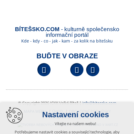
BÍTEŠSKO.COM
- kulturně společensko
informační portál
Kde - kdy - co - jak - kam - za kolik na bítešsku
BUĎTE V OBRAZE
Facebook
YouTube
Wikipedi
© Copyright 2026 ICKK Velká Bíteš |
info@bitessko.com
MAPA WEBU
ÚVOD
OBCHODNÍ PODMÍNKY
Nastavení cookies
PORTÁL OBČANA
GIS
Vítejte na našem webu!
VYTVOŘENO V XART.CZ
Potřebujeme nastavit cookies a související technologie, aby