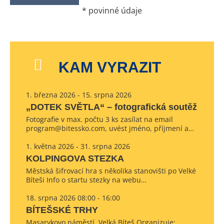
*
povinné údaje
KAM VYRAZIT
1. března 2026 - 15. srpna 2026
„DOTEK SVĚTLA“ – fotografická soutěž
Fotografie v max. počtu 3 ks zasílat na email
program@bitessko.com, uvést jméno, příjmení a…
1. května 2026 - 31. srpna 2026
KOLPINGOVA STEZKA
Městská šifrovací hra s několika stanovišti po Velké
Bíteši Info o startu stezky na webu…
18. srpna 2026 08:00 - 16:00
BÍTEŠSKÉ TRHY
Masarykovo náměstí, Velká Bíteš Organizuje: