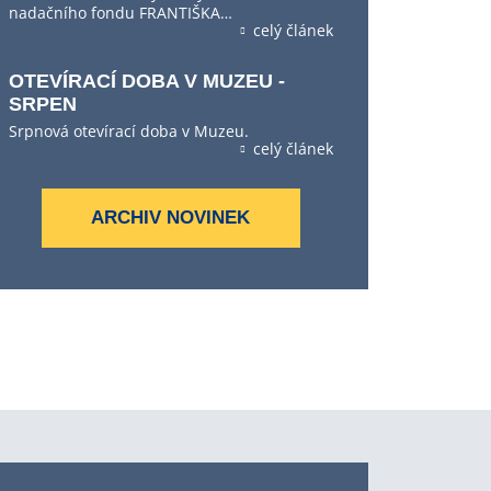
nadačního fondu FRANTIŠKA…
celý článek
OTEVÍRACÍ DOBA V MUZEU -
SRPEN
Srpnová otevírací doba v Muzeu.
celý článek
ARCHIV NOVINEK