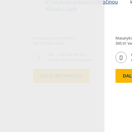
Masarykovo náměstí 67
Masaryko
595 01 Velká Bíteš
595 01 Ve
tel.:
+ 420 566 789 313
e-mail:
tic@bitessko.com
DALŠÍ INFORMACE
DAL