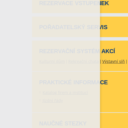
REZERVACE VSTUPENEK
POŘADATELSKÝ SERVIS
REZERVAČNÍ SYSTÉM AKCÍ
Kulturní dům
Rekreační chata
Výstavní síň
PRAKTICKÉ INFORMACE
Katalog firem a institucí
Jízdní řády
NAUČNÉ STEZKY