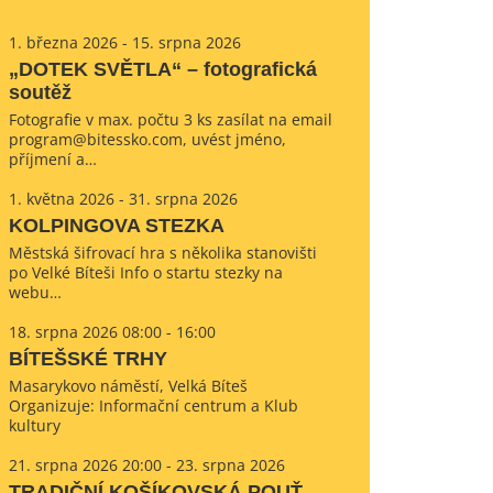
1. března 2026 - 15. srpna 2026
„DOTEK SVĚTLA“ – fotografická
soutěž
Fotografie v max. počtu 3 ks zasílat na email
program@bitessko.com, uvést jméno,
příjmení a…
1. května 2026 - 31. srpna 2026
KOLPINGOVA STEZKA
Městská šifrovací hra s několika stanovišti
po Velké Bíteši Info o startu stezky na
webu…
18. srpna 2026 08:00 - 16:00
BÍTEŠSKÉ TRHY
Masarykovo náměstí, Velká Bíteš
Organizuje: Informační centrum a Klub
kultury
21. srpna 2026 20:00 - 23. srpna 2026
TRADIČNÍ KOŠÍKOVSKÁ POUŤ