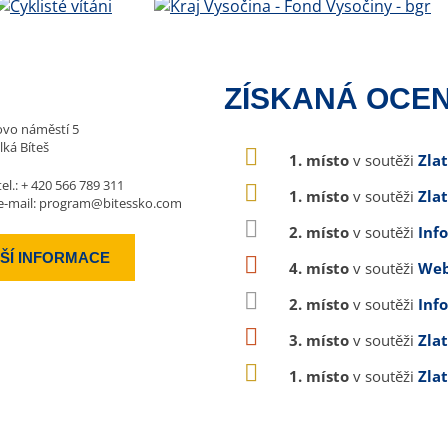
ZÍSKANÁ OCEN
vo náměstí 5
lká Bíteš
1. místo
v soutěži
Zla
tel.:
+ 420 566 789 311
1. místo
v soutěži
Zla
e-mail:
program@bitessko.com
2. místo
v soutěži
Inf
ŠÍ INFORMACE
4. místo
v soutěži
Web
2. místo
v soutěži
Inf
3. místo
v soutěži
Zla
1. místo
v soutěži
Zla