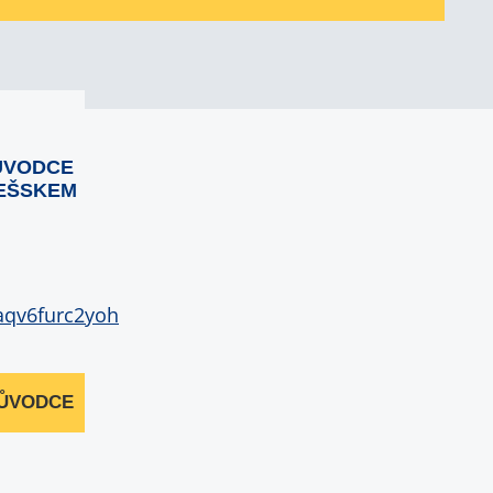
ŮVODCE
EŠSKEM
RŮVODCE