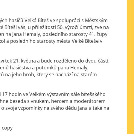
ch hasičů Velká Bíteš ve spolupráci s Městským
Bíteši vás, u příležitosti 50. výročí úmrtí, zve na
 na Jana Hemaly, posledního starosty 41. župy
ol a posledního starosty města Velké Bíteše v
rtek 21. května a bude rozděleno do dvou částí.
 členů hasičstva a potomků pana Hemaly,
ců na jeho hrob, který se nachází na starém
 17 hodin ve Velkém výstavním sále bítešského
běhne beseda s vnukem, hercem a moderátorem
 o svoje vzpomínky na svého dědu Jana a také na