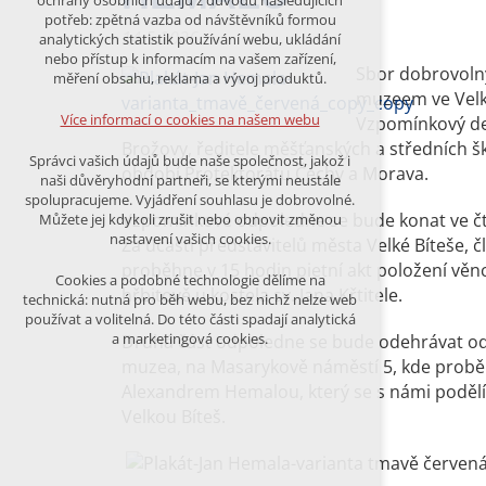
ochrany osobních údajů z důvodu následujících
nutná pro provozování webu
potřeb: zpětná vazba od návštěvníků formou
udržení kontextu stránek (session):
14.5.2026
analytických statistik používání webu, ukládání
případná přihlášení, volby jazyka, apod.
nebo přístup k informacím na vašem zařízení,
Sbor dobrovolný
měření obsahu, reklama a vývoj produktů.
Volitelná cookies
muzeem ve Velké 
analytická pro anonymizované
Více informací o cookies na našem webu
Vzpomínkový den
vyhodnocení návštěvnosti
Brožovy, ředitele měšťanských a středních šk
marketingová cookies (Google)
Správci vašich údajů bude naše společnost, jakož i
období Protektorátu Čechy a Morava.
naši důvěryhodní partneři, se kterými neustále
Více informací o cookies na našem webu
spolupracujeme. Vyjádření souhlasu je dobrovolné.
Vzpomínkové odpoledne se bude konat ve čtv
Můžete jej kdykoli zrušit nebo obnovit změnou
nastavení vašich cookies.
Za účasti představitelů města Velké Bíteše,
PŘIJMOUT VŠECHNY COOKIES
proběhne v 15 hodin pietní akt položení věn
Cookies a podobné technologie dělíme na
hřbitově u kostela sv. Jana Křtitele.
technická: nutná pro běh webu, bez nichž nelze web
používat a volitelná. Do této části spadají analytická
ODMÍTNOUT VŠE
a marketingová cookies.
Druhá část odpoledne se bude odehrávat od
muzea, na Masarykově náměstí 5, kde pro
Alexandrem Hemalou, který se s námi podělí
Velkou Bíteš.