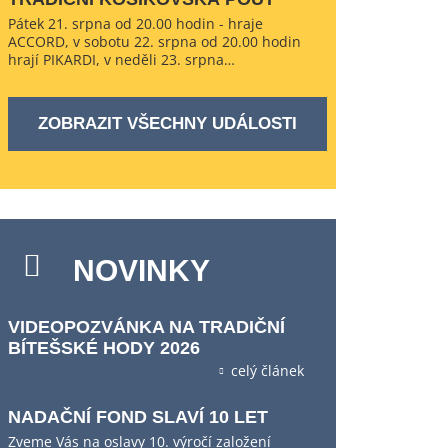
Pátek 21. srpna od 20.00 hodin - hraje
ACCORD, v sobotu 22. srpna od 20.00 hodin
hrají PIKARDI, v neděli 23. srpna…
ZOBRAZIT VŠECHNY UDÁLOSTI
NOVINKY
VIDEOPOZVÁNKA NA TRADIČNÍ
BÍTEŠSKÉ HODY 2026
celý článek
NADAČNÍ FOND SLAVÍ 10 LET
Zveme Vás na oslavy 10. výročí založení