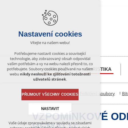
Nastavení cookies
Vítejte na našem webu!
Potřebujeme nastavit cookies a související
technologie, aby zobrazovaný obsah odpovídal
vašim potřebám a vy na webu nalezli přesně to, co
potřebujete. Soubory cookies používané na našem
KULTURA
TURISTIKA
webu
nikdy neslouží ke zjišťování totožnosti
uživatelů stránek
.
Bítešsko
Kultura
Folklorní soubory
Bít
PŘIJMOUT VŠECHNY COOKIES
NASTAVIT
VZPOMÍNKOVÉ OD
Vaše údaje zpracováváme v souladu se zásadami
HEMALU
Technická cookies