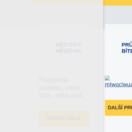
MĚSTSKÝ
PR
MĚSÍČNÍK
BÍT
DALŠÍ P
STARŠÍ ČÍSLA