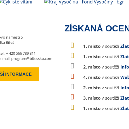
ZÍSKANÁ OCEN
vo náměstí 5
lká Bíteš
1. místo
v soutěži
Zla
tel.:
+ 420 566 789 311
1. místo
v soutěži
Zla
e-mail:
program@bitessko.com
2. místo
v soutěži
Inf
ŠÍ INFORMACE
4. místo
v soutěži
Web
2. místo
v soutěži
Inf
3. místo
v soutěži
Zla
1. místo
v soutěži
Zla