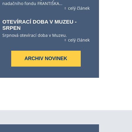
nadačního fondu FRANTIŠKA…
celý článek
OTEVÍRACÍ DOBA V MUZEU -
SRPEN
Srpnová otevírací doba v Muzeu.
celý článek
ARCHIV NOVINEK