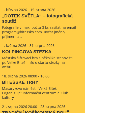
1. března 2026 - 15. srpna 2026
„DOTEK SVĚTLA“ – fotografická
soutěž
Fotografie v max. počtu 3 ks zasílat na email
program@bitessko.com, uvést jméno,
příjmení a…
1. května 2026 - 31. srpna 2026
KOLPINGOVA STEZKA
Městská šifrovací hra s několika stanovišti
po Velké Bíteši Info o startu stezky na
webu…
18. srpna 2026 08:00 - 16:00
BÍTEŠSKÉ TRHY
Masarykovo náměstí, Velká Bíteš
Organizuje: Informační centrum a Klub
kultury
21. srpna 2026 20:00 - 23. srpna 2026
TRADIČNÍ KOŠÍKOVSKÁ POUŤ