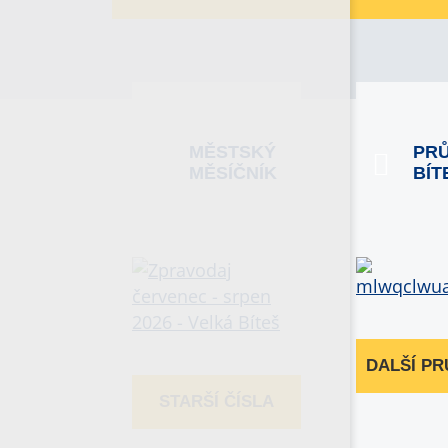
MĚSTSKÝ
PR
MĚSÍČNÍK
BÍT
DALŠÍ P
STARŠÍ ČÍSLA