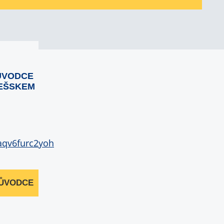
ŮVODCE
EŠSKEM
RŮVODCE