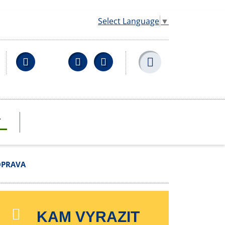
Select Language
▼
Facebook
YouTube
Wikipedia
T
OPRAVA
KAM VYRAZIT