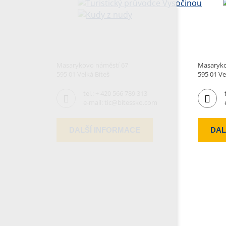
Masarykovo náměstí 67
Masaryko
595 01 Velká Bíteš
595 01 Ve
tel.:
+ 420 566 789 313
e-mail:
tic@bitessko.com
DALŠÍ INFORMACE
DAL