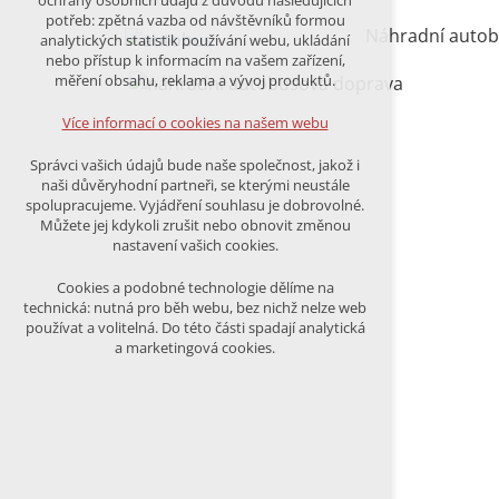
ochrany osobních údajů z důvodu následujících
nutná pro provozování webu
potřeb: zpětná vazba od návštěvníků formou
udržení kontextu stránek (session):
Náhradní autobu
analytických statistik používání webu, ukládání
případná přihlášení, volby jazyka, apod.
nebo přístup k informacím na vašem zařízení,
měření obsahu, reklama a vývoj produktů.
Volitelná cookies
analytická pro anonymizované
Více informací o cookies na našem webu
vyhodnocení návštěvnosti
marketingová cookies (Google)
Správci vašich údajů bude naše společnost, jakož i
naši důvěryhodní partneři, se kterými neustále
Více informací o cookies na našem webu
spolupracujeme. Vyjádření souhlasu je dobrovolné.
Můžete jej kdykoli zrušit nebo obnovit změnou
nastavení vašich cookies.
PŘIJMOUT VŠECHNY COOKIES
Cookies a podobné technologie dělíme na
technická: nutná pro běh webu, bez nichž nelze web
používat a volitelná. Do této části spadají analytická
ODMÍTNOUT VŠE
a marketingová cookies.