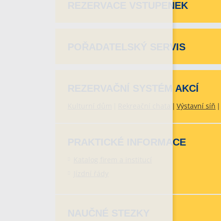
REZERVACE VSTUPENEK
POŘADATELSKÝ SERVIS
REZERVAČNÍ SYSTÉM AKCÍ
Kulturní dům
Rekreační chata
Výstavní síň
PRAKTICKÉ INFORMACE
Katalog firem a institucí
Jízdní řády
NAUČNÉ STEZKY