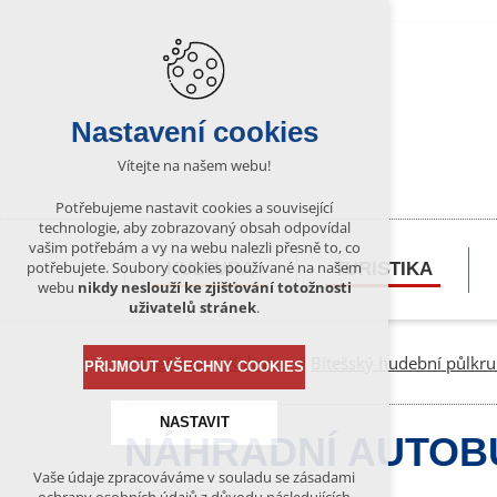
Nastavení cookies
Vítejte na našem webu!
Potřebujeme nastavit cookies a související
technologie, aby zobrazovaný obsah odpovídal
vašim potřebám a vy na webu nalezli přesně to, co
potřebujete. Soubory cookies používané na našem
KULTURA
TURISTIKA
webu
nikdy neslouží ke zjišťování totožnosti
uživatelů stránek
.
Bítešsko
Kultura
Bítešský hudební půlkr
PŘIJMOUT VŠECHNY COOKIES
NASTAVIT
NÁHRADNÍ AUTOB
Vaše údaje zpracováváme v souladu se zásadami
Technická cookies
15.6.2026