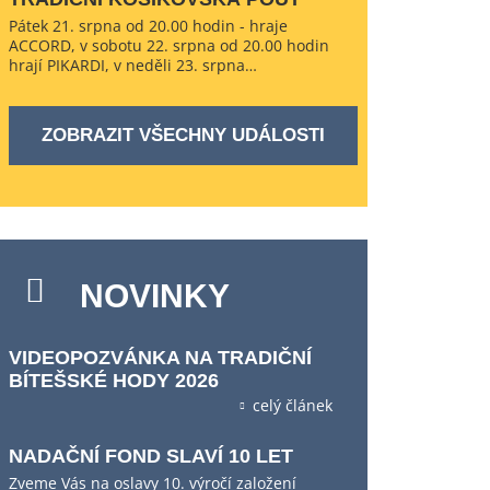
Pátek 21. srpna od 20.00 hodin - hraje
ACCORD, v sobotu 22. srpna od 20.00 hodin
hrají PIKARDI, v neděli 23. srpna…
ZOBRAZIT VŠECHNY UDÁLOSTI
NOVINKY
VIDEOPOZVÁNKA NA TRADIČNÍ
BÍTEŠSKÉ HODY 2026
celý článek
NADAČNÍ FOND SLAVÍ 10 LET
Zveme Vás na oslavy 10. výročí založení