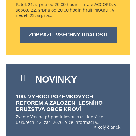
Pátek 21. srpna od 20.00 hodin - hraje ACCORD, v
sobotu 22. srpna od 20.00 hodin hrají PIKARDI, v
neděli 23. srpna…
ZOBRAZIT VŠECHNY UDÁLOSTI
NOVINKY
100. VÝROČÍ POZEMKOVÝCH
REFOREM A ZALOŽENÍ LESNÍHO
DRUŽSTVA OBCE KŘOVÍ
Zveme Vás na připomínkovou akci, která se
uskuteční 12. září 2026. Více informací v…
celý článek