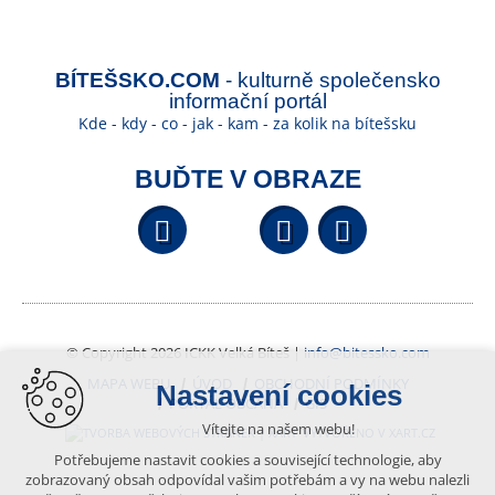
BÍTEŠSKO.COM
- kulturně společensko
informační portál
Kde - kdy - co - jak - kam - za kolik na bítešsku
BUĎTE V OBRAZE
Facebook
YouTube
Wikipedi
© Copyright 2026 ICKK Velká Bíteš |
info@bitessko.com
MAPA WEBU
ÚVOD
OBCHODNÍ PODMÍNKY
Nastavení cookies
PORTÁL OBČANA
GIS
Vítejte na našem webu!
VYTVOŘENO V XART.CZ
Potřebujeme nastavit cookies a související technologie, aby
zobrazovaný obsah odpovídal vašim potřebám a vy na webu nalezli