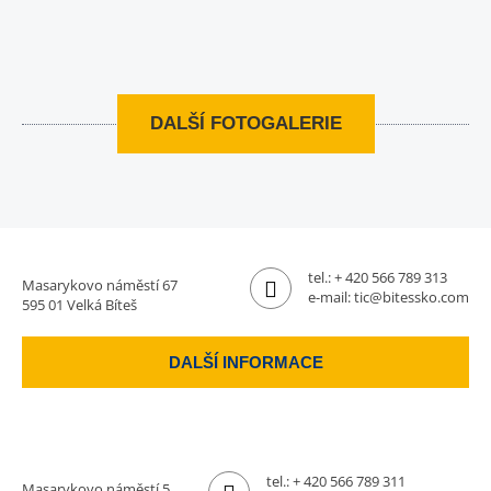
DALŠÍ FOTOGALERIE
tel.:
+ 420 566 789 313
Masarykovo náměstí 67
e-mail:
tic@bitessko.com
595 01 Velká Bíteš
DALŠÍ INFORMACE
tel.:
+ 420 566 789 311
Masarykovo náměstí 5