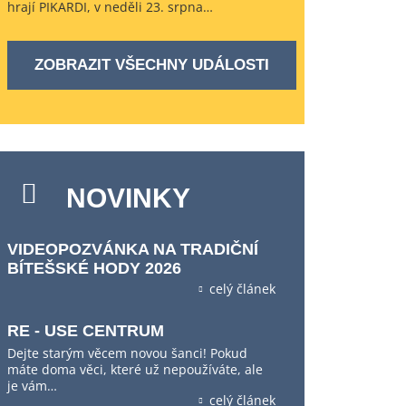
hrají PIKARDI, v neděli 23. srpna…
ZOBRAZIT VŠECHNY UDÁLOSTI
NOVINKY
VIDEOPOZVÁNKA NA TRADIČNÍ
BÍTEŠSKÉ HODY 2026
celý článek
RE - USE CENTRUM
Dejte starým věcem novou šanci! Pokud
máte doma věci, které už nepoužíváte, ale
je vám…
celý článek