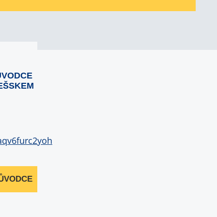
ŮVODCE
EŠSKEM
RŮVODCE