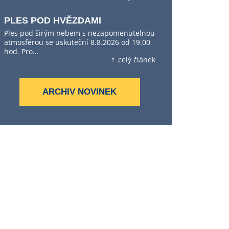
PLES POD HVĚZDAMI
Ples pod širým nebem s nezapomenutelnou
atmosférou se uskuteční 8.8.2026 od 19.00
hod. Pro…
celý článek
ARCHIV NOVINEK