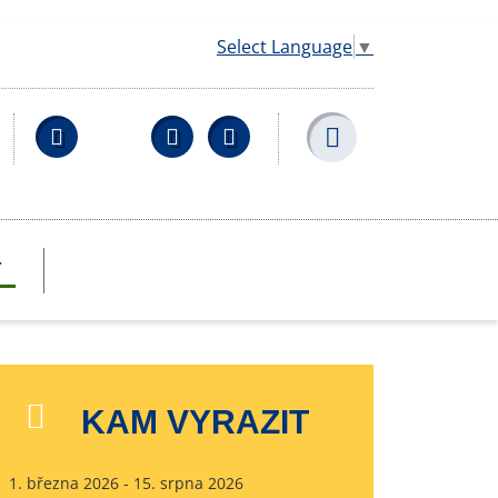
Select Language
▼
Facebook
YouTube
Wikipedia
T
KAM VYRAZIT
1. března 2026 - 15. srpna 2026