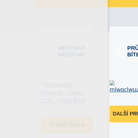
MĚSTSKÝ
PR
MĚSÍČNÍK
BÍT
DALŠÍ P
STARŠÍ ČÍSLA