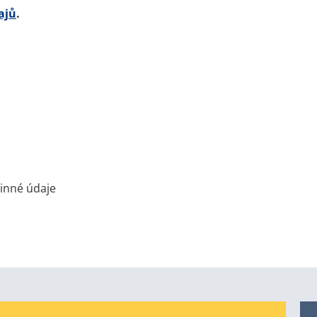
ajů
.
inné údaje