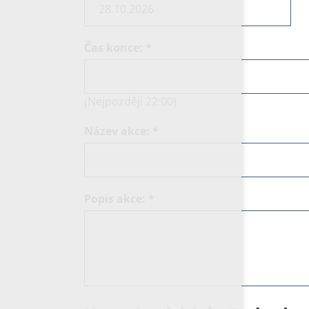
Čas konce:
*
(Nejpozději 22:00)
Název akce:
*
Popis akce:
*