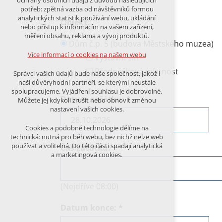
ochrany osobních údajů z důvodu následujících
nutná pro provozování webu
potřeb: zpětná vazba od návštěvníků formou
udržení kontextu stránek (session):
analytických statistik používání webu, ukládání
Objekt:
případná přihlášení, volby jazyka, apod.
nebo přístup k informacím na vašem zařízení,
měření obsahu, reklama a vývoj produktů.
Volitelná cookies
Dům č.p. 5 (budova Městského muzea)
analytická pro anonymizované
Více informací o cookies na našem webu
Výstavní síň
vyhodnocení návštěvnosti
marketingová cookies (Google)
Přednášková místnost
Správci vašich údajů bude naše společnost, jakož i
naši důvěryhodní partneři, se kterými neustále
Více informací o cookies na našem webu
spolupracujeme. Vyjádření souhlasu je dobrovolné.
Datum začátku:
*
Můžete jej kdykoli zrušit nebo obnovit změnou
nastavení vašich cookies.
PŘIJMOUT VŠECHNY COOKIES
Cookies a podobné technologie dělíme na
technická: nutná pro běh webu, bez nichž nelze web
používat a volitelná. Do této části spadají analytická
Čas začátku:
*
ODMÍTNOUT VŠE
a marketingová cookies.
(Nejdříve 08:00)
Datum konce:
*