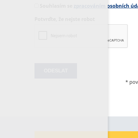
Souhlasím se
zpracováním osobních úd
Potvrďte, že nejste robot
*
pov