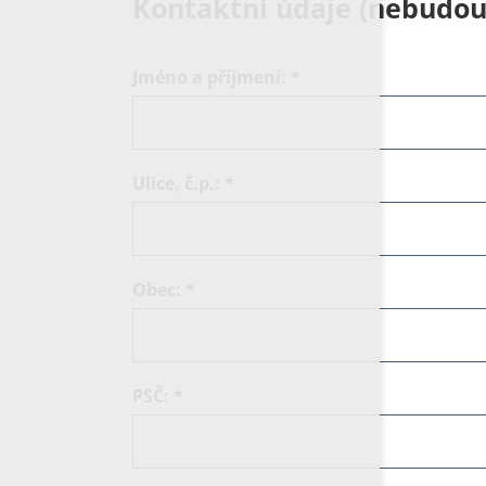
Kontaktní údaje (nebudou
Jméno a příjmení:
*
Ulice, č.p.:
*
Obec:
*
PSČ:
*