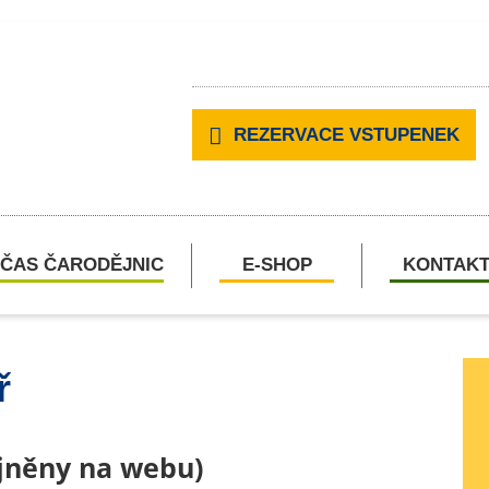
REZERVACE VSTUPENEK
ČAS ČARODĚJNIC
E-SHOP
KONTAK
ř
ejněny na webu)