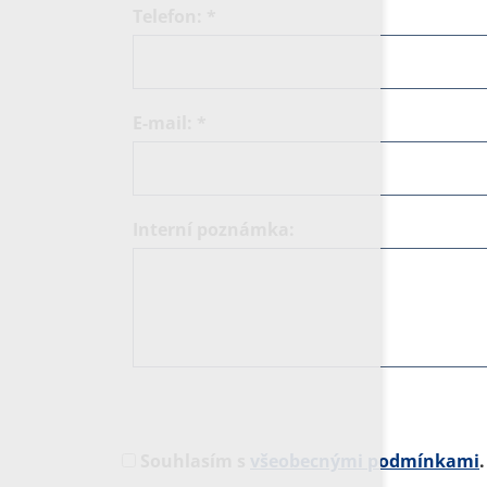
Telefon:
*
E-mail:
*
Interní poznámka:
Souhlasím s
všeobecnými podmínkami
.