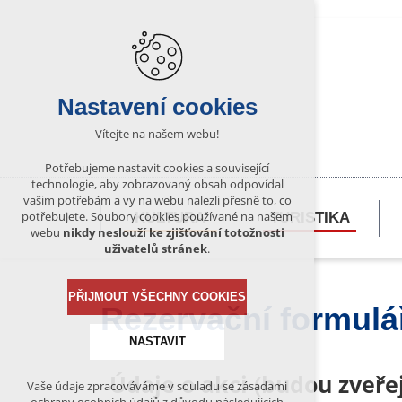
Nastavení cookies
Vítejte na našem webu!
Potřebujeme nastavit cookies a související
technologie, aby zobrazovaný obsah odpovídal
vašim potřebám a vy na webu nalezli přesně to, co
potřebujete. Soubory cookies používané na našem
KULTURA
TURISTIKA
webu
nikdy neslouží ke zjišťování totožnosti
uživatelů stránek
.
PŘIJMOUT VŠECHNY COOKIES
Rezervační formulá
NASTAVIT
Údaje o akci (budou zveř
Vaše údaje zpracováváme v souladu se zásadami
Technická cookies