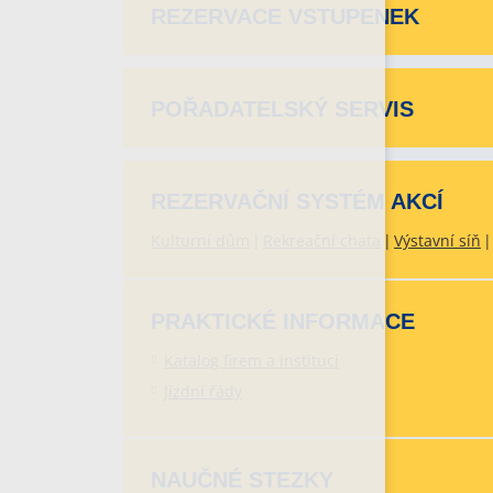
REZERVACE VSTUPENEK
POŘADATELSKÝ SERVIS
REZERVAČNÍ SYSTÉM AKCÍ
Kulturní dům
Rekreační chata
Výstavní síň
PRAKTICKÉ INFORMACE
Katalog firem a institucí
Jízdní řády
NAUČNÉ STEZKY