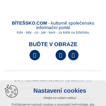
BÍTEŠSKO.COM
- kulturně společensko
informační portál
Kde - kdy - co - jak - kam - za kolik na bítešsku
BUĎTE V OBRAZE
Facebook
YouTube
Wikipedi
© Copyright 2026 ICKK Velká Bíteš |
info@bitessko.com
MAPA WEBU
ÚVOD
OBCHODNÍ PODMÍNKY
Nastavení cookies
PORTÁL OBČANA
GIS
Vítejte na našem webu!
VYTVOŘENO V XART.CZ
Potřebujeme nastavit cookies a související technologie, aby