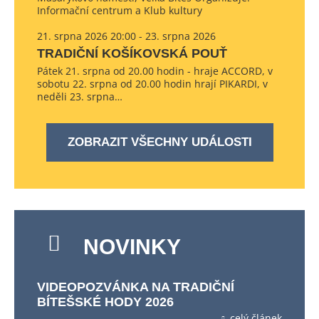
Informační centrum a Klub kultury
21. srpna 2026 20:00 - 23. srpna 2026
TRADIČNÍ KOŠÍKOVSKÁ POUŤ
Pátek 21. srpna od 20.00 hodin - hraje ACCORD, v
sobotu 22. srpna od 20.00 hodin hrají PIKARDI, v
neděli 23. srpna…
ZOBRAZIT VŠECHNY UDÁLOSTI
NOVINKY
VIDEOPOZVÁNKA NA TRADIČNÍ
BÍTEŠSKÉ HODY 2026
celý článek