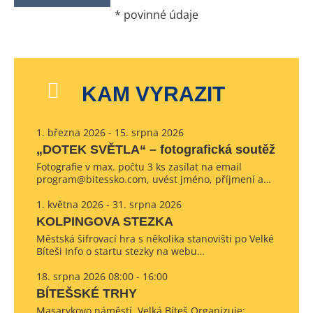
*
povinné údaje
KAM VYRAZIT
1. března 2026 - 15. srpna 2026
„DOTEK SVĚTLA“ – fotografická soutěž
Fotografie v max. počtu 3 ks zasílat na email
program@bitessko.com, uvést jméno, příjmení a…
1. května 2026 - 31. srpna 2026
KOLPINGOVA STEZKA
Městská šifrovací hra s několika stanovišti po Velké
Bíteši Info o startu stezky na webu…
18. srpna 2026 08:00 - 16:00
BÍTEŠSKÉ TRHY
Masarykovo náměstí, Velká Bíteš Organizuje: