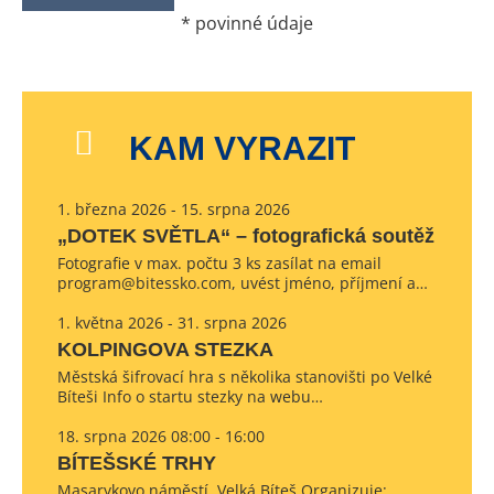
*
povinné údaje
KAM VYRAZIT
1. března 2026 - 15. srpna 2026
„DOTEK SVĚTLA“ – fotografická soutěž
Fotografie v max. počtu 3 ks zasílat na email
program@bitessko.com, uvést jméno, příjmení a…
1. května 2026 - 31. srpna 2026
KOLPINGOVA STEZKA
Městská šifrovací hra s několika stanovišti po Velké
Bíteši Info o startu stezky na webu…
18. srpna 2026 08:00 - 16:00
BÍTEŠSKÉ TRHY
Masarykovo náměstí, Velká Bíteš Organizuje: