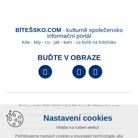
BÍTEŠSKO.COM
- kulturně společensko
informační portál
Kde - kdy - co - jak - kam - za kolik na bítešsku
BUĎTE V OBRAZE
Facebook
YouTube
Wikipedi
© Copyright 2026 ICKK Velká Bíteš |
info@bitessko.com
MAPA WEBU
ÚVOD
OBCHODNÍ PODMÍNKY
Nastavení cookies
PORTÁL OBČANA
GIS
Vítejte na našem webu!
VYTVOŘENO V XART.CZ
Potřebujeme nastavit cookies a související technologie, aby