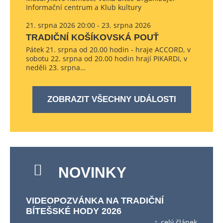
Informační centrum a Klub kultury
21. srpna 2026 20:00 - 23. srpna 2026
TRADIČNÍ KOŠÍKOVSKÁ POUŤ
Pátek 21. srpna od 20.00 hodin - hraje ACCORD, v
sobotu 22. srpna od 20.00 hodin hrají PIKARDI, v
neděli 23. srpna…
ZOBRAZIT VŠECHNY UDÁLOSTI
NOVINKY
VIDEOPOZVÁNKA NA TRADIČNÍ
BÍTEŠSKÉ HODY 2026
celý článek