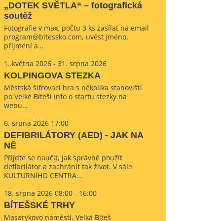
„DOTEK SVĚTLA“ – fotografická
soutěž
Fotografie v max. počtu 3 ks zasílat na email
program@bitessko.com, uvést jméno,
příjmení a…
1. května 2026 - 31. srpna 2026
KOLPINGOVA STEZKA
Městská šifrovací hra s několika stanovišti
po Velké Bíteši Info o startu stezky na
webu…
6. srpna 2026 17:00
DEFIBRILÁTORY (AED) - JAK NA
NĚ
Přijďte se naučit, jak správně použít
defibrilátor a zachránit tak život. V sále
KULTURNÍHO CENTRA…
18. srpna 2026 08:00 - 16:00
BÍTEŠSKÉ TRHY
Masarykovo náměstí, Velká Bíteš