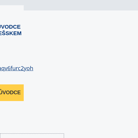
ŮVODCE
EŠSKEM
RŮVODCE