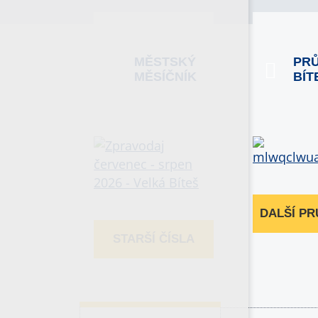
MĚSTSKÝ
PR
MĚSÍČNÍK
BÍT
DALŠÍ P
STARŠÍ ČÍSLA