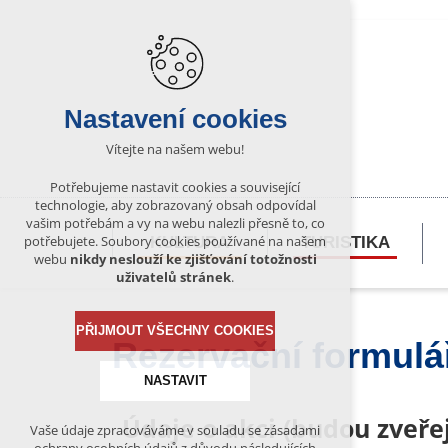
Nastavení cookies
Vítejte na našem webu!
Potřebujeme nastavit cookies a související
technologie, aby zobrazovaný obsah odpovídal
vašim potřebám a vy na webu nalezli přesně to, co
potřebujete. Soubory cookies používané na našem
KULTURA
TURISTIKA
webu
nikdy neslouží ke zjišťování totožnosti
uživatelů stránek
.
PŘIJMOUT VŠECHNY COOKIES
Rezervační formulá
NASTAVIT
Údaje o akci (budou zveř
Vaše údaje zpracováváme v souladu se zásadami
Technická cookies