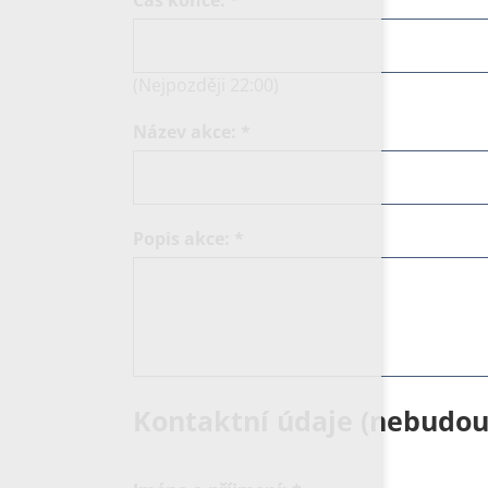
(Nejpozději 22:00)
Název akce:
*
Popis akce:
*
Kontaktní údaje (nebudou