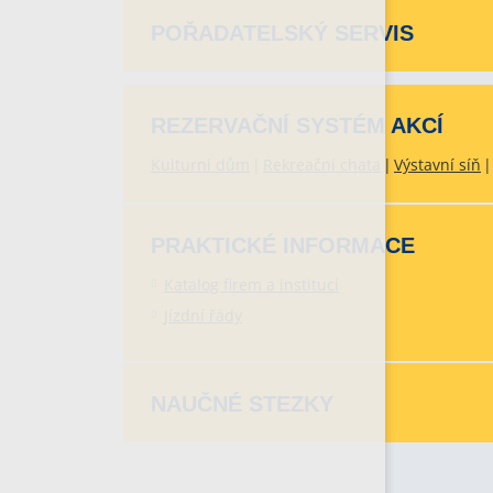
POŘADATELSKÝ SERVIS
REZERVAČNÍ SYSTÉM AKCÍ
Kulturní dům
Rekreační chata
Výstavní síň
PRAKTICKÉ INFORMACE
Katalog firem a institucí
Jízdní řády
NAUČNÉ STEZKY