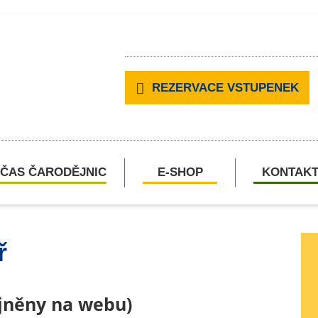
REZERVACE VSTUPENEK
ČAS ČARODĚJNIC
E-SHOP
KONTAK
ř
ejněny na webu)