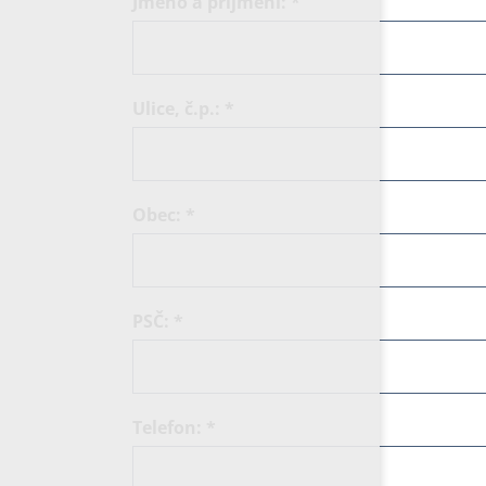
Jméno a příjmení:
*
Ulice, č.p.:
*
Obec:
*
PSČ:
*
Telefon:
*