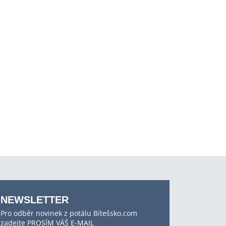
NEWSLETTER
Pro odběr novinek z potálu Bítešsko.com
zadejte PROSÍM VÁŠ E-MAIL