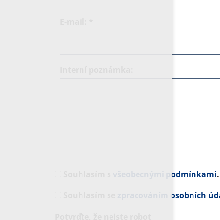
E-mail:
*
Interní poznámka:
Souhlasím s
všeobecnými podmínkami
.
Souhlasím se
zpracováním osobních úd
Potvrďte, že nejste robot