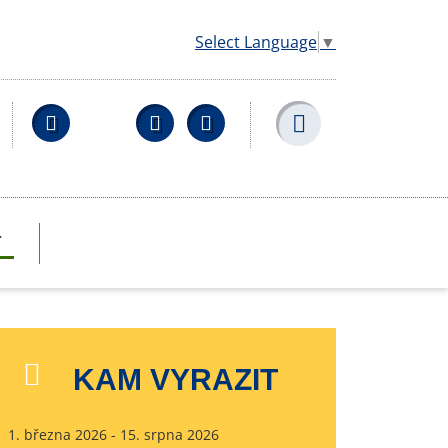
Select Language
▼
Facebook
YouTube
Wikipedia
T
KAM VYRAZIT
1. března 2026 - 15. srpna 2026