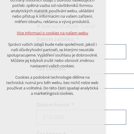
ochrany osobních údajů z důvodu následujících
nutná pro provozování webu
potřeb: zpětná vazba od návštěvníků formou
udržení kontextu stránek (session):
analytických statistik používání webu, ukládání
Objekt:
případná přihlášení, volby jazyka, apod.
nebo přístup k informacím na vašem zařízení,
měření obsahu, reklama a vývoj produktů.
Volitelná cookies
Rekreační objekt "Letná"
analytická pro anonymizované
Více informací o cookies na našem webu
vyhodnocení návštěvnosti
Datum začátku:
*
marketingová cookies (Google)
Správci vašich údajů bude naše společnost, jakož i
naši důvěryhodní partneři, se kterými neustále
Více informací o cookies na našem webu
spolupracujeme. Vyjádření souhlasu je dobrovolné.
Můžete jej kdykoli zrušit nebo obnovit změnou
nastavení vašich cookies.
Čas začátku:
*
PŘIJMOUT VŠECHNY COOKIES
Cookies a podobné technologie dělíme na
technická: nutná pro běh webu, bez nichž nelze web
používat a volitelná. Do této části spadají analytická
ODMÍTNOUT VŠE
(Nejdříve 08:00)
a marketingová cookies.
Datum konce:
*
Čas konce:
*