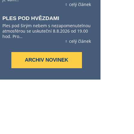
celý článek
PLES POD HVĚZDAMI
Ples pod širým nebem s nezapomenutelnou
atmosférou se uskuteční 8.8.2026 od 19.00
hod. Pro…
celý článek
ARCHIV NOVINEK