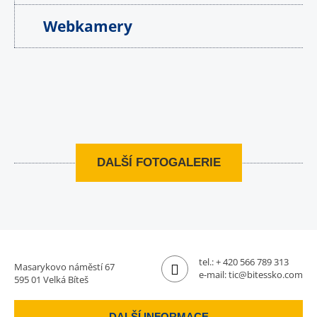
Webkamery
DALŠÍ FOTOGALERIE
tel.:
+ 420 566 789 313
Masarykovo náměstí 67
e-mail:
tic@bitessko.com
595 01 Velká Bíteš
DALŠÍ INFORMACE