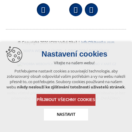
Facebook
YouTube
Wikipedi
© Copyright 2026 ICKK Velká Bíteš |
info@bitessko.com
MAPA WEBU
ÚVOD
OBCHODNÍ PODMÍNKY
Nastavení cookies
PORTÁL OBČANA
GIS
Vítejte na našem webu!
VYTVOŘENO V XART.CZ
Potřebujeme nastavit cookies a související technologie, aby
zobrazovaný obsah odpovídal vašim potřebám a vy na webu nalezli
přesně to, co potřebujete. Soubory cookies používané na našem
Obsah tohoto portálu je chráněn autorským právem, které
webu
nikdy neslouží ke zjišťování totožnosti uživatelů stránek
.
vykonává vydavatel. Jakékoliv užití článků a fotografií z této podoby
webu včetně převzetí, šíření či dalšího zpřístupňování obsahu je bez
písemného souhlasu vydavatele – BÍTEŠSKO.COM -ZAKÁZÁNO.
PŘIJMOUT VŠECHNY COOKIES
NASTAVIT