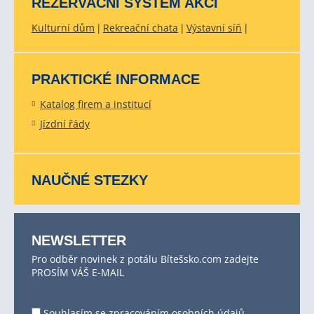
REZERVAČNÍ SYSTÉM AKCÍ
Kulturní dům
Rekreační chata
Výstavní síň
PRAKTICKÉ INFORMACE
Katalog firem a institucí
Jízdní řády
NAUČNÉ STEZKY
NEWSLETTER
Pro odběr novinek z potálu Bítešsko.com zadejte
PROSÍM VÁŠ E-MAIL
Souhlasím se
zpracováním osobních údajů
.