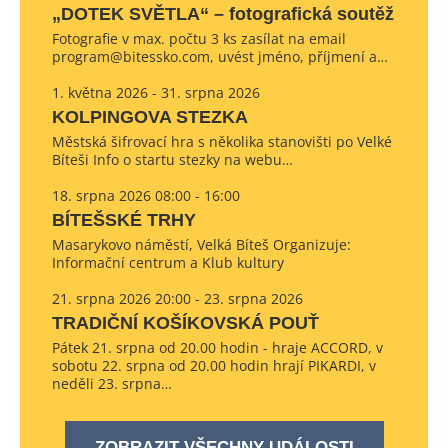
„DOTEK SVĚTLA“ – fotografická soutěž
Fotografie v max. počtu 3 ks zasílat na email
program@bitessko.com, uvést jméno, příjmení a…
1. května 2026 - 31. srpna 2026
KOLPINGOVA STEZKA
Městská šifrovací hra s několika stanovišti po Velké
Bíteši Info o startu stezky na webu…
18. srpna 2026 08:00 - 16:00
BÍTEŠSKÉ TRHY
Masarykovo náměstí, Velká Bíteš Organizuje:
Informační centrum a Klub kultury
21. srpna 2026 20:00 - 23. srpna 2026
TRADIČNÍ KOŠÍKOVSKÁ POUŤ
Pátek 21. srpna od 20.00 hodin - hraje ACCORD, v
sobotu 22. srpna od 20.00 hodin hrají PIKARDI, v
neděli 23. srpna…
ZOBRAZIT VŠECHNY UDÁLOSTI