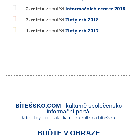
2. místo
v soutěži
Informačních center 2018
3. místo
v soutěži
Zlatý erb 2018
1. místo
v soutěži
Zlatý erb 2017
BÍTEŠSKO.COM
- kulturně společensko
informační portál
Kde - kdy - co - jak - kam - za kolik na bítešsku
BUĎTE V OBRAZE