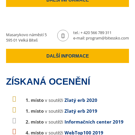
tel.:
+ 420 566 789 311
Masarykovo náměstí 5
e-mail:
program@bitessko.com
595 01 Velká Bíteš
DALŠÍ INFORMACE
ZÍSKANÁ OCENĚNÍ
1. místo
v soutěži
Zlatý erb 2020
1. místo
v soutěži
Zlatý erb 2019
2. místo
v soutěži
Informačních center 2019
4. místo
v soutěži
WebTop100 2019