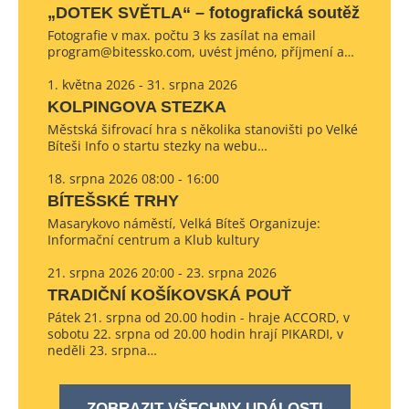
„DOTEK SVĚTLA“ – fotografická soutěž
Fotografie v max. počtu 3 ks zasílat na email
program@bitessko.com, uvést jméno, příjmení a…
1. května 2026 - 31. srpna 2026
KOLPINGOVA STEZKA
Městská šifrovací hra s několika stanovišti po Velké
Bíteši Info o startu stezky na webu…
18. srpna 2026 08:00 - 16:00
BÍTEŠSKÉ TRHY
Masarykovo náměstí, Velká Bíteš Organizuje:
Informační centrum a Klub kultury
21. srpna 2026 20:00 - 23. srpna 2026
TRADIČNÍ KOŠÍKOVSKÁ POUŤ
Pátek 21. srpna od 20.00 hodin - hraje ACCORD, v
sobotu 22. srpna od 20.00 hodin hrají PIKARDI, v
neděli 23. srpna…
ZOBRAZIT VŠECHNY UDÁLOSTI