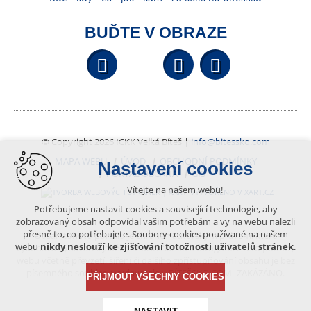
BUĎTE V OBRAZE
Facebook
YouTube
Wikipedi
© Copyright 2026 ICKK Velká Bíteš |
info@bitessko.com
MAPA WEBU
ÚVOD
OBCHODNÍ PODMÍNKY
Nastavení cookies
PORTÁL OBČANA
GIS
Vítejte na našem webu!
VYTVOŘENO V XART.CZ
Potřebujeme nastavit cookies a související technologie, aby
zobrazovaný obsah odpovídal vašim potřebám a vy na webu nalezli
přesně to, co potřebujete. Soubory cookies používané na našem
Obsah tohoto portálu je chráněn autorským právem, které
webu
nikdy neslouží ke zjišťování totožnosti uživatelů stránek
.
vykonává vydavatel. Jakékoliv užití článků a fotografií z této podoby
webu včetně převzetí, šíření či dalšího zpřístupňování obsahu je bez
písemného souhlasu vydavatele – BÍTEŠSKO.COM -ZAKÁZÁNO.
PŘIJMOUT VŠECHNY COOKIES