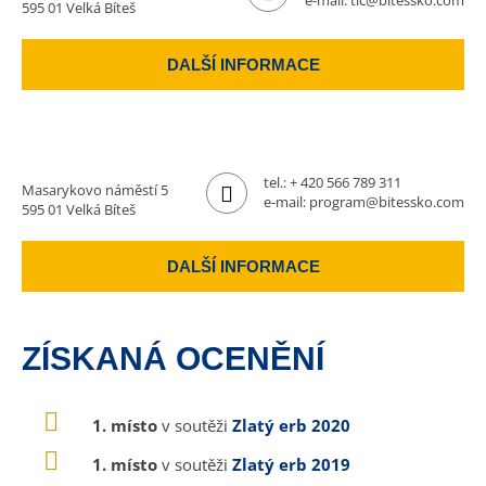
e-mail:
tic@bitessko.com
595 01 Velká Bíteš
DALŠÍ INFORMACE
tel.:
+ 420 566 789 311
Masarykovo náměstí 5
e-mail:
program@bitessko.com
595 01 Velká Bíteš
DALŠÍ INFORMACE
ZÍSKANÁ OCENĚNÍ
1. místo
v soutěži
Zlatý erb 2020
1. místo
v soutěži
Zlatý erb 2019