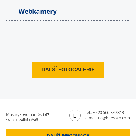
Webkamery
DALŠÍ FOTOGALERIE
tel.:
+ 420 566 789 313
Masarykovo náměstí 67
e-mail:
tic@bitessko.com
595 01 Velká Bíteš
DALŠÍ INFORMACE