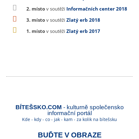
2. místo
v soutěži
Informačních center 2018
3. místo
v soutěži
Zlatý erb 2018
1. místo
v soutěži
Zlatý erb 2017
BÍTEŠSKO.COM
- kulturně společensko
informační portál
Kde - kdy - co - jak - kam - za kolik na bítešsku
BUĎTE V OBRAZE