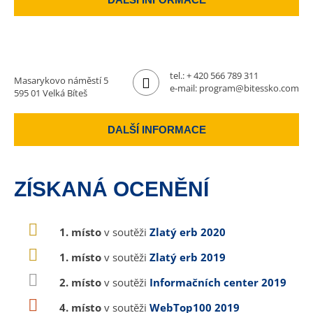
tel.:
+ 420 566 789 311
Masarykovo náměstí 5
e-mail:
program@bitessko.com
595 01 Velká Bíteš
DALŠÍ INFORMACE
ZÍSKANÁ OCENĚNÍ
1. místo
v soutěži
Zlatý erb 2020
1. místo
v soutěži
Zlatý erb 2019
2. místo
v soutěži
Informačních center 2019
4. místo
v soutěži
WebTop100 2019