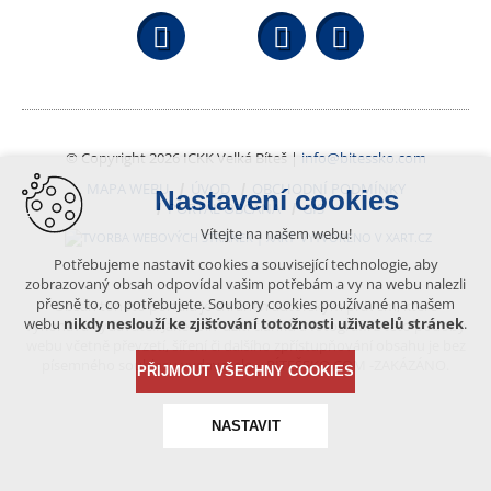
Facebook
YouTube
Wikipedi
© Copyright 2026 ICKK Velká Bíteš |
info@bitessko.com
MAPA WEBU
ÚVOD
OBCHODNÍ PODMÍNKY
Nastavení cookies
PORTÁL OBČANA
GIS
Vítejte na našem webu!
VYTVOŘENO V XART.CZ
Potřebujeme nastavit cookies a související technologie, aby
zobrazovaný obsah odpovídal vašim potřebám a vy na webu nalezli
přesně to, co potřebujete. Soubory cookies používané na našem
Obsah tohoto portálu je chráněn autorským právem, které
webu
nikdy neslouží ke zjišťování totožnosti uživatelů stránek
.
vykonává vydavatel. Jakékoliv užití článků a fotografií z této podoby
webu včetně převzetí, šíření či dalšího zpřístupňování obsahu je bez
písemného souhlasu vydavatele – BÍTEŠSKO.COM -ZAKÁZÁNO.
PŘIJMOUT VŠECHNY COOKIES
NASTAVIT