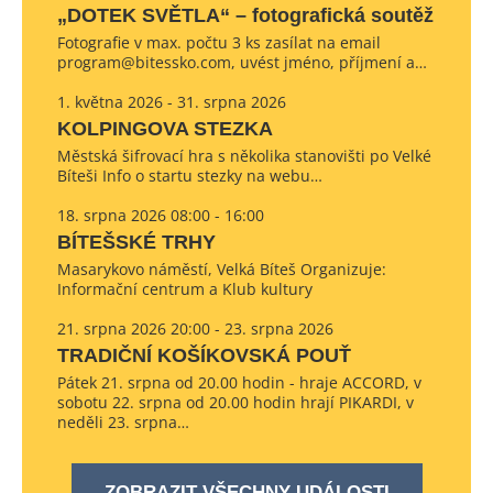
„DOTEK SVĚTLA“ – fotografická soutěž
Fotografie v max. počtu 3 ks zasílat na email
program@bitessko.com, uvést jméno, příjmení a…
1. května 2026 - 31. srpna 2026
KOLPINGOVA STEZKA
Městská šifrovací hra s několika stanovišti po Velké
Bíteši Info o startu stezky na webu…
18. srpna 2026 08:00 - 16:00
BÍTEŠSKÉ TRHY
Masarykovo náměstí, Velká Bíteš Organizuje:
Informační centrum a Klub kultury
21. srpna 2026 20:00 - 23. srpna 2026
TRADIČNÍ KOŠÍKOVSKÁ POUŤ
Pátek 21. srpna od 20.00 hodin - hraje ACCORD, v
sobotu 22. srpna od 20.00 hodin hrají PIKARDI, v
neděli 23. srpna…
ZOBRAZIT VŠECHNY UDÁLOSTI