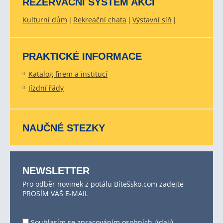
REZERVAČNÍ SYSTÉM AKCÍ
Kulturní dům
Rekreační chata
Výstavní síň
PRAKTICKÉ INFORMACE
Katalog firem a institucí
Jízdní řády
NAUČNÉ STEZKY
NEWSLETTER
Pro odběr novinek z potálu Bítešsko.com zadejte
PROSÍM VÁŠ E-MAIL
Souhlasím se
zpracováním osobních údajů
.