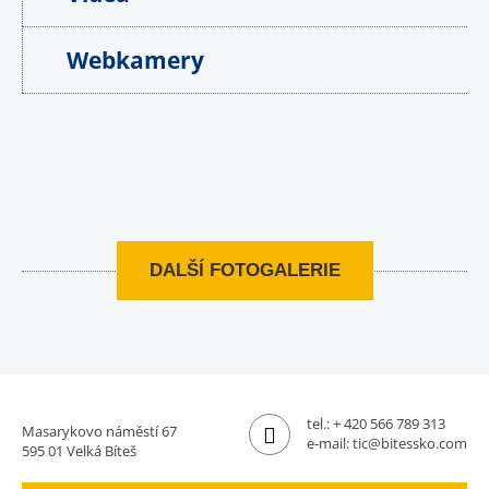
Webkamery
DALŠÍ FOTOGALERIE
tel.:
+ 420 566 789 313
Masarykovo náměstí 67
e-mail:
tic@bitessko.com
595 01 Velká Bíteš