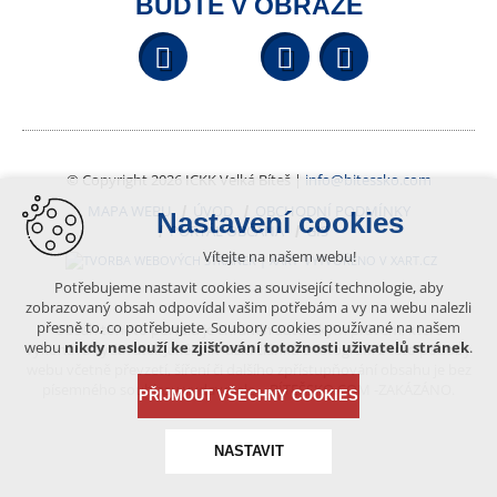
BUĎTE V OBRAZE
Facebook
YouTube
Wikipedi
© Copyright 2026 ICKK Velká Bíteš |
info@bitessko.com
MAPA WEBU
ÚVOD
OBCHODNÍ PODMÍNKY
Nastavení cookies
PORTÁL OBČANA
GIS
Vítejte na našem webu!
VYTVOŘENO V XART.CZ
Potřebujeme nastavit cookies a související technologie, aby
zobrazovaný obsah odpovídal vašim potřebám a vy na webu nalezli
přesně to, co potřebujete. Soubory cookies používané na našem
Obsah tohoto portálu je chráněn autorským právem, které
webu
nikdy neslouží ke zjišťování totožnosti uživatelů stránek
.
vykonává vydavatel. Jakékoliv užití článků a fotografií z této podoby
webu včetně převzetí, šíření či dalšího zpřístupňování obsahu je bez
písemného souhlasu vydavatele – BÍTEŠSKO.COM -ZAKÁZÁNO.
PŘIJMOUT VŠECHNY COOKIES
NASTAVIT