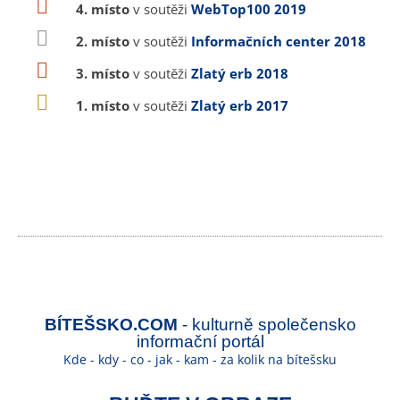
4. místo
v soutěži
WebTop100 2019
2. místo
v soutěži
Informačních center 2018
3. místo
v soutěži
Zlatý erb 2018
1. místo
v soutěži
Zlatý erb 2017
BÍTEŠSKO.COM
- kulturně společensko
informační portál
Kde - kdy - co - jak - kam - za kolik na bítešsku