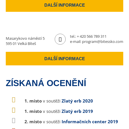
DALŠÍ INFORMACE
tel.:
+ 420 566 789 311
Masarykovo náměstí 5
e-mail:
program@bitessko.com
595 01 Velká Bíteš
DALŠÍ INFORMACE
ZÍSKANÁ OCENĚNÍ
1. místo
v soutěži
Zlatý erb 2020
1. místo
v soutěži
Zlatý erb 2019
2. místo
v soutěži
Informačních center 2019