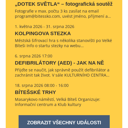
„DOTEK SVĚTLA“ – fotografická soutěž
Fotografie v max. počtu 3 ks zasílat na email
program@bitessko.com, uvést jméno, příjmení a…
1. května 2026 - 31. srpna 2026
KOLPINGOVA STEZKA
Městská šifrovací hra s několika stanovišti po Velké
Bíteši Info o startu stezky na webu…
6. srpna 2026 17:00
DEFIBRILÁTORY (AED) - JAK NA NĚ
Přijďte se naučit, jak správně použít defibrilátor a
zachránit tak život. V sále KULTURNÍHO CENTRA…
18. srpna 2026 08:00 - 16:00
BÍTEŠSKÉ TRHY
Masarykovo náměstí, Velká Bíteš Organizuje:
Informační centrum a Klub kultury
ZOBRAZIT VŠECHNY UDÁLOSTI