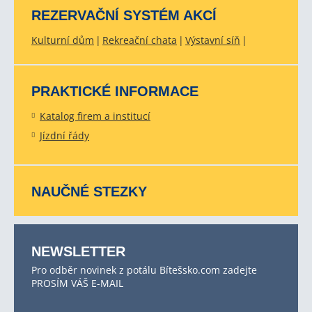
REZERVAČNÍ SYSTÉM AKCÍ
Kulturní dům
Rekreační chata
Výstavní síň
PRAKTICKÉ INFORMACE
Katalog firem a institucí
Jízdní řády
NAUČNÉ STEZKY
NEWSLETTER
Pro odběr novinek z potálu Bítešsko.com zadejte
PROSÍM VÁŠ E-MAIL