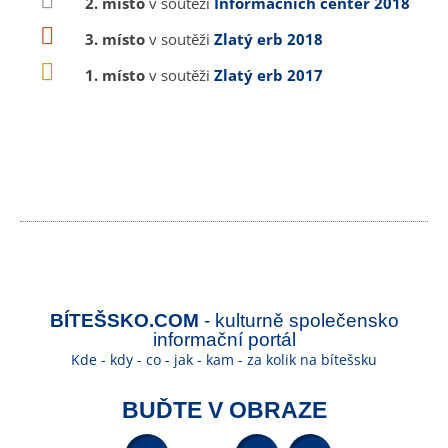
2. místo
v soutěži
Informačních center 2018
3. místo
v soutěži
Zlatý erb 2018
1. místo
v soutěži
Zlatý erb 2017
BÍTEŠSKO.COM
- kulturně společensko
informační portál
Kde - kdy - co - jak - kam - za kolik na bítešsku
BUĎTE V OBRAZE