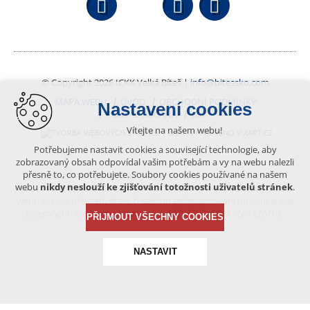
Facebook
YouTube
Wikipedi
© Copyright 2026 ICKK Velká Bíteš |
info@bitessko.com
MAPA WEBU
ÚVOD
OBCHODNÍ PODMÍNKY
Nastavení cookies
PORTÁL OBČANA
GIS
Vítejte na našem webu!
VYTVOŘENO V XART.CZ
Potřebujeme nastavit cookies a související technologie, aby
zobrazovaný obsah odpovídal vašim potřebám a vy na webu nalezli
přesně to, co potřebujete. Soubory cookies používané na našem
Obsah tohoto portálu je chráněn autorským právem, které
webu
nikdy neslouží ke zjišťování totožnosti uživatelů stránek
.
vykonává vydavatel. Jakékoliv užití článků a fotografií z této podoby
webu včetně převzetí, šíření či dalšího zpřístupňování obsahu je bez
písemného souhlasu vydavatele – BÍTEŠSKO.COM -ZAKÁZÁNO.
PŘIJMOUT VŠECHNY COOKIES
NASTAVIT
Technická cookies
nutná pro provozování webu