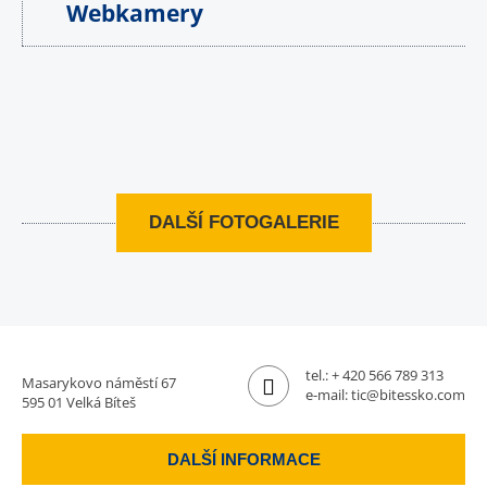
Webkamery
DALŠÍ FOTOGALERIE
tel.:
+ 420 566 789 313
Masarykovo náměstí 67
e-mail:
tic@bitessko.com
595 01 Velká Bíteš
DALŠÍ INFORMACE