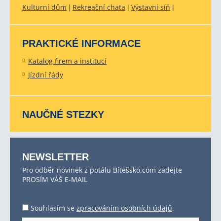
Kulturní dům
Rekreační chata
Výstavní síň
PRAKTICKÉ INFORMACE
Katalog firem a institucí
Jízdní řády
NAUČNÉ STEZKY
NEWSLETTER
Pro odběr novinek z potálu Bítešsko.com zadejte
PROSÍM VÁŠ E-MAIL
Souhlasím se
zpracováním osobních údajů
.