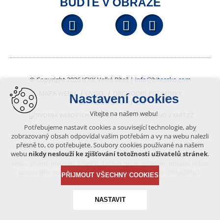
BUĎTE V OBRAZE
Facebook
YouTube
Wikipedi
© Copyright 2026 ICKK Velká Bíteš |
info@bitessko.com
MAPA WEBU
ÚVOD
OBCHODNÍ PODMÍNKY
Nastavení cookies
PORTÁL OBČANA
GIS
Vítejte na našem webu!
VYTVOŘENO V XART.CZ
Potřebujeme nastavit cookies a související technologie, aby
zobrazovaný obsah odpovídal vašim potřebám a vy na webu nalezli
přesně to, co potřebujete. Soubory cookies používané na našem
Obsah tohoto portálu je chráněn autorským právem, které
webu
nikdy neslouží ke zjišťování totožnosti uživatelů stránek
.
vykonává vydavatel. Jakékoliv užití článků a fotografií z této podoby
webu včetně převzetí, šíření či dalšího zpřístupňování obsahu je bez
písemného souhlasu vydavatele – BÍTEŠSKO.COM -ZAKÁZÁNO.
PŘIJMOUT VŠECHNY COOKIES
NASTAVIT