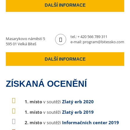
DALŠÍ INFORMACE
tel.:
+ 420 566 789 311
Masarykovo náměstí 5
e-mail:
program@bitessko.com
595 01 Velká Bíteš
DALŠÍ INFORMACE
ZÍSKANÁ OCENĚNÍ
1. místo
v soutěži
Zlatý erb 2020
1. místo
v soutěži
Zlatý erb 2019
2. místo
v soutěži
Informačních center 2019