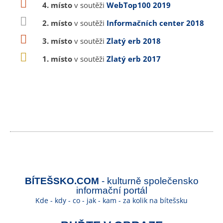
4. místo
v soutěži
WebTop100 2019
2. místo
v soutěži
Informačních center 2018
3. místo
v soutěži
Zlatý erb 2018
1. místo
v soutěži
Zlatý erb 2017
BÍTEŠSKO.COM
- kulturně společensko
informační portál
Kde - kdy - co - jak - kam - za kolik na bítešsku