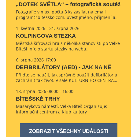
„DOTEK SVĚTLA“ – fotografická soutěž
Fotografie v max. počtu 3 ks zasílat na email
program@bitessko.com, uvést jméno, příjmení a…
1. května 2026 - 31. srpna 2026
KOLPINGOVA STEZKA
Městská šifrovací hra s několika stanovišti po Velké
Bíteši Info o startu stezky na webu…
6. srpna 2026 17:00
DEFIBRILÁTORY (AED) - JAK NA NĚ
Přijďte se naučit, jak správně použít defibrilátor a
zachránit tak život. V sále KULTURNÍHO CENTRA…
18. srpna 2026 08:00 - 16:00
BÍTEŠSKÉ TRHY
Masarykovo náměstí, Velká Bíteš Organizuje:
Informační centrum a Klub kultury
ZOBRAZIT VŠECHNY UDÁLOSTI