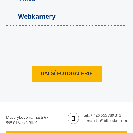
Webkamery
DALŠÍ FOTOGALERIE
tel.:
+ 420 566 789 313
Masarykovo náměstí 67
e-mail:
tic@bitessko.com
595 01 Velká Bíteš