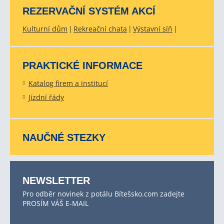
REZERVAČNÍ SYSTÉM AKCÍ
Kulturní dům
Rekreační chata
Výstavní síň
PRAKTICKÉ INFORMACE
Katalog firem a institucí
Jízdní řády
NAUČNÉ STEZKY
NEWSLETTER
Pro odběr novinek z potálu Bítešsko.com zadejte
PROSÍM VÁŠ E-MAIL