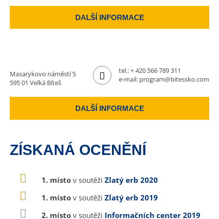
DALŠÍ INFORMACE
tel.:
+ 420 566 789 311
Masarykovo náměstí 5
e-mail:
program@bitessko.com
595 01 Velká Bíteš
DALŠÍ INFORMACE
ZÍSKANÁ OCENĚNÍ
1. místo
v soutěži
Zlatý erb 2020
1. místo
v soutěži
Zlatý erb 2019
2. místo
v soutěži
Informačních center 2019