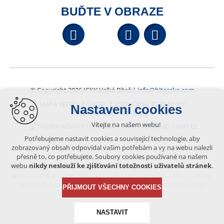
BUĎTE V OBRAZE
Facebook
YouTube
Wikipedi
© Copyright 2026 ICKK Velká Bíteš |
info@bitessko.com
MAPA WEBU
ÚVOD
OBCHODNÍ PODMÍNKY
Nastavení cookies
PORTÁL OBČANA
GIS
Vítejte na našem webu!
VYTVOŘENO V XART.CZ
Potřebujeme nastavit cookies a související technologie, aby
zobrazovaný obsah odpovídal vašim potřebám a vy na webu nalezli
přesně to, co potřebujete. Soubory cookies používané na našem
Obsah tohoto portálu je chráněn autorským právem, které
webu
nikdy neslouží ke zjišťování totožnosti uživatelů stránek
.
vykonává vydavatel. Jakékoliv užití článků a fotografií z této podoby
webu včetně převzetí, šíření či dalšího zpřístupňování obsahu je bez
písemného souhlasu vydavatele – BÍTEŠSKO.COM -ZAKÁZÁNO.
PŘIJMOUT VŠECHNY COOKIES
NASTAVIT