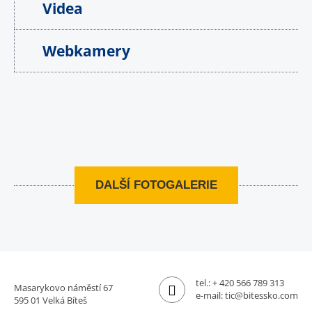
Videa
Webkamery
DALŠÍ FOTOGALERIE
tel.:
+ 420 566 789 313
Masarykovo náměstí 67
e-mail:
tic@bitessko.com
595 01 Velká Bíteš