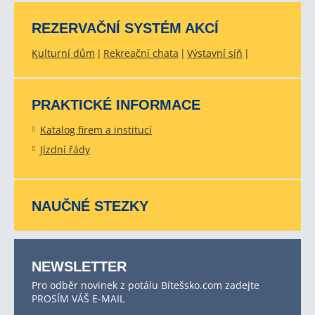
REZERVAČNÍ SYSTÉM AKCÍ
Kulturní dům
Rekreační chata
Výstavní síň
PRAKTICKÉ INFORMACE
Katalog firem a institucí
Jízdní řády
NAUČNÉ STEZKY
NEWSLETTER
Pro odběr novinek z potálu Bítešsko.com zadejte
PROSÍM VÁŠ E-MAIL