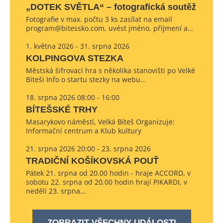
„DOTEK SVĚTLA“ – fotografická soutěž
Fotografie v max. počtu 3 ks zasílat na email
program@bitessko.com, uvést jméno, příjmení a…
1. května 2026 - 31. srpna 2026
KOLPINGOVA STEZKA
Městská šifrovací hra s několika stanovišti po Velké
Bíteši Info o startu stezky na webu…
18. srpna 2026 08:00 - 16:00
BÍTEŠSKÉ TRHY
Masarykovo náměstí, Velká Bíteš Organizuje:
Informační centrum a Klub kultury
21. srpna 2026 20:00 - 23. srpna 2026
TRADIČNÍ KOŠÍKOVSKÁ POUŤ
Pátek 21. srpna od 20.00 hodin - hraje ACCORD, v
sobotu 22. srpna od 20.00 hodin hrají PIKARDI, v
neděli 23. srpna…
ZOBRAZIT VŠECHNY UDÁLOSTI