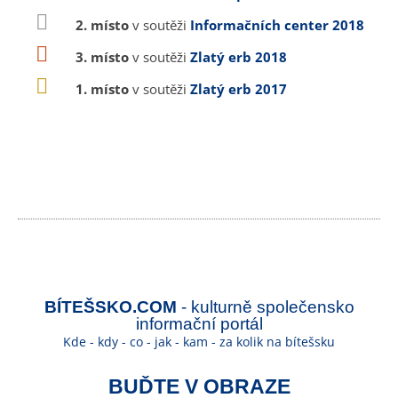
2. místo
v soutěži
Informačních center 2018
3. místo
v soutěži
Zlatý erb 2018
1. místo
v soutěži
Zlatý erb 2017
BÍTEŠSKO.COM
- kulturně společensko
informační portál
Kde - kdy - co - jak - kam - za kolik na bítešsku
BUĎTE V OBRAZE