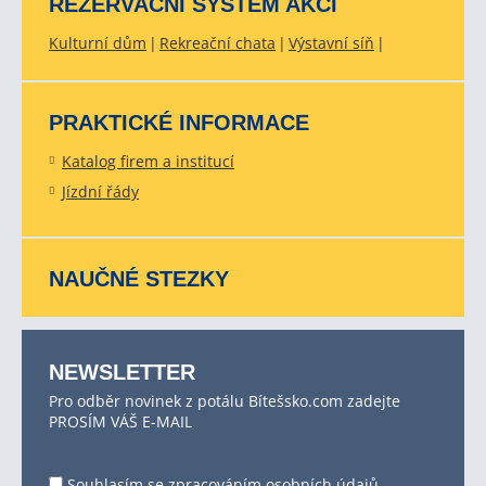
REZERVAČNÍ SYSTÉM AKCÍ
Kulturní dům
Rekreační chata
Výstavní síň
PRAKTICKÉ INFORMACE
Katalog firem a institucí
Jízdní řády
NAUČNÉ STEZKY
NEWSLETTER
Pro odběr novinek z potálu Bítešsko.com zadejte
PROSÍM VÁŠ E-MAIL
Souhlasím se
zpracováním osobních údajů
.