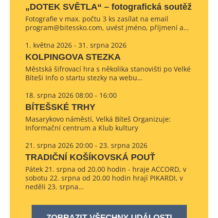
„DOTEK SVĚTLA“ – fotografická soutěž
Fotografie v max. počtu 3 ks zasílat na email
program@bitessko.com, uvést jméno, příjmení a…
1. května 2026 - 31. srpna 2026
KOLPINGOVA STEZKA
Městská šifrovací hra s několika stanovišti po Velké
Bíteši Info o startu stezky na webu…
18. srpna 2026 08:00 - 16:00
BÍTEŠSKÉ TRHY
Masarykovo náměstí, Velká Bíteš Organizuje:
Informační centrum a Klub kultury
21. srpna 2026 20:00 - 23. srpna 2026
TRADIČNÍ KOŠÍKOVSKÁ POUŤ
Pátek 21. srpna od 20.00 hodin - hraje ACCORD, v
sobotu 22. srpna od 20.00 hodin hrají PIKARDI, v
neděli 23. srpna…
ZOBRAZIT VŠECHNY UDÁLOSTI