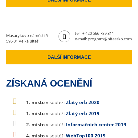
tel.:
+ 420 566 789 311
Masarykovo náměstí 5
e-mail:
program@bitessko.com
595 01 Velká Bíteš
DALŠÍ INFORMACE
ZÍSKANÁ OCENĚNÍ
1. místo
v soutěži
Zlatý erb 2020
1. místo
v soutěži
Zlatý erb 2019
2. místo
v soutěži
Informačních center 2019
4. místo
v soutěži
WebTop100 2019