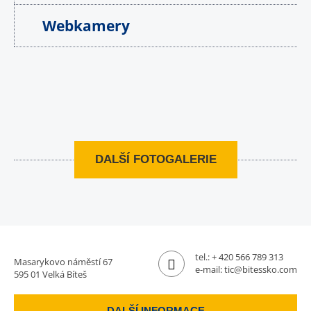
Webkamery
DALŠÍ FOTOGALERIE
tel.:
+ 420 566 789 313
Masarykovo náměstí 67
e-mail:
tic@bitessko.com
595 01 Velká Bíteš
DALŠÍ INFORMACE