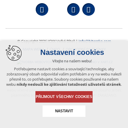
Facebook
YouTube
Wikipedi
© Copyright 2026 ICKK Velká Bíteš |
info@bitessko.com
MAPA WEBU
ÚVOD
OBCHODNÍ PODMÍNKY
Nastavení cookies
PORTÁL OBČANA
GIS
Vítejte na našem webu!
VYTVOŘENO V XART.CZ
Potřebujeme nastavit cookies a související technologie, aby
zobrazovaný obsah odpovídal vašim potřebám a vy na webu nalezli
přesně to, co potřebujete. Soubory cookies používané na našem
Obsah tohoto portálu je chráněn autorským právem, které
webu
nikdy neslouží ke zjišťování totožnosti uživatelů stránek
.
vykonává vydavatel. Jakékoliv užití článků a fotografií z této podoby
webu včetně převzetí, šíření či dalšího zpřístupňování obsahu je bez
písemného souhlasu vydavatele – BÍTEŠSKO.COM -ZAKÁZÁNO.
PŘIJMOUT VŠECHNY COOKIES
NASTAVIT