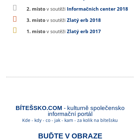
2. místo
v soutěži
Informačních center 2018
3. místo
v soutěži
Zlatý erb 2018
1. místo
v soutěži
Zlatý erb 2017
BÍTEŠSKO.COM
- kulturně společensko
informační portál
Kde - kdy - co - jak - kam - za kolik na bítešsku
BUĎTE V OBRAZE