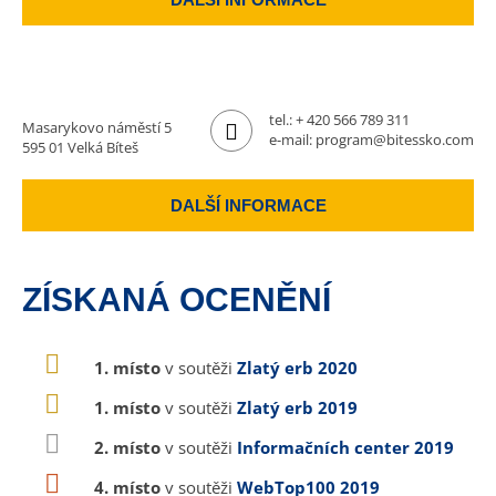
tel.:
+ 420 566 789 311
Masarykovo náměstí 5
e-mail:
program@bitessko.com
595 01 Velká Bíteš
DALŠÍ INFORMACE
ZÍSKANÁ OCENĚNÍ
1. místo
v soutěži
Zlatý erb 2020
1. místo
v soutěži
Zlatý erb 2019
2. místo
v soutěži
Informačních center 2019
4. místo
v soutěži
WebTop100 2019