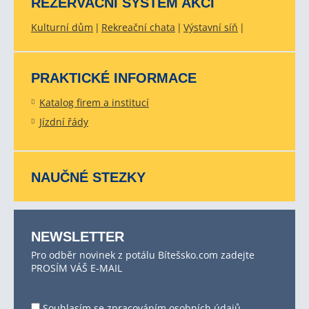
REZERVAČNÍ SYSTÉM AKCÍ
Kulturní dům
Rekreační chata
Výstavní síň
PRAKTICKÉ INFORMACE
Katalog firem a institucí
Jízdní řády
NAUČNÉ STEZKY
NEWSLETTER
Pro odběr novinek z potálu Bítešsko.com zadejte
PROSÍM VÁŠ E-MAIL
Souhlasím se
zpracováním osobních údajů
.