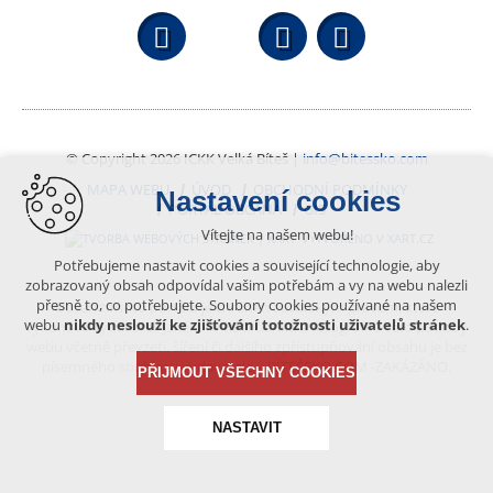
Facebook
YouTube
Wikipedi
© Copyright 2026 ICKK Velká Bíteš |
info@bitessko.com
MAPA WEBU
ÚVOD
OBCHODNÍ PODMÍNKY
Nastavení cookies
PORTÁL OBČANA
GIS
Vítejte na našem webu!
VYTVOŘENO V XART.CZ
Potřebujeme nastavit cookies a související technologie, aby
zobrazovaný obsah odpovídal vašim potřebám a vy na webu nalezli
přesně to, co potřebujete. Soubory cookies používané na našem
Obsah tohoto portálu je chráněn autorským právem, které
webu
nikdy neslouží ke zjišťování totožnosti uživatelů stránek
.
vykonává vydavatel. Jakékoliv užití článků a fotografií z této podoby
webu včetně převzetí, šíření či dalšího zpřístupňování obsahu je bez
písemného souhlasu vydavatele – BÍTEŠSKO.COM -ZAKÁZÁNO.
PŘIJMOUT VŠECHNY COOKIES
NASTAVIT