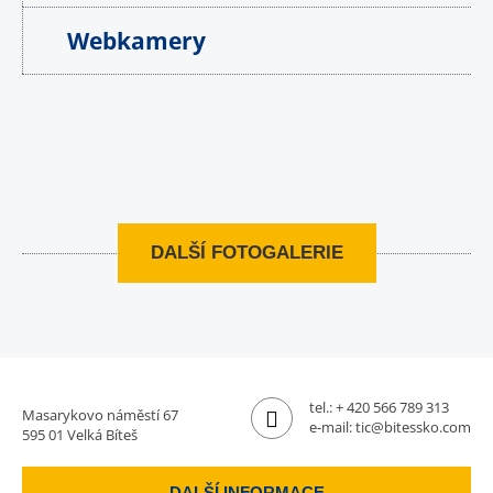
Webkamery
DALŠÍ FOTOGALERIE
tel.:
+ 420 566 789 313
Masarykovo náměstí 67
e-mail:
tic@bitessko.com
595 01 Velká Bíteš
DALŠÍ INFORMACE