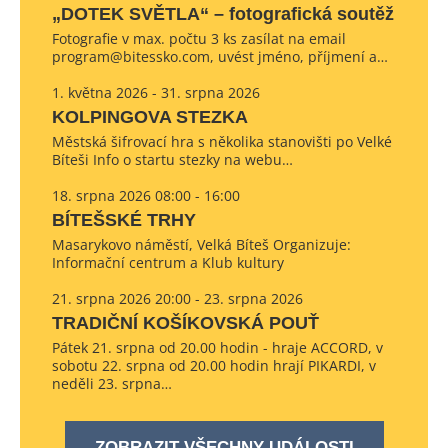
„DOTEK SVĚTLA“ – fotografická soutěž
Fotografie v max. počtu 3 ks zasílat na email
program@bitessko.com, uvést jméno, příjmení a…
1. května 2026 - 31. srpna 2026
KOLPINGOVA STEZKA
Městská šifrovací hra s několika stanovišti po Velké
Bíteši Info o startu stezky na webu…
18. srpna 2026 08:00 - 16:00
BÍTEŠSKÉ TRHY
Masarykovo náměstí, Velká Bíteš Organizuje:
Informační centrum a Klub kultury
21. srpna 2026 20:00 - 23. srpna 2026
TRADIČNÍ KOŠÍKOVSKÁ POUŤ
Pátek 21. srpna od 20.00 hodin - hraje ACCORD, v
sobotu 22. srpna od 20.00 hodin hrají PIKARDI, v
neděli 23. srpna…
ZOBRAZIT VŠECHNY UDÁLOSTI