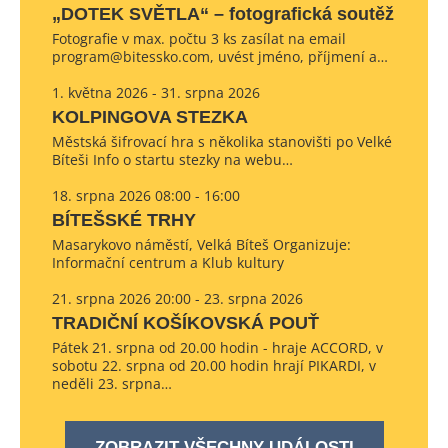
„DOTEK SVĚTLA“ – fotografická soutěž
Fotografie v max. počtu 3 ks zasílat na email
program@bitessko.com, uvést jméno, příjmení a…
1. května 2026 - 31. srpna 2026
KOLPINGOVA STEZKA
Městská šifrovací hra s několika stanovišti po Velké
Bíteši Info o startu stezky na webu…
18. srpna 2026 08:00 - 16:00
BÍTEŠSKÉ TRHY
Masarykovo náměstí, Velká Bíteš Organizuje:
Informační centrum a Klub kultury
21. srpna 2026 20:00 - 23. srpna 2026
TRADIČNÍ KOŠÍKOVSKÁ POUŤ
Pátek 21. srpna od 20.00 hodin - hraje ACCORD, v
sobotu 22. srpna od 20.00 hodin hrají PIKARDI, v
neděli 23. srpna…
ZOBRAZIT VŠECHNY UDÁLOSTI