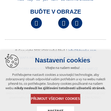
BUĎTE V OBRAZE
Facebook
YouTube
Wikipedi
© Copyright 2026 ICKK Velká Bíteš |
info@bitessko.com
MAPA WEBU
ÚVOD
OBCHODNÍ PODMÍNKY
Nastavení cookies
PORTÁL OBČANA
GIS
Vítejte na našem webu!
VYTVOŘENO V XART.CZ
Potřebujeme nastavit cookies a související technologie, aby
zobrazovaný obsah odpovídal vašim potřebám a vy na webu nalezli
přesně to, co potřebujete. Soubory cookies používané na našem
Obsah tohoto portálu je chráněn autorským právem, které
webu
nikdy neslouží ke zjišťování totožnosti uživatelů stránek
.
vykonává vydavatel. Jakékoliv užití článků a fotografií z této podoby
webu včetně převzetí, šíření či dalšího zpřístupňování obsahu je bez
písemného souhlasu vydavatele – BÍTEŠSKO.COM -ZAKÁZÁNO.
PŘIJMOUT VŠECHNY COOKIES