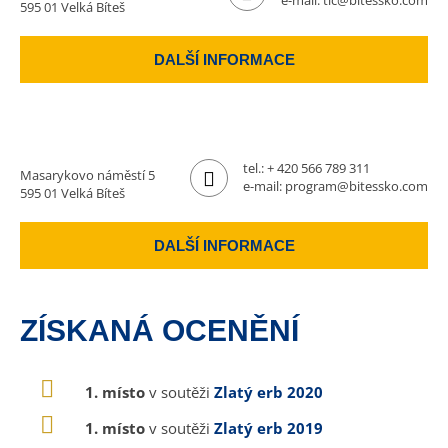
e-mail:
tic@bitessko.com
595 01 Velká Bíteš
DALŠÍ INFORMACE
tel.:
+ 420 566 789 311
Masarykovo náměstí 5
e-mail:
program@bitessko.com
595 01 Velká Bíteš
DALŠÍ INFORMACE
ZÍSKANÁ OCENĚNÍ
1. místo
v soutěži
Zlatý erb 2020
1. místo
v soutěži
Zlatý erb 2019