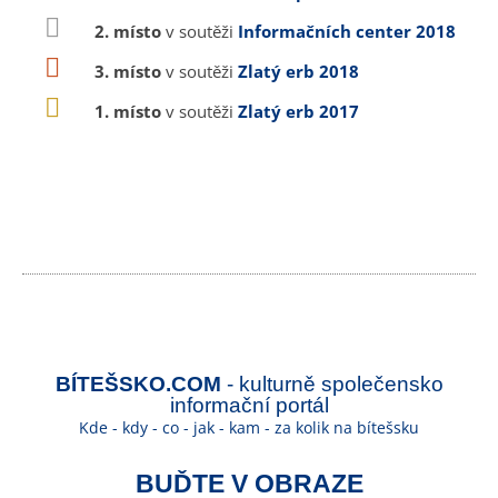
2. místo
v soutěži
Informačních center 2018
3. místo
v soutěži
Zlatý erb 2018
1. místo
v soutěži
Zlatý erb 2017
BÍTEŠSKO.COM
- kulturně společensko
informační portál
Kde - kdy - co - jak - kam - za kolik na bítešsku
BUĎTE V OBRAZE