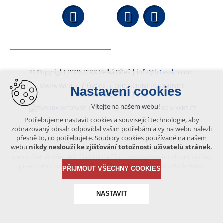
Facebook
YouTube
Wikipedi
© Copyright 2026 ICKK Velká Bíteš |
info@bitessko.com
MAPA WEBU
ÚVOD
OBCHODNÍ PODMÍNKY
Nastavení cookies
PORTÁL OBČANA
GIS
Vítejte na našem webu!
VYTVOŘENO V XART.CZ
Potřebujeme nastavit cookies a související technologie, aby
zobrazovaný obsah odpovídal vašim potřebám a vy na webu nalezli
přesně to, co potřebujete. Soubory cookies používané na našem
Obsah tohoto portálu je chráněn autorským právem, které
webu
nikdy neslouží ke zjišťování totožnosti uživatelů stránek
.
vykonává vydavatel. Jakékoliv užití článků a fotografií z této podoby
webu včetně převzetí, šíření či dalšího zpřístupňování obsahu je bez
písemného souhlasu vydavatele – BÍTEŠSKO.COM -ZAKÁZÁNO.
PŘIJMOUT VŠECHNY COOKIES
NASTAVIT