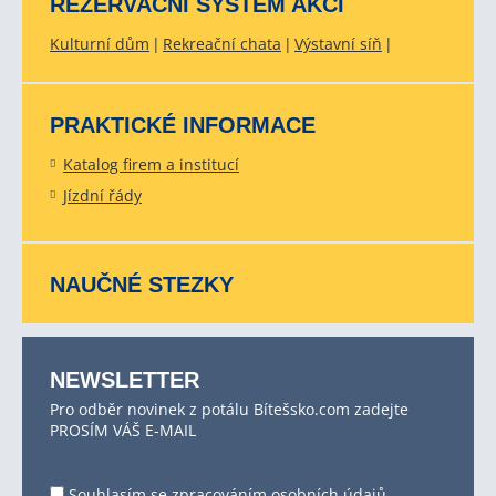
REZERVAČNÍ SYSTÉM AKCÍ
Kulturní dům
Rekreační chata
Výstavní síň
PRAKTICKÉ INFORMACE
Katalog firem a institucí
Jízdní řády
NAUČNÉ STEZKY
NEWSLETTER
Pro odběr novinek z potálu Bítešsko.com zadejte
PROSÍM VÁŠ E-MAIL
Souhlasím se
zpracováním osobních údajů
.