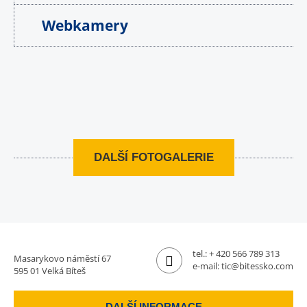
Webkamery
DALŠÍ FOTOGALERIE
tel.:
+ 420 566 789 313
Masarykovo náměstí 67
e-mail:
tic@bitessko.com
595 01 Velká Bíteš
DALŠÍ INFORMACE