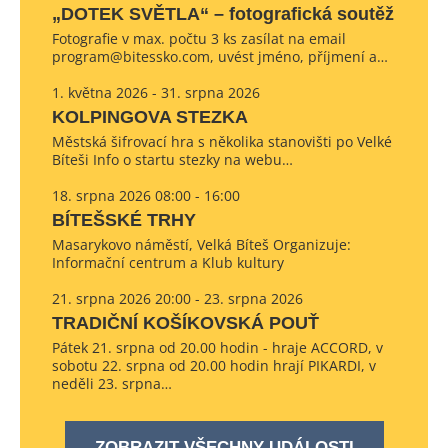
„DOTEK SVĚTLA“ – fotografická soutěž
Fotografie v max. počtu 3 ks zasílat na email
program@bitessko.com, uvést jméno, příjmení a…
1. května 2026 - 31. srpna 2026
KOLPINGOVA STEZKA
Městská šifrovací hra s několika stanovišti po Velké
Bíteši Info o startu stezky na webu…
18. srpna 2026 08:00 - 16:00
BÍTEŠSKÉ TRHY
Masarykovo náměstí, Velká Bíteš Organizuje:
Informační centrum a Klub kultury
21. srpna 2026 20:00 - 23. srpna 2026
TRADIČNÍ KOŠÍKOVSKÁ POUŤ
Pátek 21. srpna od 20.00 hodin - hraje ACCORD, v
sobotu 22. srpna od 20.00 hodin hrají PIKARDI, v
neděli 23. srpna…
ZOBRAZIT VŠECHNY UDÁLOSTI