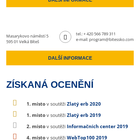
tel.:
+ 420 566 789 311
Masarykovo náměstí 5
e-mail:
program@bitessko.com
595 01 Velká Bíteš
DALŠÍ INFORMACE
ZÍSKANÁ OCENĚNÍ
1. místo
v soutěži
Zlatý erb 2020
1. místo
v soutěži
Zlatý erb 2019
2. místo
v soutěži
Informačních center 2019
4. místo
v soutěži
WebTop100 2019