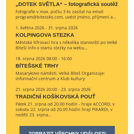
„DOTEK SVĚTLA“ – fotografická soutěž
Fotografie v max. počtu 3 ks zasílat na email
program@bitessko.com, uvést jméno, příjmení a…
1. května 2026 - 31. srpna 2026
KOLPINGOVA STEZKA
Městská šifrovací hra s několika stanovišti po Velké
Bíteši Info o startu stezky na webu…
18. srpna 2026 08:00 - 16:00
BÍTEŠSKÉ TRHY
Masarykovo náměstí, Velká Bíteš Organizuje:
Informační centrum a Klub kultury
21. srpna 2026 20:00 - 23. srpna 2026
TRADIČNÍ KOŠÍKOVSKÁ POUŤ
Pátek 21. srpna od 20.00 hodin - hraje ACCORD, v
sobotu 22. srpna od 20.00 hodin hrají PIKARDI, v
neděli 23. srpna…
ZOBRAZIT VŠECHNY UDÁLOSTI