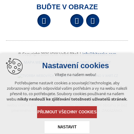
BUĎTE V OBRAZE
Facebook
YouTube
Wikipedi
© Copyright 2026 ICKK Velká Bíteš |
info@bitessko.com
MAPA WEBU
ÚVOD
OBCHODNÍ PODMÍNKY
Nastavení cookies
PORTÁL OBČANA
GIS
Vítejte na našem webu!
VYTVOŘENO V XART.CZ
Potřebujeme nastavit cookies a související technologie, aby
zobrazovaný obsah odpovídal vašim potřebám a vy na webu nalezli
přesně to, co potřebujete. Soubory cookies používané na našem
Obsah tohoto portálu je chráněn autorským právem, které
webu
nikdy neslouží ke zjišťování totožnosti uživatelů stránek
.
vykonává vydavatel. Jakékoliv užití článků a fotografií z této podoby
webu včetně převzetí, šíření či dalšího zpřístupňování obsahu je bez
písemného souhlasu vydavatele – BÍTEŠSKO.COM -ZAKÁZÁNO.
PŘIJMOUT VŠECHNY COOKIES
NASTAVIT