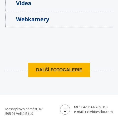
Videa
Webkamery
DALŠÍ FOTOGALERIE
tel.:
+ 420 566 789 313
Masarykovo náměstí 67
e-mail:
tic@bitessko.com
595 01 Velká Bíteš