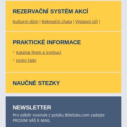
REZERVAČNÍ SYSTÉM AKCÍ
Kulturní dům
Rekreační chata
Výstavní síň
PRAKTICKÉ INFORMACE
Katalog firem a institucí
Jízdní řády
NAUČNÉ STEZKY
NEWSLETTER
Pro odběr novinek z potálu Bítešsko.com zadejte
PROSÍM VÁŠ E-MAIL