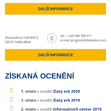
DALŠÍ INFORMACE
tel.:
+ 420 566 789 311
Masarykovo náměstí 5
e-mail:
program@bitessko.com
595 01 Velká Bíteš
DALŠÍ INFORMACE
ZÍSKANÁ OCENĚNÍ
1. místo
v soutěži
Zlatý erb 2020
1. místo
v soutěži
Zlatý erb 2019
2. místo
v soutěži
Informačních center 2019