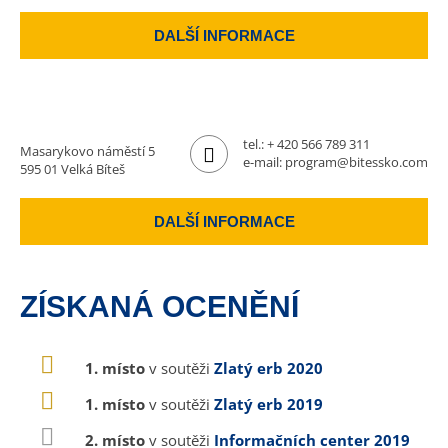
DALŠÍ INFORMACE
tel.:
+ 420 566 789 311
Masarykovo náměstí 5
e-mail:
program@bitessko.com
595 01 Velká Bíteš
DALŠÍ INFORMACE
ZÍSKANÁ OCENĚNÍ
1. místo
v soutěži
Zlatý erb 2020
1. místo
v soutěži
Zlatý erb 2019
2. místo
v soutěži
Informačních center 2019