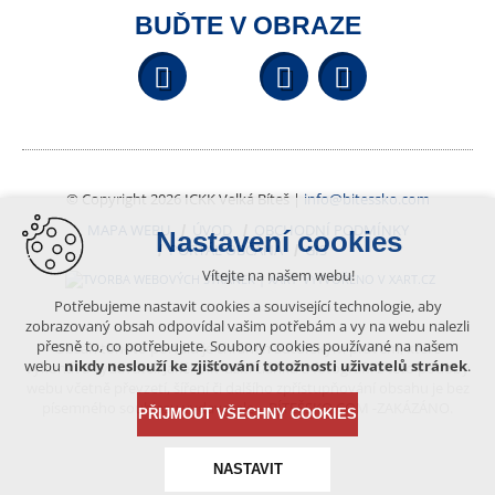
BUĎTE V OBRAZE
Facebook
YouTube
Wikipedi
© Copyright 2026 ICKK Velká Bíteš |
info@bitessko.com
MAPA WEBU
ÚVOD
OBCHODNÍ PODMÍNKY
Nastavení cookies
PORTÁL OBČANA
GIS
Vítejte na našem webu!
VYTVOŘENO V XART.CZ
Potřebujeme nastavit cookies a související technologie, aby
zobrazovaný obsah odpovídal vašim potřebám a vy na webu nalezli
přesně to, co potřebujete. Soubory cookies používané na našem
Obsah tohoto portálu je chráněn autorským právem, které
webu
nikdy neslouží ke zjišťování totožnosti uživatelů stránek
.
vykonává vydavatel. Jakékoliv užití článků a fotografií z této podoby
webu včetně převzetí, šíření či dalšího zpřístupňování obsahu je bez
písemného souhlasu vydavatele – BÍTEŠSKO.COM -ZAKÁZÁNO.
PŘIJMOUT VŠECHNY COOKIES
NASTAVIT