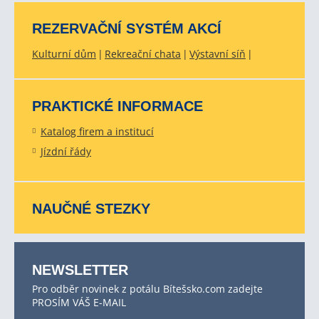
REZERVAČNÍ SYSTÉM AKCÍ
Kulturní dům
Rekreační chata
Výstavní síň
PRAKTICKÉ INFORMACE
Katalog firem a institucí
Jízdní řády
NAUČNÉ STEZKY
NEWSLETTER
Pro odběr novinek z potálu Bítešsko.com zadejte
PROSÍM VÁŠ E-MAIL