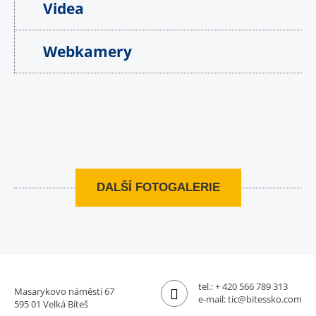
Videa
Webkamery
DALŠÍ FOTOGALERIE
tel.:
+ 420 566 789 313
Masarykovo náměstí 67
e-mail:
tic@bitessko.com
595 01 Velká Bíteš