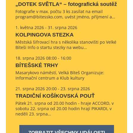
„DOTEK SVĚTLA“ – fotografická soutěž
Fotografie v max. počtu 3 ks zasílat na email
program@bitessko.com, uvést jméno, příjmení a…
1. května 2026 - 31. srpna 2026
KOLPINGOVA STEZKA
Městská šifrovací hra s několika stanovišti po Velké
Bíteši Info o startu stezky na webu…
18. srpna 2026 08:00 - 16:00
BÍTEŠSKÉ TRHY
Masarykovo náměstí, Velká Bíteš Organizuje:
Informační centrum a Klub kultury
21. srpna 2026 20:00 - 23. srpna 2026
TRADIČNÍ KOŠÍKOVSKÁ POUŤ
Pátek 21. srpna od 20.00 hodin - hraje ACCORD, v
sobotu 22. srpna od 20.00 hodin hrají PIKARDI, v
neděli 23. srpna…
ZOBRAZIT VŠECHNY UDÁLOSTI