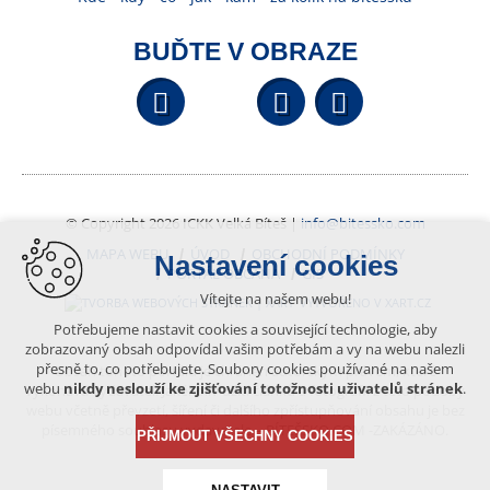
BUĎTE V OBRAZE
Facebook
YouTube
Wikipedi
© Copyright 2026 ICKK Velká Bíteš |
info@bitessko.com
MAPA WEBU
ÚVOD
OBCHODNÍ PODMÍNKY
Nastavení cookies
PORTÁL OBČANA
GIS
Vítejte na našem webu!
VYTVOŘENO V XART.CZ
Potřebujeme nastavit cookies a související technologie, aby
zobrazovaný obsah odpovídal vašim potřebám a vy na webu nalezli
přesně to, co potřebujete. Soubory cookies používané na našem
Obsah tohoto portálu je chráněn autorským právem, které
webu
nikdy neslouží ke zjišťování totožnosti uživatelů stránek
.
vykonává vydavatel. Jakékoliv užití článků a fotografií z této podoby
webu včetně převzetí, šíření či dalšího zpřístupňování obsahu je bez
písemného souhlasu vydavatele – BÍTEŠSKO.COM -ZAKÁZÁNO.
PŘIJMOUT VŠECHNY COOKIES