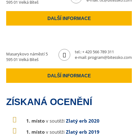
e-mail:
tic@bitessko.com
595 01 Velká Bíteš
DALŠÍ INFORMACE
tel.:
+ 420 566 789 311
Masarykovo náměstí 5
e-mail:
program@bitessko.com
595 01 Velká Bíteš
DALŠÍ INFORMACE
ZÍSKANÁ OCENĚNÍ
1. místo
v soutěži
Zlatý erb 2020
1. místo
v soutěži
Zlatý erb 2019