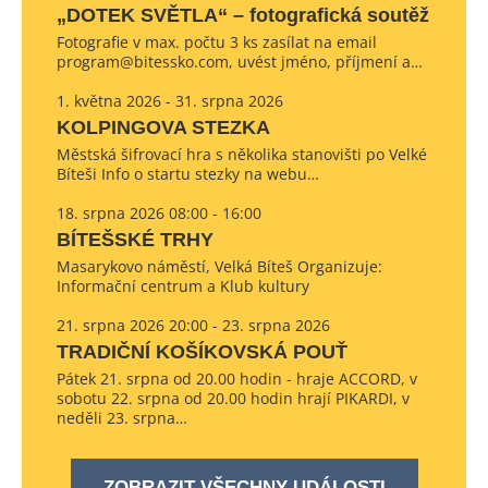
„DOTEK SVĚTLA“ – fotografická soutěž
Fotografie v max. počtu 3 ks zasílat na email
program@bitessko.com, uvést jméno, příjmení a…
1. května 2026 - 31. srpna 2026
KOLPINGOVA STEZKA
Městská šifrovací hra s několika stanovišti po Velké
Bíteši Info o startu stezky na webu…
18. srpna 2026 08:00 - 16:00
BÍTEŠSKÉ TRHY
Masarykovo náměstí, Velká Bíteš Organizuje:
Informační centrum a Klub kultury
21. srpna 2026 20:00 - 23. srpna 2026
TRADIČNÍ KOŠÍKOVSKÁ POUŤ
Pátek 21. srpna od 20.00 hodin - hraje ACCORD, v
sobotu 22. srpna od 20.00 hodin hrají PIKARDI, v
neděli 23. srpna…
ZOBRAZIT VŠECHNY UDÁLOSTI