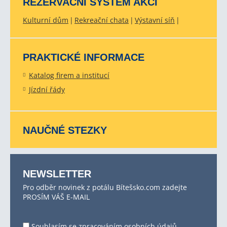
REZERVAČNÍ SYSTÉM AKCÍ
Kulturní dům
Rekreační chata
Výstavní síň
PRAKTICKÉ INFORMACE
Katalog firem a institucí
Jízdní řády
NAUČNÉ STEZKY
NEWSLETTER
Pro odběr novinek z potálu Bítešsko.com zadejte
PROSÍM VÁŠ E-MAIL
Souhlasím se
zpracováním osobních údajů
.