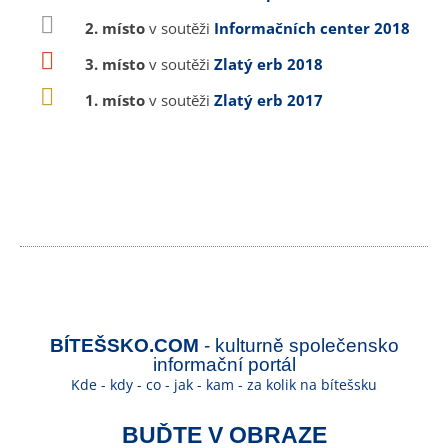
2. místo
v soutěži
Informačních center 2018
3. místo
v soutěži
Zlatý erb 2018
1. místo
v soutěži
Zlatý erb 2017
BÍTEŠSKO.COM
- kulturně společensko
informační portál
Kde - kdy - co - jak - kam - za kolik na bítešsku
BUĎTE V OBRAZE