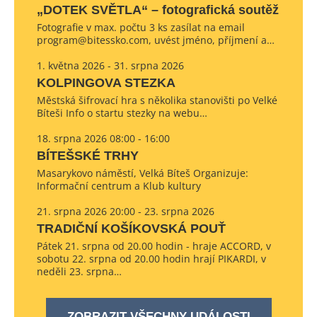
„DOTEK SVĚTLA“ – fotografická soutěž
Fotografie v max. počtu 3 ks zasílat na email
program@bitessko.com, uvést jméno, příjmení a…
1. května 2026 - 31. srpna 2026
KOLPINGOVA STEZKA
Městská šifrovací hra s několika stanovišti po Velké
Bíteši Info o startu stezky na webu…
18. srpna 2026 08:00 - 16:00
BÍTEŠSKÉ TRHY
Masarykovo náměstí, Velká Bíteš Organizuje:
Informační centrum a Klub kultury
21. srpna 2026 20:00 - 23. srpna 2026
TRADIČNÍ KOŠÍKOVSKÁ POUŤ
Pátek 21. srpna od 20.00 hodin - hraje ACCORD, v
sobotu 22. srpna od 20.00 hodin hrají PIKARDI, v
neděli 23. srpna…
ZOBRAZIT VŠECHNY UDÁLOSTI