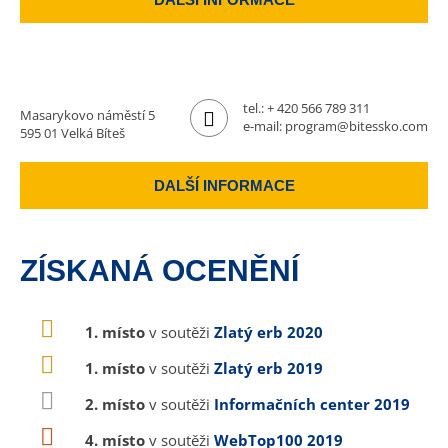
tel.:
+ 420 566 789 311
Masarykovo náměstí 5
e-mail:
program@bitessko.com
595 01 Velká Bíteš
DALŠÍ INFORMACE
ZÍSKANÁ OCENĚNÍ
1. místo
v soutěži
Zlatý erb 2020
1. místo
v soutěži
Zlatý erb 2019
2. místo
v soutěži
Informačních center 2019
4. místo
v soutěži
WebTop100 2019