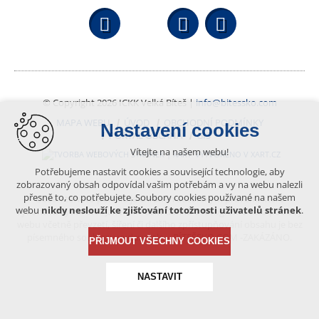
Facebook
YouTube
Wikipedi
© Copyright 2026 ICKK Velká Bíteš |
info@bitessko.com
MAPA WEBU
ÚVOD
OBCHODNÍ PODMÍNKY
Nastavení cookies
PORTÁL OBČANA
GIS
Vítejte na našem webu!
VYTVOŘENO V XART.CZ
Potřebujeme nastavit cookies a související technologie, aby
zobrazovaný obsah odpovídal vašim potřebám a vy na webu nalezli
přesně to, co potřebujete. Soubory cookies používané na našem
Obsah tohoto portálu je chráněn autorským právem, které
webu
nikdy neslouží ke zjišťování totožnosti uživatelů stránek
.
vykonává vydavatel. Jakékoliv užití článků a fotografií z této podoby
webu včetně převzetí, šíření či dalšího zpřístupňování obsahu je bez
písemného souhlasu vydavatele – BÍTEŠSKO.COM -ZAKÁZÁNO.
PŘIJMOUT VŠECHNY COOKIES
NASTAVIT