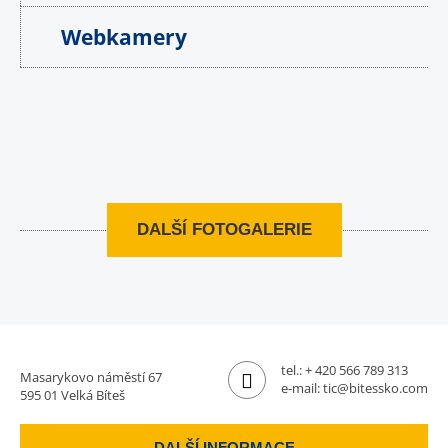
Webkamery
DALŠÍ FOTOGALERIE
tel.:
+ 420 566 789 313
Masarykovo náměstí 67
e-mail:
tic@bitessko.com
595 01 Velká Bíteš
DALŠÍ INFORMACE